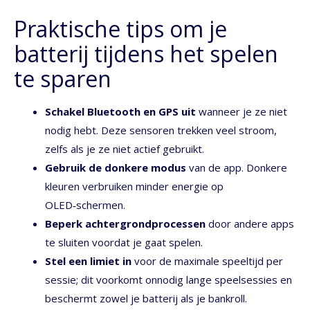
Praktische tips om je
batterij tijdens het spelen
te sparen
Schakel Bluetooth en GPS uit
wanneer je ze niet
nodig hebt. Deze sensoren trekken veel stroom,
zelfs als je ze niet actief gebruikt.
Gebruik de donkere modus
van de app. Donkere
kleuren verbruiken minder energie op
OLED‑schermen.
Beperk achtergrondprocessen
door andere apps
te sluiten voordat je gaat spelen.
Stel een limiet in
voor de maximale speeltijd per
sessie; dit voorkomt onnodig lange speelsessies en
beschermt zowel je batterij als je bankroll.