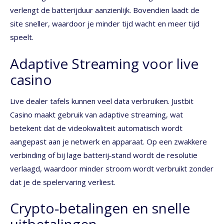
verlengt de batterijduur aanzienlijk. Bovendien laadt de
site sneller, waardoor je minder tijd wacht en meer tijd
speelt.
Adaptive Streaming voor live
casino
Live dealer tafels kunnen veel data verbruiken. Justbit
Casino maakt gebruik van adaptive streaming, wat
betekent dat de videokwaliteit automatisch wordt
aangepast aan je netwerk en apparaat. Op een zwakkere
verbinding of bij lage batterij‑stand wordt de resolutie
verlaagd, waardoor minder stroom wordt verbruikt zonder
dat je de spelervaring verliest.
Crypto‑betalingen en snelle