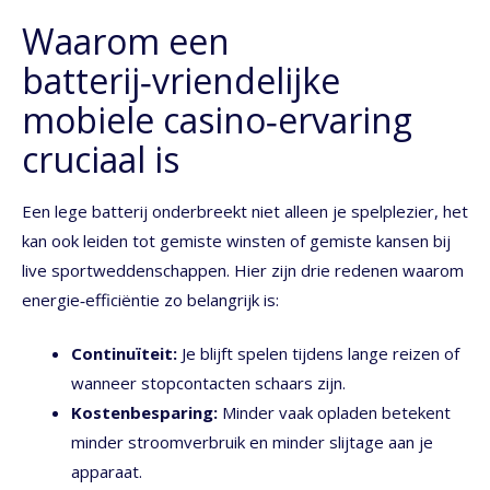
Waarom een
batterij‑vriendelijke
mobiele casino‑ervaring
cruciaal is
Een lege batterij onderbreekt niet alleen je spelplezier, het
kan ook leiden tot gemiste winsten of gemiste kansen bij
live sportweddenschappen. Hier zijn drie redenen waarom
energie‑efficiëntie zo belangrijk is:
Continuïteit:
Je blijft spelen tijdens lange reizen of
wanneer stopcontacten schaars zijn.
Kostenbesparing:
Minder vaak opladen betekent
minder stroomverbruik en minder slijtage aan je
apparaat.