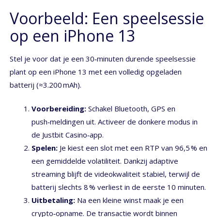
Voorbeeld: Een speelsessie
op een iPhone 13
Stel je voor dat je een 30‑minuten durende speelsessie
plant op een iPhone 13 met een volledig opgeladen
batterij (≈3.200 mAh).
Voorbereiding:
Schakel Bluetooth, GPS en
push‑meldingen uit. Activeer de donkere modus in
de Justbit Casino‑app.
Spelen:
Je kiest een slot met een RTP van 96,5 % en
een gemiddelde volatiliteit. Dankzij adaptive
streaming blijft de videokwaliteit stabiel, terwijl de
batterij slechts 8 % verliest in de eerste 10 minuten.
Uitbetaling:
Na een kleine winst maak je een
crypto‑opname. De transactie wordt binnen