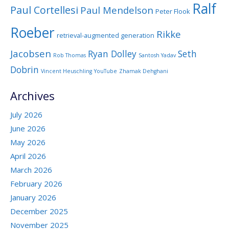
Ralf
Paul Cortellesi
Paul Mendelson
Peter Flook
Roeber
Rikke
retrieval-augmented generation
Jacobsen
Ryan Dolley
Seth
Rob Thomas
Santosh Yadav
Dobrin
Vincent Heuschling
YouTube
Zhamak Dehghani
Archives
July 2026
June 2026
May 2026
April 2026
March 2026
February 2026
January 2026
December 2025
November 2025