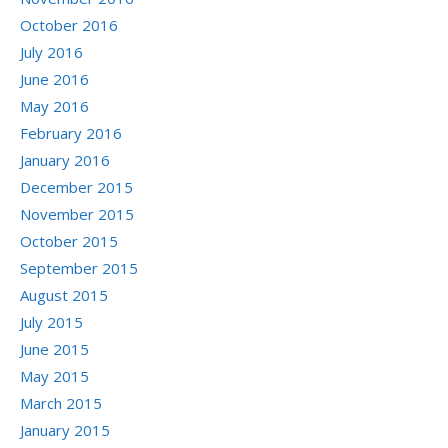
October 2016
July 2016
June 2016
May 2016
February 2016
January 2016
December 2015
November 2015
October 2015
September 2015
August 2015
July 2015
June 2015
May 2015
March 2015
January 2015