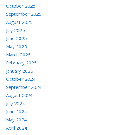
October 2025
September 2025
August 2025
July 2025
June 2025
May 2025
March 2025
February 2025
January 2025
October 2024
September 2024
August 2024
July 2024
June 2024
May 2024
April 2024