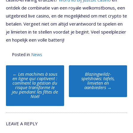
ontdek de combinatie van een royale welkomstbonus, een
uitgebreid live casino, en de mogelijkheid om met crypto te
betalen. Vergeet niet om altijd verantwoord te spelen en
je limieten in te stellen voordat je begint. Veel speelplezier
en hopelijk een volle batterij!
Posted in
News
Post
←
Les machines à sous
Blazingwildz-
navigation
en ligne qui captivent :
spelshows: tafels,
comment la gestion du
limieten en
risque transforme le
aanbieders
→
jeu pendant les fêtes de
Noël
LEAVE A REPLY