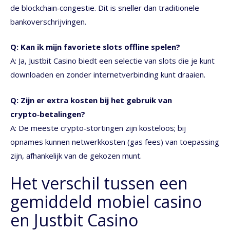
de blockchain‑congestie. Dit is sneller dan traditionele
bankoverschrijvingen.
Q: Kan ik mijn favoriete slots offline spelen?
A: Ja, Justbit Casino biedt een selectie van slots die je kunt
downloaden en zonder internetverbinding kunt draaien.
Q: Zijn er extra kosten bij het gebruik van
crypto‑betalingen?
A: De meeste crypto‑stortingen zijn kosteloos; bij
opnames kunnen netwerkkosten (gas fees) van toepassing
zijn, afhankelijk van de gekozen munt.
Het verschil tussen een
gemiddeld mobiel casino
en Justbit Casino