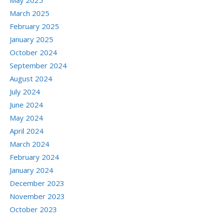
March 2025
February 2025
January 2025
October 2024
September 2024
August 2024
July 2024
June 2024
May 2024
April 2024
March 2024
February 2024
January 2024
December 2023
November 2023
October 2023