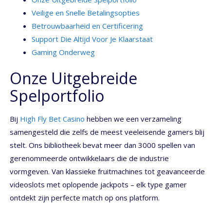
Veilige en Snelle Betalingsopties
Betrouwbaarheid en Certificering
Support Die Altijd Voor Je Klaarstaat
Gaming Onderweg
Onze Uitgebreide
Spelportfolio
Bij
High Fly Bet Casino
hebben we een verzameling
samengesteld die zelfs de meest veeleisende gamers blij
stelt. Ons bibliotheek bevat meer dan 3000 spellen van
gerenommeerde ontwikkelaars die de industrie
vormgeven. Van klassieke fruitmachines tot geavanceerde
videoslots met oplopende jackpots – elk type gamer
ontdekt zijn perfecte match op ons platform.