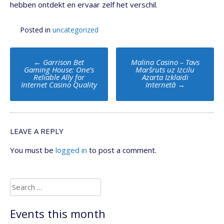
hebben ontdekt en ervaar zelf het verschil.
Posted in
uncategorized
Post
←
Garrison Bet
Malina Casino – Tavs
navigation
Gaming House: One’s
Maršruts uz Izcilu
Reliable Ally for
Azarta Izklaidi
Internet Casino Quality
Internetā
→
LEAVE A REPLY
You must be
logged in
to post a comment.
Search
for:
Events this month