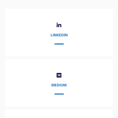
LINKEDIN
MEDIUM