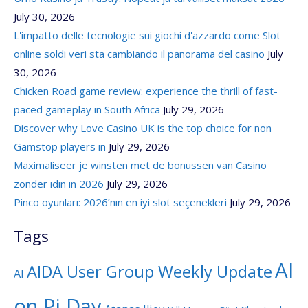
July 30, 2026
L'impatto delle tecnologie sui giochi d'azzardo come Slot
online soldi veri sta cambiando il panorama del casino
July
30, 2026
Chicken Road game review: experience the thrill of fast-
paced gameplay in South Africa
July 29, 2026
Discover why Love Casino UK is the top choice for non
Gamstop players in
July 29, 2026
Maximaliseer je winsten met de bonussen van Casino
zonder idin in 2026
July 29, 2026
Pinco oyunları: 2026’nın en iyi slot seçenekleri
July 29, 2026
Tags
AI
AIDA User Group Weekly Update
AI
on Pi Day