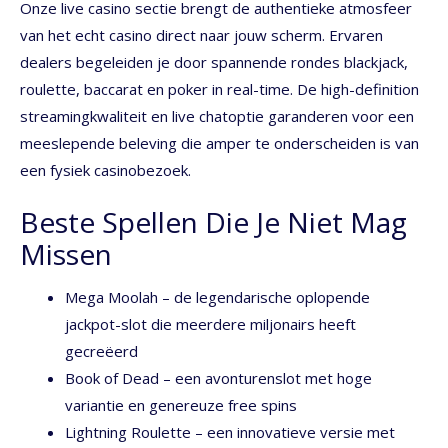
Onze live casino sectie brengt de authentieke atmosfeer
van het echt casino direct naar jouw scherm. Ervaren
dealers begeleiden je door spannende rondes blackjack,
roulette, baccarat en poker in real-time. De high-definition
streamingkwaliteit en live chatoptie garanderen voor een
meeslepende beleving die amper te onderscheiden is van
een fysiek casinobezoek.
Beste Spellen Die Je Niet Mag
Missen
Mega Moolah – de legendarische oplopende
jackpot-slot die meerdere miljonairs heeft
gecreëerd
Book of Dead – een avonturenslot met hoge
variantie en genereuze free spins
Lightning Roulette – een innovatieve versie met