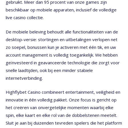
gebruikt. Meer dan 95 procent van onze games zijn
beschikbaar op mobiele apparaten, inclusief de volledige
live casino collectie.
De mobiele beleving behoudt alle functionaliteiten van de
desktop-versie: stortingen en uitbetalingen verlopen net
zo soepel, bonussen kun je activeren met één tik, en uw
account management is volledig toegankelijk. We hebben
geïnvesteerd in geavanceerde technologie die zorgt voor
snelle laadtijden, ook bij een minder stabiele
internetverbinding.
Highflybet Casino combineert entertainment, veiligheid en
innovatie in één volledig pakket. Onze focus is gericht op
het creëren van onvergetelijke momenten waarbij elke
spin, elke kaart en elke rol van de dobbelstenen meetelt.
Sluit je aan bij duizenden tevreden spelers die het platform