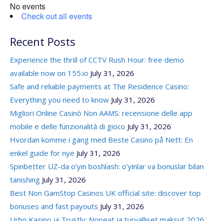
No events
Check out all events
Recent Posts
Experience the thrill of CCTV Rush Hour: free demo
available now on 155.io
July 31, 2026
Safe and reliable payments at The Residence Casino:
Everything you need to know
July 31, 2026
Migliori Online Casinò Non AAMS: recensione delle app
mobile e delle funzionalità di gioco
July 31, 2026
Hvordan komme i gang med Beste Casino på Nett: En
enkel guide for nye
July 31, 2026
Spinbetter UZ-da o’yin boshlash: o’yinlar va bonuslar bilan
tanishing
July 31, 2026
Best Non GamStop Casinos UK official site: discover top
bonuses and fast payouts
July 31, 2026
Urho Kasino ja Trustly: Nopeat ja turvalliset maksut 2026