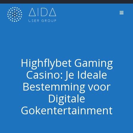
Skip
to
content
Highflybet Gaming
Casino: Je Ideale
Bestemming voor
Digitale
Gokentertainment