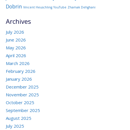
Dobrin
Vincent Heuschling
YouTube
Zhamak Dehghani
Archives
July 2026
June 2026
May 2026
April 2026
March 2026
February 2026
January 2026
December 2025
November 2025
October 2025
September 2025
August 2025
July 2025