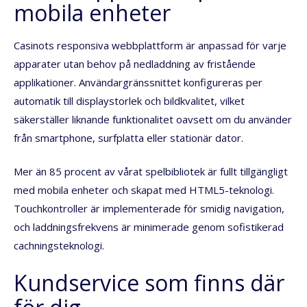
mobila enheter
Casinots responsiva webbplattform är anpassad för varje
apparater utan behov på nedladdning av fristående
applikationer. Användargränssnittet konfigureras per
automatik till displaystorlek och bildkvalitet, vilket
säkerställer liknande funktionalitet oavsett om du använder
från smartphone, surfplatta eller stationär dator.
Mer än 85 procent av vårat spelbibliotek är fullt tillgängligt
med mobila enheter och skapat med HTML5-teknologi.
Touchkontroller är implementerade för smidig navigation,
och laddningsfrekvens är minimerade genom sofistikerad
cachningsteknologi.
Kundservice som finns där