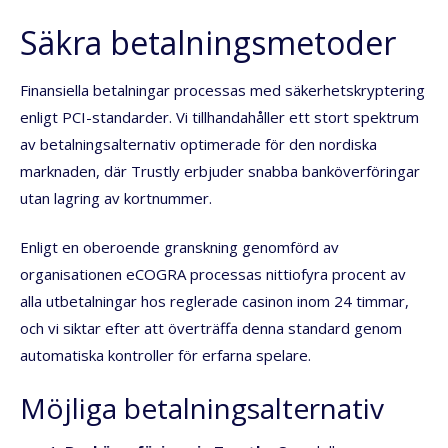
Säkra betalningsmetoder
Finansiella betalningar processas med säkerhetskryptering
enligt PCI-standarder. Vi tillhandahåller ett stort spektrum
av betalningsalternativ optimerade för den nordiska
marknaden, där Trustly erbjuder snabba banköverföringar
utan lagring av kortnummer.
Enligt en oberoende granskning genomförd av
organisationen eCOGRA processas nittiofyra procent av
alla utbetalningar hos reglerade casinon inom 24 timmar,
och vi siktar efter att överträffa denna standard genom
automatiska kontroller för erfarna spelare.
Möjliga betalningsalternativ