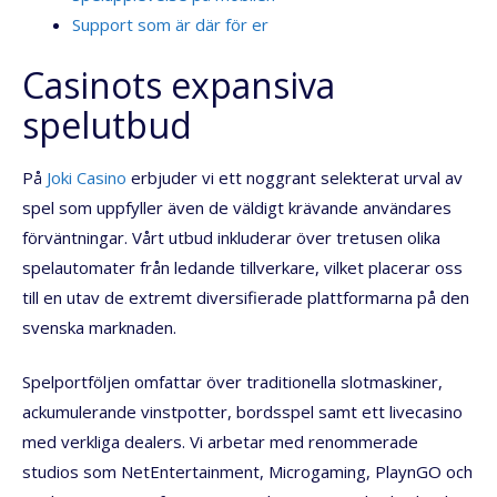
Support som är där för er
Casinots expansiva
spelutbud
På
Joki Casino
erbjuder vi ett noggrant selekterat urval av
spel som uppfyller även de väldigt krävande användares
förväntningar. Vårt utbud inkluderar över tretusen olika
spelautomater från ledande tillverkare, vilket placerar oss
till en utav de extremt diversifierade plattformarna på den
svenska marknaden.
Spelportföljen omfattar över traditionella slotmaskiner,
ackumulerande vinstpotter, bordsspel samt ett livecasino
med verkliga dealers. Vi arbetar med renommerade
studios som NetEntertainment, Microgaming, PlaynGO och