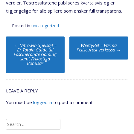
verdier. Testresultatene publiseres kvartalsvis og er
tilgjengelige for alle spillere som ønsker full transparens.
Posted in
uncategorized
Post
←
Nitrowin Spelsajt –
WeezyBet – Varma
navigation
Er Totala Guide till
Peliseurasi Verkossa
→
Fascinerande Gaming
samt Frikostiga
Bonusar
LEAVE A REPLY
You must be
logged in
to post a comment.
Search
for: