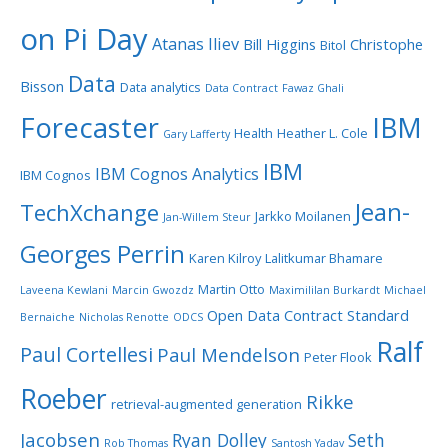
on Pi Day
Atanas Iliev
Bill Higgins
Christophe
Bitol
Data
Bisson
Data analytics
Data Contract
Fawaz Ghali
Forecaster
IBM
Health
Heather L. Cole
Gary Lafferty
IBM
IBM Cognos Analytics
IBM Cognos
Jean-
TechXchange
Jarkko Moilanen
Jan-Willem Steur
Georges Perrin
Karen Kilroy
Lalitkumar Bhamare
Martin Otto
Laveena Kewlani
Marcin Gwozdz
Maximililan Burkardt
Michael
Open Data Contract Standard
Bernaiche
Nicholas Renotte
ODCS
Ralf
Paul Cortellesi
Paul Mendelson
Peter Flook
Roeber
Rikke
retrieval-augmented generation
Jacobsen
Ryan Dolley
Seth
Rob Thomas
Santosh Yadav