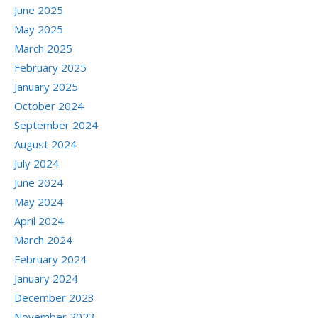
June 2025
May 2025
March 2025
February 2025
January 2025
October 2024
September 2024
August 2024
July 2024
June 2024
May 2024
April 2024
March 2024
February 2024
January 2024
December 2023
November 2023