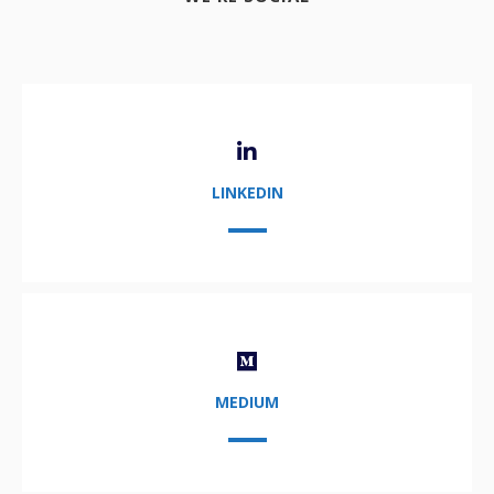
LINKEDIN
MEDIUM