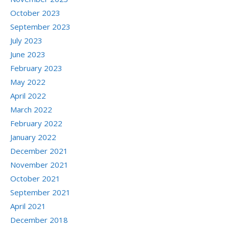
October 2023
September 2023
July 2023
June 2023
February 2023
May 2022
April 2022
March 2022
February 2022
January 2022
December 2021
November 2021
October 2021
September 2021
April 2021
December 2018