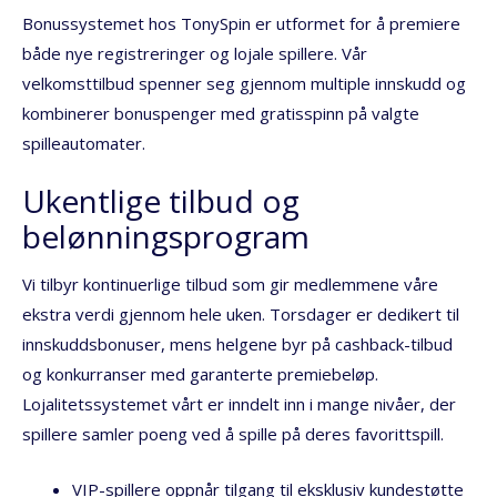
Bonussystemet hos TonySpin er utformet for å premiere
både nye registreringer og lojale spillere. Vår
velkomsttilbud spenner seg gjennom multiple innskudd og
kombinerer bonuspenger med gratisspinn på valgte
spilleautomater.
Ukentlige tilbud og
belønningsprogram
Vi tilbyr kontinuerlige tilbud som gir medlemmene våre
ekstra verdi gjennom hele uken. Torsdager er dedikert til
innskuddsbonuser, mens helgene byr på cashback-tilbud
og konkurranser med garanterte premiebeløp.
Lojalitetssystemet vårt er inndelt inn i mange nivåer, der
spillere samler poeng ved å spille på deres favorittspill.
VIP-spillere oppnår tilgang til eksklusiv kundestøtte