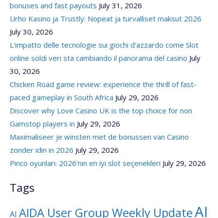
bonuses and fast payouts
July 31, 2026
Urho Kasino ja Trustly: Nopeat ja turvalliset maksut 2026
July 30, 2026
L'impatto delle tecnologie sui giochi d'azzardo come Slot
online soldi veri sta cambiando il panorama del casino
July
30, 2026
Chicken Road game review: experience the thrill of fast-
paced gameplay in South Africa
July 29, 2026
Discover why Love Casino UK is the top choice for non
Gamstop players in
July 29, 2026
Maximaliseer je winsten met de bonussen van Casino
zonder idin in 2026
July 29, 2026
Pinco oyunları: 2026’nın en iyi slot seçenekleri
July 29, 2026
Tags
AI
AIDA User Group Weekly Update
AI