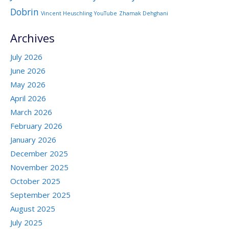
Dobrin
Vincent Heuschling
YouTube
Zhamak Dehghani
Archives
July 2026
June 2026
May 2026
April 2026
March 2026
February 2026
January 2026
December 2025
November 2025
October 2025
September 2025
August 2025
July 2025