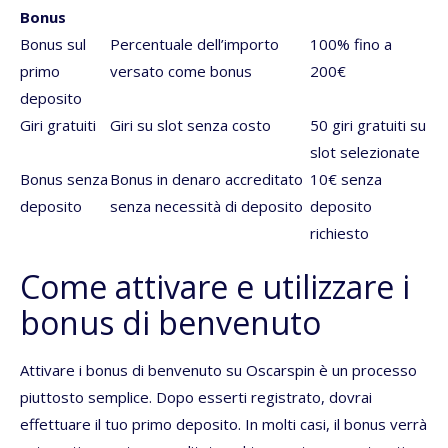
Bonus
Bonus sul
Percentuale dell’importo
100% fino a
primo
versato come bonus
200€
deposito
Giri gratuiti
Giri su slot senza costo
50 giri gratuiti su
slot selezionate
Bonus senza
Bonus in denaro accreditato
10€ senza
deposito
senza necessità di deposito
deposito
richiesto
Come attivare e utilizzare i
bonus di benvenuto
Attivare i bonus di benvenuto su Oscarspin è un processo
piuttosto semplice. Dopo esserti registrato, dovrai
effettuare il tuo primo deposito. In molti casi, il bonus verrà