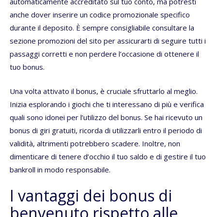
automaticamente accreditato sul tuo conto, ma potresti
anche dover inserire un codice promozionale specifico
durante il deposito. È sempre consigliabile consultare la
sezione promozioni del sito per assicurarti di seguire tutti i
passaggi corretti e non perdere l’occasione di ottenere il
tuo bonus.
Una volta attivato il bonus, è cruciale sfruttarlo al meglio.
Inizia esplorando i giochi che ti interessano di più e verifica
quali sono idonei per l’utilizzo del bonus. Se hai ricevuto un
bonus di giri gratuiti, ricorda di utilizzarli entro il periodo di
validità, altrimenti potrebbero scadere. Inoltre, non
dimenticare di tenere d’occhio il tuo saldo e di gestire il tuo
bankroll in modo responsabile.
I vantaggi dei bonus di
benvenuto rispetto alle