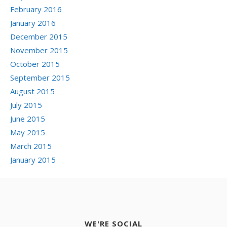
February 2016
January 2016
December 2015
November 2015
October 2015
September 2015
August 2015
July 2015
June 2015
May 2015
March 2015
January 2015
WE'RE SOCIAL