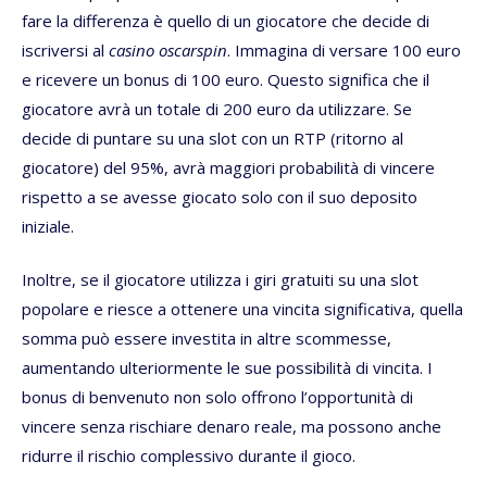
fare la differenza è quello di un giocatore che decide di
iscriversi al
casino oscarspin
. Immagina di versare 100 euro
e ricevere un bonus di 100 euro. Questo significa che il
giocatore avrà un totale di 200 euro da utilizzare. Se
decide di puntare su una slot con un RTP (ritorno al
giocatore) del 95%, avrà maggiori probabilità di vincere
rispetto a se avesse giocato solo con il suo deposito
iniziale.
Inoltre, se il giocatore utilizza i giri gratuiti su una slot
popolare e riesce a ottenere una vincita significativa, quella
somma può essere investita in altre scommesse,
aumentando ulteriormente le sue possibilità di vincita. I
bonus di benvenuto non solo offrono l’opportunità di
vincere senza rischiare denaro reale, ma possono anche
ridurre il rischio complessivo durante il gioco.