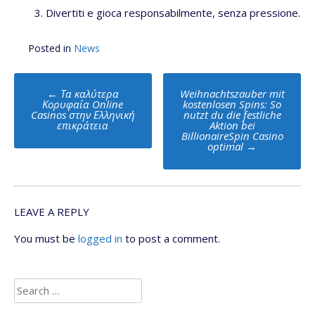
Divertiti e gioca responsabilmente, senza pressione.
Posted in
News
Post
←
Τα καλύτερα
Weihnachtszauber mit
navigation
Κορυφαία Online
kostenlosen Spins: So
Casinos στην Ελληνική
nutzt du die festliche
επικράτεια
Aktion bei
BillionaireSpin Casino
optimal
→
LEAVE A REPLY
You must be
logged in
to post a comment.
Search
for: