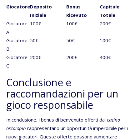
Giocatore
Deposito
Bonus
Capitale
Iniziale
Ricevuto
Totale
Giocatore
100€
100€
200€
A
Giocatore
50€
50€
100€
B
Giocatore
200€
200€
400€
C
Conclusione e
raccomandazioni per un
gioco responsabile
In conclusione, i bonus di benvenuto offerti dal
casino
oscarspin
rappresentano un’opportunità imperdibile per i
nuovi giocatori. Queste offerte possono aumentare