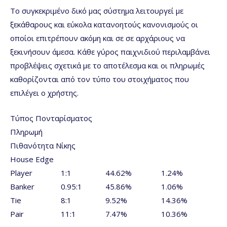
Το συγκεκριμένο δικό μας σύστημα λειτουργεί με
ξεκάθαρους και εύκολα κατανοητούς κανονισμούς οι
οποίοι επιτρέπουν ακόμη και σε σε αρχάριους να
ξεκινήσουν άμεσα. Κάθε γύρος παιχνιδιού περιλαμβάνει
προβλέψεις σχετικά με το αποτέλεσμα και οι πληρωμές
καθορίζονται από τον τύπο του στοιχήματος που
επιλέγει ο χρήστης.
Τύπος Πονταρίσματος
Πληρωμή
Πιθανότητα Νίκης
House Edge
Player
1:1
44.62%
1.24%
Banker
0.95:1
45.86%
1.06%
Tie
8:1
9.52%
14.36%
Pair
11:1
7.47%
10.36%