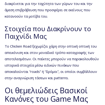
διακρίνεται για την ταχύτητα των γύρων του και την
άμεση επιβράβευση που προσφέρει σε εκείνους που
κατανοούν τα μοτίβα του.
Στοιχεία που Διακρίνουν το
Παιχνίδι Μας
Το Chicken Road ξεχωρίζει χάρη στην οπτική οπτική του
απεικόνιση και στον μοναδικό τρόπο καταγραφής των
αποτελεσμάτων. Οι παίκτες μπορούν να παρακολουθούν
ιστορικά στοιχεία μέσω ειδικών πινάκων που
αποκαλούνται “roads” ή “δρόμοι”, οι οποίοι συμβάλλουν
στην αναγνώριση τάσεων και patterns.
Οι θεμελιώδεις Βασικοί
Κανόνες του Game Μας