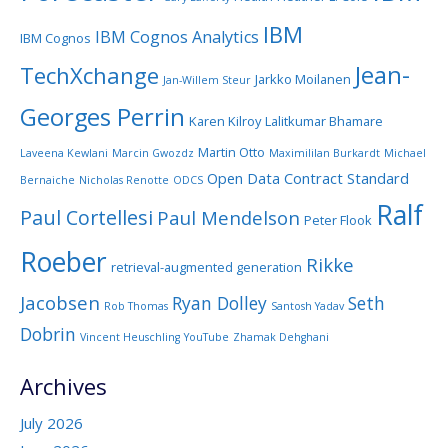
IBM
IBM Cognos Analytics
IBM Cognos
Jean-
TechXchange
Jarkko Moilanen
Jan-Willem Steur
Georges Perrin
Karen Kilroy
Lalitkumar Bhamare
Martin Otto
Laveena Kewlani
Marcin Gwozdz
Maximililan Burkardt
Michael
Open Data Contract Standard
Bernaiche
Nicholas Renotte
ODCS
Ralf
Paul Cortellesi
Paul Mendelson
Peter Flook
Roeber
Rikke
retrieval-augmented generation
Jacobsen
Ryan Dolley
Seth
Rob Thomas
Santosh Yadav
Dobrin
Vincent Heuschling
YouTube
Zhamak Dehghani
Archives
July 2026