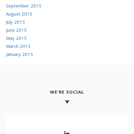
September 2015
August 2015
July 2015
June 2015
May 2015
March 2015
January 2015
WE'RE SOCIAL