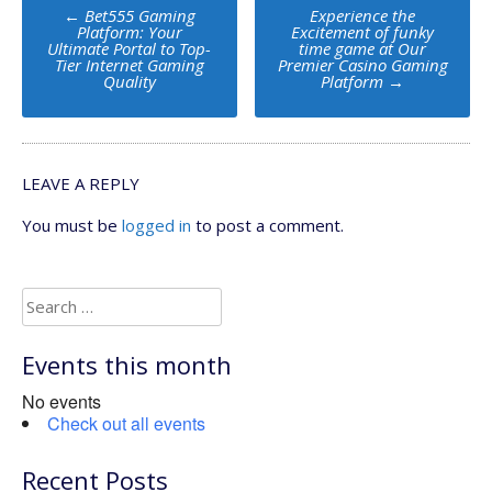
Post
←
Bet555 Gaming
Experience the
navigation
Platform: Your
Excitement of funky
Ultimate Portal to Top-
time game at Our
Tier Internet Gaming
Premier Casino Gaming
Quality
Platform
→
LEAVE A REPLY
You must be
logged in
to post a comment.
Search
for:
Events this month
No events
Check out all events
Recent Posts