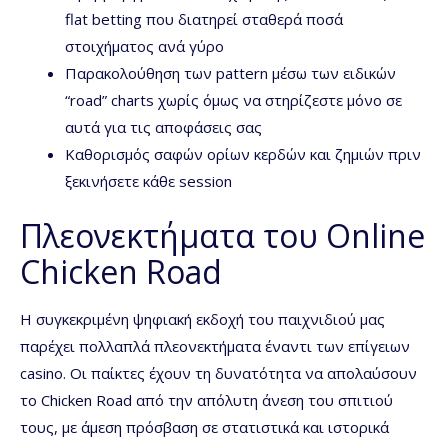
flat betting που διατηρεί σταθερά ποσά
στοιχήματος ανά γύρο
Παρακολούθηση των pattern μέσω των ειδικών
“road” charts χωρίς όμως να στηρίζεστε μόνο σε
αυτά για τις αποφάσεις σας
Καθορισμός σαφών ορίων κερδών και ζημιών πριν
ξεκινήσετε κάθε session
Πλεονεκτήματα του Online
Chicken Road
Η συγκεκριμένη ψηφιακή εκδοχή του παιχνιδιού μας
παρέχει πολλαπλά πλεονεκτήματα έναντι των επίγειων
casino. Οι παίκτες έχουν τη δυνατότητα να απολαύσουν
το Chicken Road από την απόλυτη άνεση του σπιτιού
τους, με άμεση πρόσβαση σε στατιστικά και ιστορικά