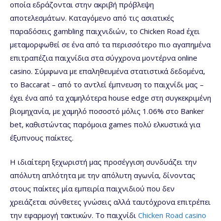
οποία εδράζονται στην ακριβή πρόβλεψη
αποτελεσμάτων. Καταγόμενο από τις ασιατικές
παραδόσεις gambling παιχνιδιών, το Chicken Road έχει
μεταμορφωθεί σε ένα από τα περισσότερο πιο αγαπημένα
επιτραπέζια παιχνίδια στα σύγχρονα μοντέρνα online
casino. Σύμφωνα με επαληθευμένα στατιστικά δεδομένα,
το Baccarat – από το αντλεί έμπνευση το παιχνίδι μας –
έχει ένα από τα χαμηλότερα house edge στη συγκεκριμένη
βιομηχανία, με χαμηλό ποσοστό μόλις 1.06% στο Banker
bet, καθιστώντας παρόμοια games πολύ ελκυστικά για
έξυπνους παίκτες.
Η ιδιαίτερη ξεχωριστή μας προσέγγιση συνδυάζει την
απόλυτη απλότητα με την απόλυτη αγωνία, δίνοντας
στους παίκτες μία εμπειρία παιχνιδιού που δεν
χρειάζεται σύνθετες γνώσεις αλλά ταυτόχρονα επιτρέπει
την εφαρμογή τακτικών. Το παιχνίδι
Chicken Road casino