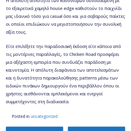
Η απόλυτη απλότητα των κανονισμών συνδυασμένη με
το εξαιρετικά χαμηλό house edge καθιστούν το παιχνίδι
μας ιδανικό τόσο για casual όσο και για σοβαρούς παίκτες
οι οποίοι επιδιώκουν να μεγιστοποιήσουν την συνολική
αξία τους.
Είτε επιλέξετε την παραδοσιακή έκδοση είτε κάποια από
τις μοντέρνες παραλλαγές, το Chicken Road προσφέρει
μια αξέχαστη εμπειρία που συνδυάζει παράδοση με
καινοτομία. Η απόλυτη διαφάνεια των αποτελεσμάτων
και η δυνατότητα παρακολούθησης patterns μέσω των
ειδικών πινάκων δημιουργούν ένα περιβάλλον όπου οι
χρήστες αισθάνονται εμπλεκόμενοι και ενεργοί
συμμετέχοντες στη διαδικασία.
Posted in
uncategorized