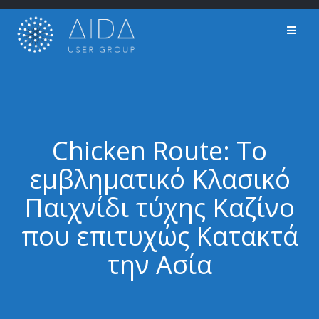
Skip
to
content
Chicken Route: Το
εμβληματικό Κλασικό
Παιχνίδι τύχης Καζίνο
που επιτυχώς Κατακτά
την Ασία