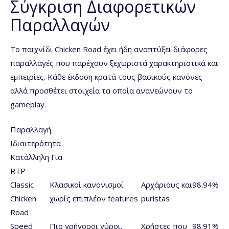
Σύγκριση Διαφορετικών
Παραλλαγών
Το παιχνίδι Chicken Road έχει ήδη αναπτύξει διάφορες
παραλλαγές που παρέχουν ξεχωριστά χαρακτηριστικά και
εμπειρίες. Κάθε έκδοση κρατά τους βασικούς κανόνες
αλλά προσθέτει στοιχεία τα οποία ανανεώνουν το
gameplay.
Παραλλαγή
Ιδιαιτερότητα
Κατάλληλη Για
RTP
Classic
Κλασικοί κανονισμοί
Αρχάριους και
98.94%
Chicken
χωρίς επιπλέον features
puristas
Road
Speed
Πιο γρήγοροι γύροι,
Χρήστες που
98.91%