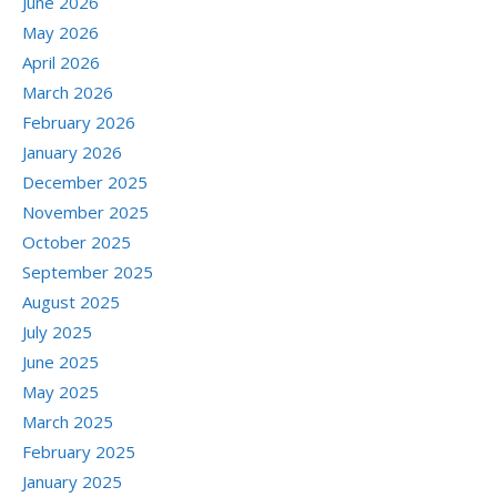
June 2026
May 2026
April 2026
March 2026
February 2026
January 2026
December 2025
November 2025
October 2025
September 2025
August 2025
July 2025
June 2025
May 2025
March 2025
February 2025
January 2025