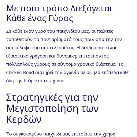
Με ποιο τρόπο Διεξάγεται
Κάθε ένας Γύρος
Σε κάθε έναν γύρο του παιχνιδιού μας, οι παίκτες
τοποθετούν τα πονταρίσματά τους πριν από την την
αποκάλυψη του αποτελέσματος. Η διαδικασία είναι
εξαιρετικά γρήγορη και δυναμική, επιτρέποντας
πολλαπλούς γύρους σε σύντομο χρονικό διάστημα. Το
Chicken Road διατηρεί την αγωνία σε υψηλά επίπεδα καθ’
όλη την διάρκεια του game.
Στρατηγικές για την
Μεγιστοποίηση των
Κερδών
Το συγκεκριμένο παιχνίδι μας επιτρέπει την χρήση