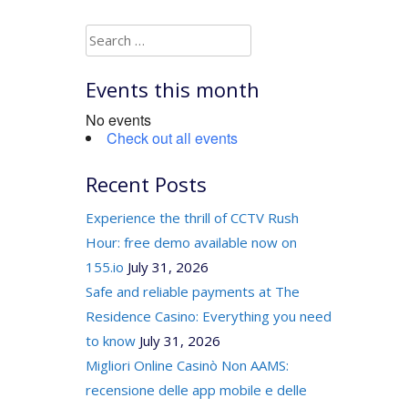
Search
for:
Events this month
No events
Check out all events
Recent Posts
Experience the thrill of CCTV Rush
Hour: free demo available now on
155.io
July 31, 2026
Safe and reliable payments at The
Residence Casino: Everything you need
to know
July 31, 2026
Migliori Online Casinò Non AAMS:
recensione delle app mobile e delle