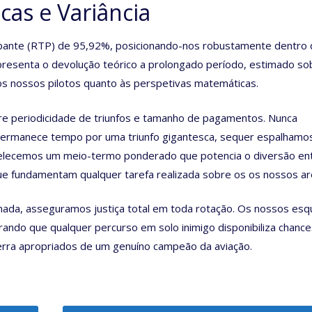
cas e Variância
ipante (RTP) de 95,92%, posicionando-nos robustamente dentro
epresenta o devolução teórico a prolongado período, estimado so
s os nossos pilotos quanto às perspetivas matemáticas.
tre periodicidade de triunfos e tamanho de pagamentos. Nunca
rmanece tempo por uma triunfo gigantesca, sequer espalhamo
lecemos um meio-termo ponderado que potencia o diversão en
ue fundamentam qualquer tarefa realizada sobre os os nossos are
rmada, asseguramos justiça total em toda rotação. Os nossos es
ando que qualquer percurso em solo inimigo disponibiliza chance
uerra apropriados de um genuíno campeão da aviação.