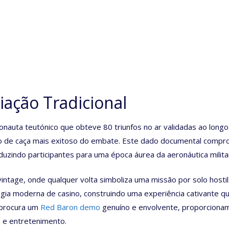
s
iação Tradicional
auta teutónico que obteve 80 triunfos no ar validadas ao longo
oto de caça mais exitoso do embate. Este dado documental comp
uzindo participantes para uma época áurea da aeronáutica milita
ntage, onde qualquer volta simboliza uma missão por solo hostil.
gia moderna de casino, construindo uma experiência cativante q
 procura um
Red Baron demo
genuíno e envolvente, proporciona
a e entretenimento.