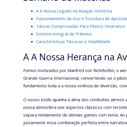
A A Nossa Legado na Aviação Histórica
Funcionamento de Voo e Estrutura de Aposta
Táticas Comprovadas Para Pilotos Veteranos
Sistema Integral de Prémios
Características Técnicas e Volatilidade
A A Nossa Herança na Av
Fomos motivados por Manfred von Richthofen, o aeron
Grande Guerra Internacional, convertendo-se o pil
fundamenta toda a a nossa vivência de diversão, cond
O nosso estilo apanha a alma dos combates aéreos vi
nossa atmosfera une aspectos clássicos com tecnolo
separa nitidamente de demais games com tema. Ao
justamente essa combinação perfeita entre narrativ