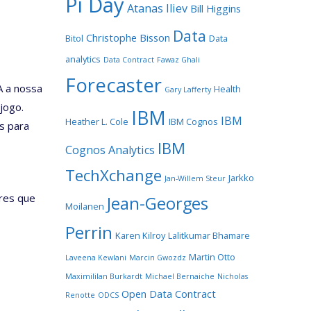
Pi Day
Atanas Iliev
Bill Higgins
Data
Christophe Bisson
Bitol
Data
analytics
Data Contract
Fawaz Ghali
Forecaster
A a nossa
Health
Gary Lafferty
 jogo.
IBM
IBM
Heather L. Cole
IBM Cognos
s para
IBM
Cognos Analytics
TechXchange
Jarkko
Jan-Willem Steur
ores que
Jean-Georges
Moilanen
Perrin
Karen Kilroy
Lalitkumar Bhamare
Martin Otto
Laveena Kewlani
Marcin Gwozdz
Maximililan Burkardt
Michael Bernaiche
Nicholas
Open Data Contract
Renotte
ODCS