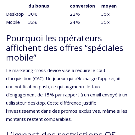
du bonus
conversion
moyen
Desktop
30 €
22 %
35 x
Mobile
32 €
24 %
35 x
Pourquoi les opérateurs
affichent des offres “spéciales
mobile”
Le marketing cross‑device vise à réduire le coût
d’acquisition (CAC). Un joueur qui télécharge l’app reçoit
une notification push, ce qui augmente le taux
d’engagement de 15 % par rapport à un email envoyé à un
utilisateur desktop. Cette différence justifie
l’investissement dans des promos exclusives, même si les
montants restent comparables.
L’impact des restrictions OS