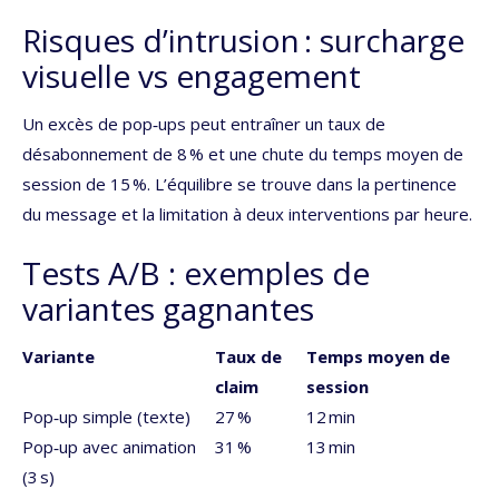
Risques d’intrusion : surcharge
visuelle vs engagement
Un excès de pop‑ups peut entraîner un taux de
désabonnement de 8 % et une chute du temps moyen de
session de 15 %. L’équilibre se trouve dans la pertinence
du message et la limitation à deux interventions par heure.
Tests A/B : exemples de
variantes gagnantes
Variante
Taux de
Temps moyen de
claim
session
Pop‑up simple (texte)
27 %
12 min
Pop‑up avec animation
31 %
13 min
(3 s)