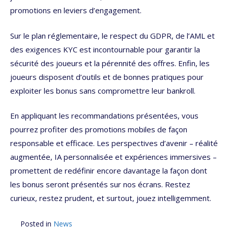
promotions en leviers d’engagement.
Sur le plan réglementaire, le respect du GDPR, de l’AML et
des exigences KYC est incontournable pour garantir la
sécurité des joueurs et la pérennité des offres. Enfin, les
joueurs disposent d’outils et de bonnes pratiques pour
exploiter les bonus sans compromettre leur bankroll.
En appliquant les recommandations présentées, vous
pourrez profiter des promotions mobiles de façon
responsable et efficace. Les perspectives d’avenir – réalité
augmentée, IA personnalisée et expériences immersives –
promettent de redéfinir encore davantage la façon dont
les bonus seront présentés sur nos écrans. Restez
curieux, restez prudent, et surtout, jouez intelligemment.
Posted in
News