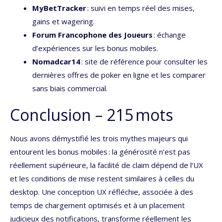
MyBetTracker
: suivi en temps réel des mises,
gains et wagering.
Forum Francophone des Joueurs
: échange
d’expériences sur les bonus mobiles.
Nomadcar14
: site de référence pour consulter les
dernières offres de poker en ligne et les comparer
sans biais commercial.
Conclusion – 215 mots
Nous avons démystifié les trois mythes majeurs qui
entourent les bonus mobiles : la générosité n’est pas
réellement supérieure, la facilité de claim dépend de l’UX
et les conditions de mise restent similaires à celles du
desktop. Une conception UX réfléchie, associée à des
temps de chargement optimisés et à un placement
judicieux des notifications, transforme réellement les