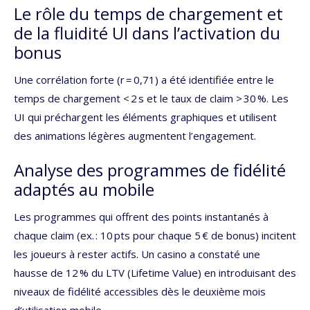
Le rôle du temps de chargement et
de la fluidité UI dans l’activation du
bonus
Une corrélation forte (r = 0,71) a été identifiée entre le
temps de chargement < 2 s et le taux de claim > 30 %. Les
UI qui préchargent les éléments graphiques et utilisent
des animations légères augmentent l’engagement.
Analyse des programmes de fidélité
adaptés au mobile
Les programmes qui offrent des points instantanés à
chaque claim (ex. : 10 pts pour chaque 5 € de bonus) incitent
les joueurs à rester actifs. Un casino a constaté une
hausse de 12 % du LTV (Lifetime Value) en introduisant des
niveaux de fidélité accessibles dès le deuxième mois