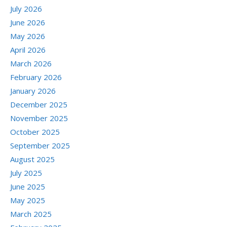
July 2026
June 2026
May 2026
April 2026
March 2026
February 2026
January 2026
December 2025
November 2025
October 2025
September 2025
August 2025
July 2025
June 2025
May 2025
March 2025