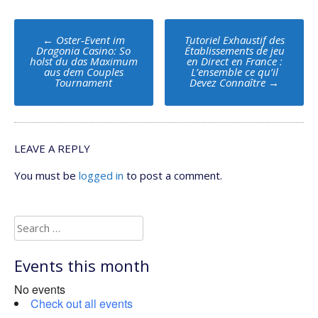
Post
←
Oster‑Event im
Tutoriel Exhaustif des
navigation
Dragonia Casino: So
Établissements de jeu
holst du das Maximum
en Direct en France :
aus dem Couples
L’ensemble ce qu’il
Tournament
Devez Connaître
→
LEAVE A REPLY
You must be
logged in
to post a comment.
Search
for:
Events this month
No events
Check out all events