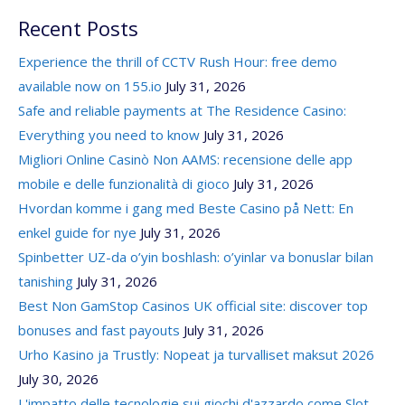
Recent Posts
Experience the thrill of CCTV Rush Hour: free demo
available now on 155.io
July 31, 2026
Safe and reliable payments at The Residence Casino:
Everything you need to know
July 31, 2026
Migliori Online Casinò Non AAMS: recensione delle app
mobile e delle funzionalità di gioco
July 31, 2026
Hvordan komme i gang med Beste Casino på Nett: En
enkel guide for nye
July 31, 2026
Spinbetter UZ-da o’yin boshlash: o’yinlar va bonuslar bilan
tanishing
July 31, 2026
Best Non GamStop Casinos UK official site: discover top
bonuses and fast payouts
July 31, 2026
Urho Kasino ja Trustly: Nopeat ja turvalliset maksut 2026
July 30, 2026
L'impatto delle tecnologie sui giochi d'azzardo come Slot