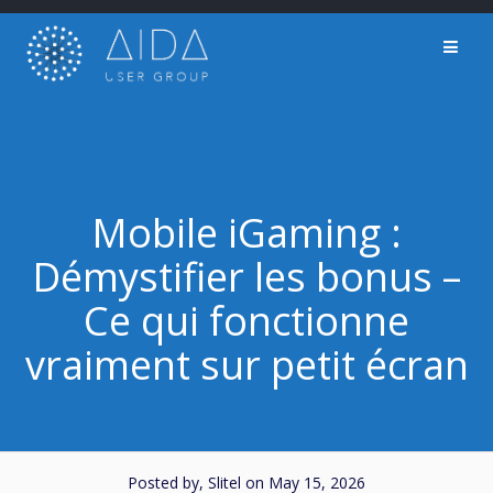
Skip
to
content
Mobile iGaming :
Démystifier les bonus –
Ce qui fonctionne
vraiment sur petit écran
Posted by, Slitel
on May 15, 2026