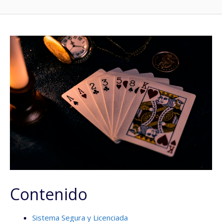
Contenido
Sistema Segura y Licenciada