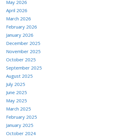
May 2026
April 2026
March 2026
February 2026
January 2026
December 2025
November 2025
October 2025
September 2025
August 2025
July 2025
June 2025
May 2025
March 2025
February 2025
January 2025
October 2024