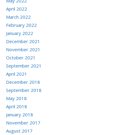
May 2022
April 2022
March 2022
February 2022
January 2022
December 2021
November 2021
October 2021
September 2021
April 2021
December 2018
September 2018
May 2018
April 2018
January 2018
November 2017
August 2017