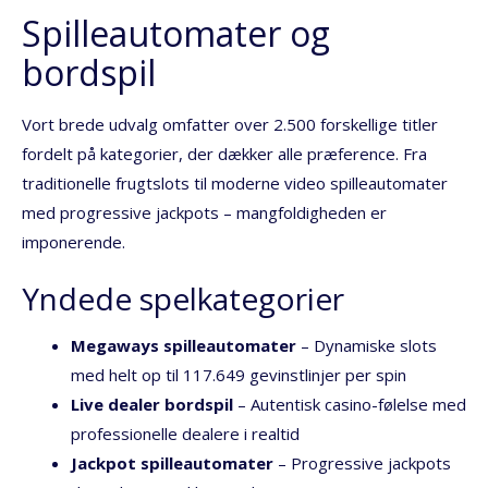
Spilleautomater og
bordspil
Vort brede udvalg omfatter over 2.500 forskellige titler
fordelt på kategorier, der dækker alle præference. Fra
traditionelle frugtslots til moderne video spilleautomater
med progressive jackpots – mangfoldigheden er
imponerende.
Yndede spelkategorier
Megaways spilleautomater
– Dynamiske slots
med helt op til 117.649 gevinstlinjer per spin
Live dealer bordspil
– Autentisk casino-følelse med
professionelle dealere i realtid
Jackpot spilleautomater
– Progressive jackpots