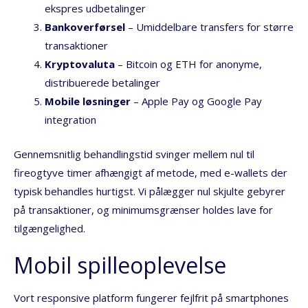
ekspres udbetalinger
Bankoverførsel
– Umiddelbare transfers for større
transaktioner
Kryptovaluta
– Bitcoin og ETH for anonyme,
distribuerede betalinger
Mobile løsninger
– Apple Pay og Google Pay
integration
Gennemsnitlig behandlingstid svinger mellem nul til
fireogtyve timer afhængigt af metode, med e-wallets der
typisk behandles hurtigst. Vi pålægger nul skjulte gebyrer
på transaktioner, og minimumsgrænser holdes lave for
tilgængelighed.
Mobil spilleoplevelse
Vort responsive platform fungerer fejlfrit på smartphones