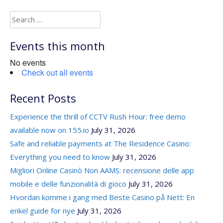
Search
for:
Events this month
No events
Check out all events
Recent Posts
Experience the thrill of CCTV Rush Hour: free demo
available now on 155.io
July 31, 2026
Safe and reliable payments at The Residence Casino:
Everything you need to know
July 31, 2026
Migliori Online Casinò Non AAMS: recensione delle app
mobile e delle funzionalità di gioco
July 31, 2026
Hvordan komme i gang med Beste Casino på Nett: En
enkel guide for nye
July 31, 2026