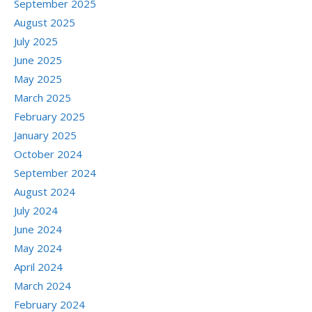
September 2025
August 2025
July 2025
June 2025
May 2025
March 2025
February 2025
January 2025
October 2024
September 2024
August 2024
July 2024
June 2024
May 2024
April 2024
March 2024
February 2024