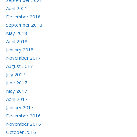
April 2021
December 2018
September 2018
May 2018
April 2018
January 2018
November 2017
August 2017
July 2017
June 2017
May 2017
April 2017
January 2017
December 2016
November 2016
October 2016