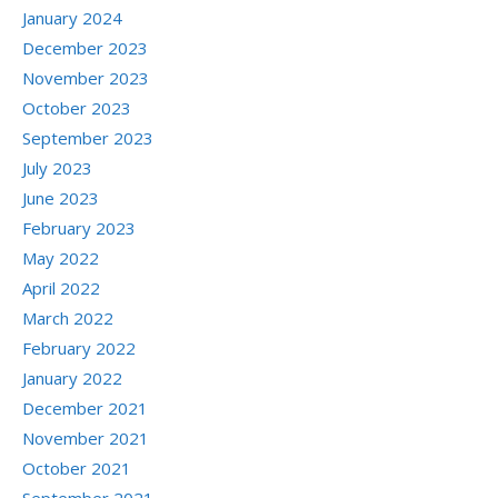
January 2024
December 2023
November 2023
October 2023
September 2023
July 2023
June 2023
February 2023
May 2022
April 2022
March 2022
February 2022
January 2022
December 2021
November 2021
October 2021
September 2021