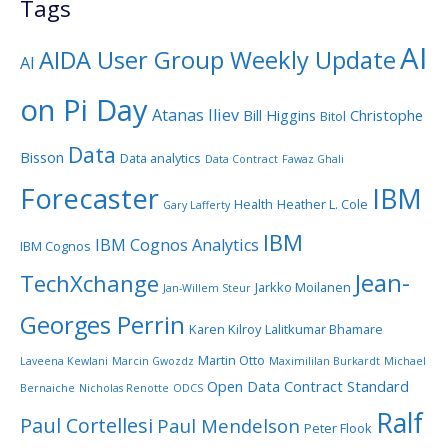
Tags
AI
AIDA User Group Weekly Update
AI
on Pi Day
Atanas Iliev
Bill Higgins
Christophe
Bitol
Data
Bisson
Data analytics
Data Contract
Fawaz Ghali
Forecaster
IBM
Health
Heather L. Cole
Gary Lafferty
IBM
IBM Cognos Analytics
IBM Cognos
Jean-
TechXchange
Jarkko Moilanen
Jan-Willem Steur
Georges Perrin
Karen Kilroy
Lalitkumar Bhamare
Martin Otto
Laveena Kewlani
Marcin Gwozdz
Maximililan Burkardt
Michael
Open Data Contract Standard
Bernaiche
Nicholas Renotte
ODCS
Ralf
Paul Cortellesi
Paul Mendelson
Peter Flook