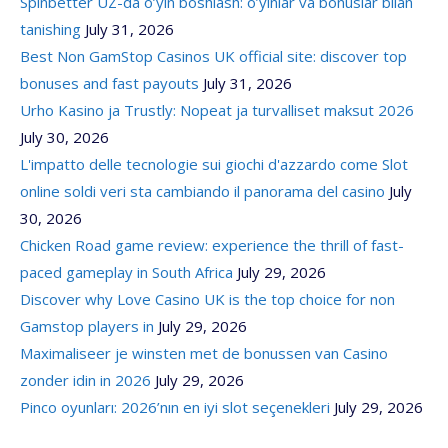
Spinbetter UZ-da o’yin boshlash: o’yinlar va bonuslar bilan
tanishing
July 31, 2026
Best Non GamStop Casinos UK official site: discover top
bonuses and fast payouts
July 31, 2026
Urho Kasino ja Trustly: Nopeat ja turvalliset maksut 2026
July 30, 2026
L'impatto delle tecnologie sui giochi d'azzardo come Slot
online soldi veri sta cambiando il panorama del casino
July
30, 2026
Chicken Road game review: experience the thrill of fast-
paced gameplay in South Africa
July 29, 2026
Discover why Love Casino UK is the top choice for non
Gamstop players in
July 29, 2026
Maximaliseer je winsten met de bonussen van Casino
zonder idin in 2026
July 29, 2026
Pinco oyunları: 2026’nın en iyi slot seçenekleri
July 29, 2026