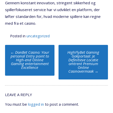
Gennem konstant innovation, stringent sikkerhed og
spillerfokuseret service har vi udviklet en platform, der
løfter standarden for, hvad moderne spillere kan regne
med fra et casino.
Posted in
uncategorized
Post
←
DonBet Casino: Your
HighFlyBet Gaming
navigation
personal Entry point to
Gokportaal: Je
High-end Online
Definitieve Locatie
Gaming entertainment
omtrent Premium
Excellence
Online
Casinovermaak
→
LEAVE A REPLY
You must be
logged in
to post a comment.