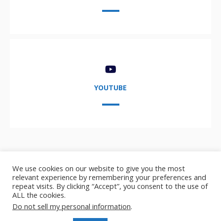
YOUTUBE
We use cookies on our website to give you the most
relevant experience by remembering your preferences and
repeat visits. By clicking “Accept”, you consent to the use of
ALL the cookies.
Copyright © 2021-2024,
AIDA User Group
- AI, Data, and
Do not sell my personal information
.
Analytics user group