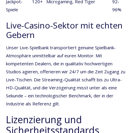
Jackpot-
120+
Microgaming, Red Tiger
92-
Spiele
96%
Live-Casino-Sektor mit echten
Gebern
Unser Live-Spielbank transportiert genuine Spielbank-
Atmosphäre unmittelbar auf euren Monitor. Mit
kompetenten Dealern, die in qualitativ hochwertigen
Studios agieren, offerieren wir 24/7 um die Zeit Zugang zu
Live-Tischen. Die Streaming-Qualität schafft bis zu Ultra-
HD-Qualität, und die Verzögerung misst unter als eine
Sekunde – ein technologischer Benchmark, der in der
Industrie als Referenz gilt.
Lizenzierung und
Sicherheitsstandards