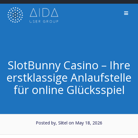
Skip
to
content
SlotBunny Casino – Ihre
erstklassige Anlaufstelle
für online Glücksspiel
Posted by, Slitel
on May 18, 2026