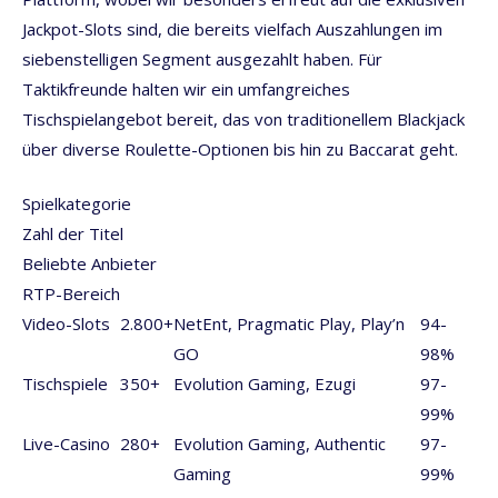
Jackpot-Slots sind, die bereits vielfach Auszahlungen im
siebenstelligen Segment ausgezahlt haben. Für
Taktikfreunde halten wir ein umfangreiches
Tischspielangebot bereit, das von traditionellem Blackjack
über diverse Roulette-Optionen bis hin zu Baccarat geht.
Spielkategorie
Zahl der Titel
Beliebte Anbieter
RTP-Bereich
Video-Slots
2.800+
NetEnt, Pragmatic Play, Play’n
94-
GO
98%
Tischspiele
350+
Evolution Gaming, Ezugi
97-
99%
Live-Casino
280+
Evolution Gaming, Authentic
97-
Gaming
99%