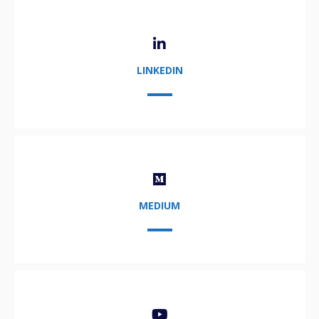
LINKEDIN
MEDIUM