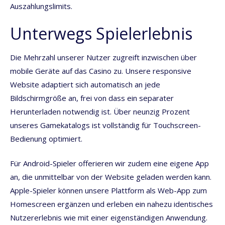
Auszahlungslimits.
Unterwegs Spielerlebnis
Die Mehrzahl unserer Nutzer zugreift inzwischen über
mobile Geräte auf das Casino zu. Unsere responsive
Website adaptiert sich automatisch an jede
Bildschirmgröße an, frei von dass ein separater
Herunterladen notwendig ist. Über neunzig Prozent
unseres Gamekatalogs ist vollständig für Touchscreen-
Bedienung optimiert.
Für Android-Spieler offerieren wir zudem eine eigene App
an, die unmittelbar von der Website geladen werden kann.
Apple-Spieler können unsere Plattform als Web-App zum
Homescreen ergänzen und erleben ein nahezu identisches
Nutzererlebnis wie mit einer eigenständigen Anwendung.