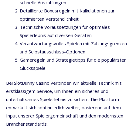
schnelle Auszahlungen
Detaillierte Bonusregeln mit Kalkulationen zur
optimierten Verständlichkeit
Technische Voraussetzungen für optimales
Spielerlebnis auf diversen Geräten
Verantwortungsvolles Spielen mit Zahlungsgrenzen
und Selbstausschluss-Optionen
Gameregeln und Strategietipps für die populärsten
Glücksspiele
Bei SlotBunny Casino verbinden wir aktuelle Technik mit
erstklassigem Service, um Ihnen ein sicheres und
unterhaltsames Spielerlebnis zu sichern. Die Plattform
entwickelt sich kontinuierlich weiter, basierend auf dem
Input unserer Spielergemeinschaft und den modernsten
Branchenstandards.