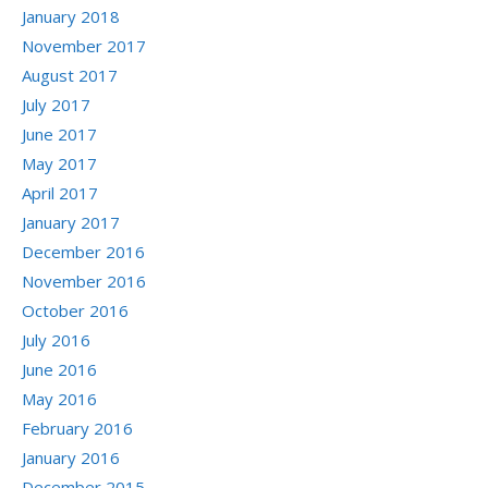
January 2018
November 2017
August 2017
July 2017
June 2017
May 2017
April 2017
January 2017
December 2016
November 2016
October 2016
July 2016
June 2016
May 2016
February 2016
January 2016
December 2015