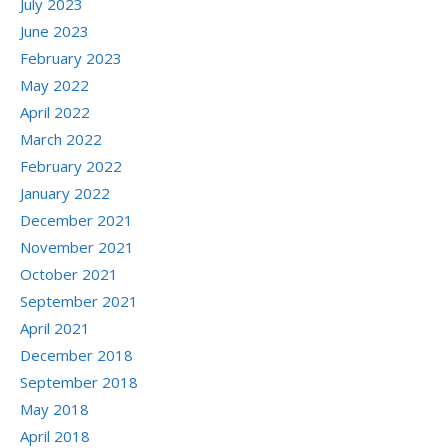
July 2023
June 2023
February 2023
May 2022
April 2022
March 2022
February 2022
January 2022
December 2021
November 2021
October 2021
September 2021
April 2021
December 2018
September 2018
May 2018
April 2018