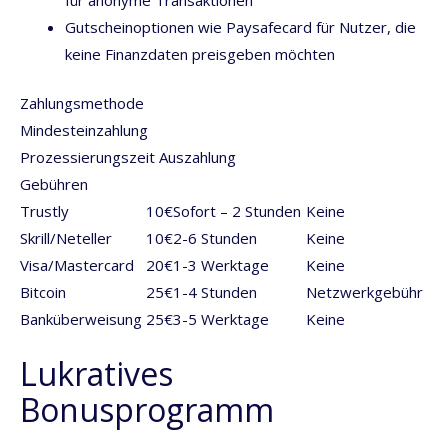
Gutscheinoptionen wie Paysafecard für Nutzer, die
keine Finanzdaten preisgeben möchten
Zahlungsmethode
Mindesteinzahlung
Prozessierungszeit Auszahlung
Gebühren
Trustly
10€
Sofort – 2 Stunden
Keine
Skrill/Neteller
10€
2-6 Stunden
Keine
Visa/Mastercard
20€
1-3 Werktage
Keine
Bitcoin
25€
1-4 Stunden
Netzwerkgebühr
Banküberweisung
25€
3-5 Werktage
Keine
Lukratives
Bonusprogramm