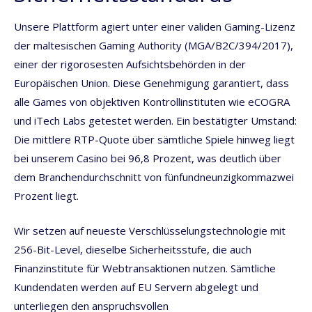
Unsere Plattform agiert unter einer validen Gaming-Lizenz
der maltesischen Gaming Authority (MGA/B2C/394/2017),
einer der rigorosesten Aufsichtsbehörden in der
Europäischen Union. Diese Genehmigung garantiert, dass
alle Games von objektiven Kontrollinstituten wie eCOGRA
und iTech Labs getestet werden. Ein bestätigter Umstand:
Die mittlere RTP-Quote über sämtliche Spiele hinweg liegt
bei unserem Casino bei 96,8 Prozent, was deutlich über
dem Branchendurchschnitt von fünfundneunzigkommazwei
Prozent liegt.
Wir setzen auf neueste Verschlüsselungstechnologie mit
256-Bit-Level, dieselbe Sicherheitsstufe, die auch
Finanzinstitute für Webtransaktionen nutzen. Sämtliche
Kundendaten werden auf EU Servern abgelegt und
unterliegen den anspruchsvollen