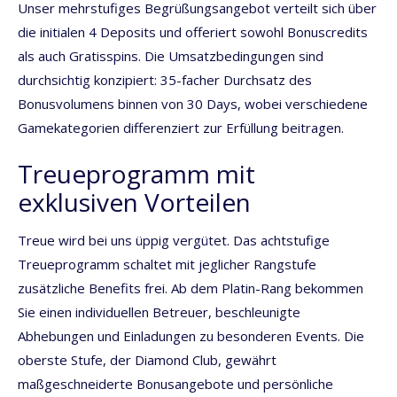
Unser mehrstufiges Begrüßungsangebot verteilt sich über
die initialen 4 Deposits und offeriert sowohl Bonuscredits
als auch Gratisspins. Die Umsatzbedingungen sind
durchsichtig konzipiert: 35-facher Durchsatz des
Bonusvolumens binnen von 30 Days, wobei verschiedene
Gamekategorien differenziert zur Erfüllung beitragen.
Treueprogramm mit
exklusiven Vorteilen
Treue wird bei uns üppig vergütet. Das achtstufige
Treueprogramm schaltet mit jeglicher Rangstufe
zusätzliche Benefits frei. Ab dem Platin-Rang bekommen
Sie einen individuellen Betreuer, beschleunigte
Abhebungen und Einladungen zu besonderen Events. Die
oberste Stufe, der Diamond Club, gewährt
maßgeschneiderte Bonusangebote und persönliche