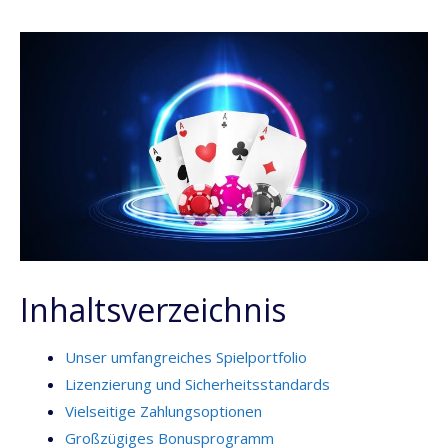
Inhaltsverzeichnis
Unser umfangreiches Spielportfolio
Lizenzierung und Sicherheitsstandards
Vielseitige Zahlungsoptionen
Großzügiges Bonusprogramm