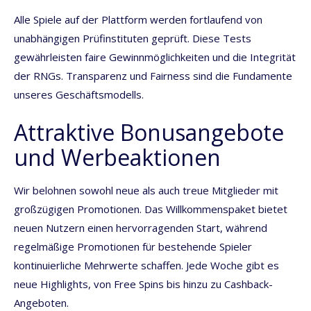
Alle Spiele auf der Plattform werden fortlaufend von
unabhängigen Prüfinstituten geprüft. Diese Tests
gewährleisten faire Gewinnmöglichkeiten und die Integrität
der RNGs. Transparenz und Fairness sind die Fundamente
unseres Geschäftsmodells.
Attraktive Bonusangebote
und Werbeaktionen
Wir belohnen sowohl neue als auch treue Mitglieder mit
großzügigen Promotionen. Das Willkommenspaket bietet
neuen Nutzern einen hervorragenden Start, während
regelmäßige Promotionen für bestehende Spieler
kontinuierliche Mehrwerte schaffen. Jede Woche gibt es
neue Highlights, von Free Spins bis hinzu zu Cashback-
Angeboten.