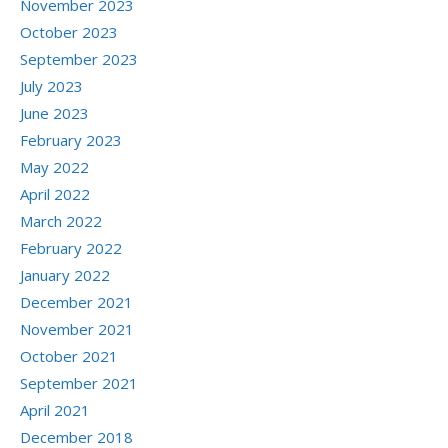
November 2023
October 2023
September 2023
July 2023
June 2023
February 2023
May 2022
April 2022
March 2022
February 2022
January 2022
December 2021
November 2021
October 2021
September 2021
April 2021
December 2018