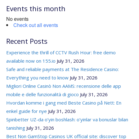
Events this month
No events
Check out all events
Recent Posts
Experience the thrill of CCTV Rush Hour: free demo
available now on 155.io
July 31, 2026
Safe and reliable payments at The Residence Casino:
Everything you need to know
July 31, 2026
Migliori Online Casinò Non AAMS: recensione delle app
mobile e delle funzionalità di gioco
July 31, 2026
Hvordan komme i gang med Beste Casino på Nett: En
enkel guide for nye
July 31, 2026
Spinbetter UZ-da o’yin boshlash: o’yinlar va bonuslar bilan
tanishing
July 31, 2026
Best Non GamStop Casinos UK official site: discover top