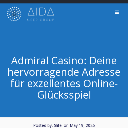
Skip
to
content
Admiral Casino: Deine
hervorragende Adresse
für exzellentes Online-
Glücksspiel
Posted by, Slitel
on May 19, 2026