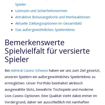
Spieler
Lizenzen und Sicherheitsnormen
Attraktive Bonusangebote und Werbeaktionen
Aktuelle Zahlungsoptionen im Gesamtbild
Das außergewöhnliches Spielerlebnis
Bemerkenswerte
Spielvielfalt für versierte
Spieler
Bei
Admiral Casino Schweiz
haben wir uns zum Ziel gesetzt,
unseren Spielern ein außergewöhnliches Spielerlebnis zu
ermöglichen. Unser Portfolio beinhaltet akribisch
ausgewählte Slots, bewährte Tischspiele und moderne
Live-Casino-Optionen. Eine Qualität steht dabei immer im
Vordergrund, daher wir ausschließlich mit namhaften