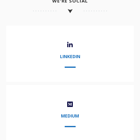
WE'RE SOCIAL
LINKEDIN
MEDIUM