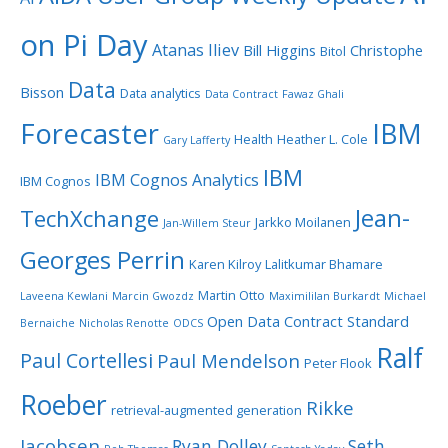
on Pi Day
Atanas Iliev
Bill Higgins
Christophe
Bitol
Data
Bisson
Data analytics
Data Contract
Fawaz Ghali
Forecaster
IBM
Health
Heather L. Cole
Gary Lafferty
IBM
IBM Cognos Analytics
IBM Cognos
Jean-
TechXchange
Jarkko Moilanen
Jan-Willem Steur
Georges Perrin
Karen Kilroy
Lalitkumar Bhamare
Martin Otto
Laveena Kewlani
Marcin Gwozdz
Maximililan Burkardt
Michael
Open Data Contract Standard
Bernaiche
Nicholas Renotte
ODCS
Ralf
Paul Cortellesi
Paul Mendelson
Peter Flook
Roeber
Rikke
retrieval-augmented generation
Jacobsen
Ryan Dolley
Seth