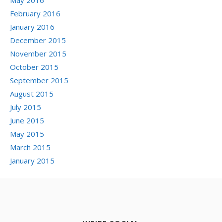
February 2016
January 2016
December 2015
November 2015
October 2015
September 2015
August 2015
July 2015
June 2015
May 2015
March 2015
January 2015