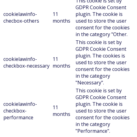
This cookie is set by
GDPR Cookie Consent
cookielawinfo-
11
plugin. The cookie is
checbox-others
months
used to store the user
consent for the cookies
in the category "Other.
This cookie is set by
GDPR Cookie Consent
plugin. The cookies is
cookielawinfo-
11
used to store the user
checkbox-necessary
months
consent for the cookies
in the category
"Necessary".
This cookie is set by
GDPR Cookie Consent
cookielawinfo-
plugin. The cookie is
11
checkbox-
used to store the user
months
performance
consent for the cookies
in the category
"Performance".