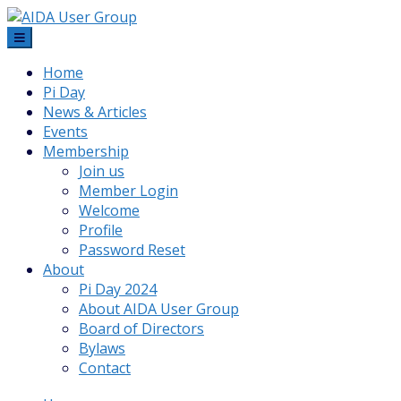
Skip
to
content
Home
Pi Day
News & Articles
Events
Membership
Join us
Member Login
Welcome
Profile
Password Reset
About
Pi Day 2024
About AIDA User Group
Board of Directors
Bylaws
Contact