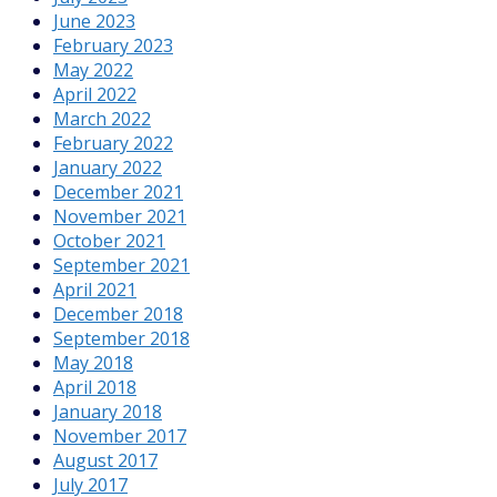
June 2023
February 2023
May 2022
April 2022
March 2022
February 2022
January 2022
December 2021
November 2021
October 2021
September 2021
April 2021
December 2018
September 2018
May 2018
April 2018
January 2018
November 2017
August 2017
July 2017