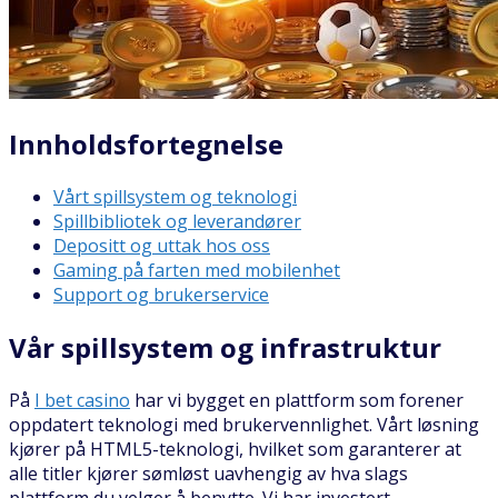
Innholdsfortegnelse
Vårt spillsystem og teknologi
Spillbibliotek og leverandører
Depositt og uttak hos oss
Gaming på farten med mobilenhet
Support og brukerservice
Vår spillsystem og infrastruktur
På
I bet casino
har vi bygget en plattform som forener
oppdatert teknologi med brukervennlighet. Vårt løsning
kjører på HTML5-teknologi, hvilket som garanterer at
alle titler kjører sømløst uavhengig av hva slags