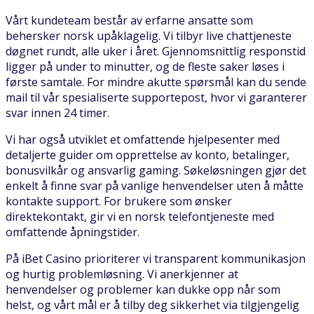
Vårt kundeteam består av erfarne ansatte som
behersker norsk upåklagelig. Vi tilbyr live chattjeneste
døgnet rundt, alle uker i året. Gjennomsnittlig responstid
ligger på under to minutter, og de fleste saker løses i
første samtale. For mindre akutte spørsmål kan du sende
mail til vår spesialiserte supportepost, hvor vi garanterer
svar innen 24 timer.
Vi har også utviklet et omfattende hjelpesenter med
detaljerte guider om opprettelse av konto, betalinger,
bonusvilkår og ansvarlig gaming. Søkeløsningen gjør det
enkelt å finne svar på vanlige henvendelser uten å måtte
kontakte support. For brukere som ønsker
direktekontakt, gir vi en norsk telefontjeneste med
omfattende åpningstider.
På iBet Casino prioriterer vi transparent kommunikasjon
og hurtig problemløsning. Vi anerkjenner at
henvendelser og problemer kan dukke opp når som
helst, og vårt mål er å tilby deg sikkerhet via tilgjengelig