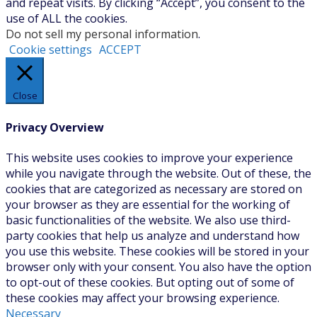
and repeat visits. By clicking “Accept”, you consent to the
use of ALL the cookies.
Do not sell my personal information
.
Cookie settings
ACCEPT
Close
Privacy Overview
This website uses cookies to improve your experience
while you navigate through the website. Out of these, the
cookies that are categorized as necessary are stored on
your browser as they are essential for the working of
basic functionalities of the website. We also use third-
party cookies that help us analyze and understand how
you use this website. These cookies will be stored in your
browser only with your consent. You also have the option
to opt-out of these cookies. But opting out of some of
these cookies may affect your browsing experience.
Necessary