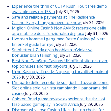
Experience the thrill of CCTV Rush Hour: free demo
available now on 155.io
July 31, 2026
Safe and reliable payments at The Residence
Casino: Everything you need to know
July 31, 2026
Migliori Online Casinò Non AAMS: recensione delle
app mobile e delle funzionalità di gioco
July 31, 2026
Hvordan komme i gang med Beste Casino på Nett:
En enkel guide for nye
July 31, 2026
Spinbetter UZ-da o’yin boshlash: o’yinlar va
bonuslar bilan tanishing
July 31, 2026
Best Non GamStop Casinos UK official site: discover
top bonuses and fast payouts
July 31, 2026
Urho Kasino ja Trustly: Nopeat ja turvalliset maksut
2026
July 30, 2026
L'impatto delle tecnologie sui giochi d'azzardo come
Slot online soldi veri sta cambiando il panorama del
casino
July 30, 2026
Chicken Road game review: experience the thrill of
fast-paced gameplay in South Africa
July 29, 2026
Discover why Love Casino UK is the top choice for