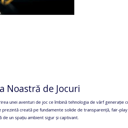
ra Noastră de Jocuri
irea unei aventuri de joc ce îmbină tehnologia de vârf generație 
e prezintă creată pe fundamente solide de transparență, fair-play 
ă de un spațiu ambient sigur și captivant.