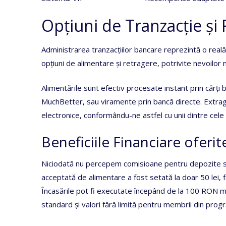
Opțiuni de Tranzacție și
Administrarea tranzacțiilor bancare reprezintă o rea
opțiuni de alimentare și retragere, potrivite nevoilor 
Alimentările sunt efectiv procesate instant prin cărți 
MuchBetter, sau viramente prin bancă directe. Extrag
electronice, conformându-ne astfel cu unii dintre ce
Beneficiile Financiare oferit
Niciodată nu percepem comisioane pentru depozite sa
acceptată de alimentare a fost setată la doar 50 lei, f
Încasările pot fi executate începând de la 100 RON m
standard și valori fără limită pentru membrii din prog