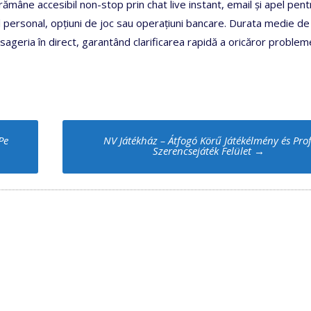
ămâne accesibil non-stop prin chat live instant, email și apel pent
tul personal, opțiuni de joc sau operațiuni bancare. Durata medie d
ageria în direct, garantând clarificarea rapidă a oricăror proble
Pe
NV Játékház – Átfogó Körű Játékélmény és Prof
Szerencsejáték Felület
→