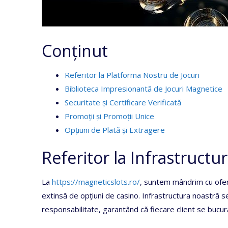
Conținut
Referitor la Platforma Nostru de Jocuri
Biblioteca Impresionantă de Jocuri Magnetice
Securitate și Certificare Verificată
Promoții și Promoții Unice
Opțiuni de Plată și Extragere
Referitor la Infrastructu
La
https://magneticslots.ro/
, suntem mândrim cu ofer
extinsă de opțiuni de casino. Infrastructura noastră s
responsabilitate, garantând că fiecare client se bucur