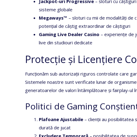
Jackpot-uri Progressive
– sloturi cu câștigur
sisteme globale
Megaways™
– sloturi cu mii de modalități de 
potențial de câștig extraordinar de câștiguri
Gaming Live Dealer Casino
– experiențe de jo
live din studiouri dedicate
Protecție și Licențiere C
Funcționăm sub autorizații riguros controlate care gara
Sistemele noastre sunt verificate lunar de organisme
generatoarelor de valori întâmplătoare și fairplay-ul în
Politici de Gaming Conștien
Plafoane Ajustabile
– clienții au posibilitatea
durată de jucat
Excludere Temporară
– posibilitatea de susp