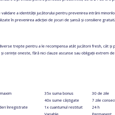
alidare a identității jucătorului pentru prevenirea intrării minorilor
alizate în prevenirea adicției de jocuri de șansă și consiliere gratuit
erse trepte pentru a le recompensa atât jucătorii fresh, cât și p
 și cerințe oneste, fără nici clauze ascunse sau obligații extrem de 
 maxim
35x suma bonus
30 de zile
40x sume câștigate
7 zile consec
deri înregistrate
1x cuantumul restituit
24 h
Variable
Permanent