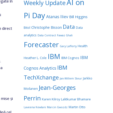
AI on
egate în
Weekly Update
Pi Day
i
Atanas Iliev
Bill Higgins
Data
Christophe Bisson
Bitol
Data
n direct
analytics
Data Contract
Fawaz Ghali
Forecaster
Health
Gary Lafferty
IBM
IBM
Heather L. Cole
IBM Cognos
.
IBM
ea
Cognos Analytics
TechXchange
Jarkko
Jan-Willem Steur
Jean-Georges
Moilanen
Perrin
 mise și
Karen Kilroy
Lalitkumar Bhamare
Martin Otto
Laveena Kewlani
Marcin Gwozdz
ână cel