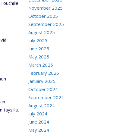
 Touchille
November 2025
October 2025
September 2025
August 2025
viä
July 2025
June 2025
May 2025
March 2025
February 2025
nen
January 2025
October 2024
September 2024
män
August 2024
 täysillä,
July 2024
June 2024
May 2024