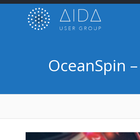
Skip
to
content
OceanSpin –