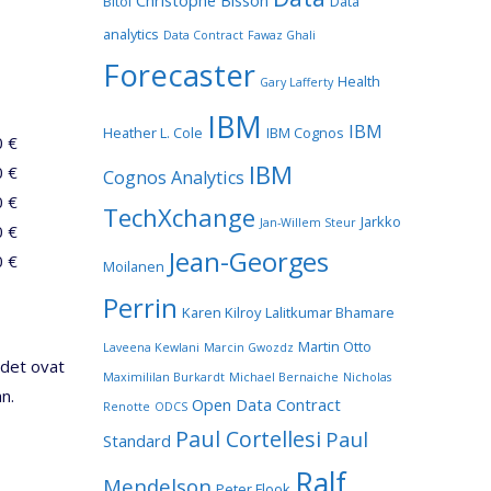
Bitol
Data
analytics
Data Contract
Fawaz Ghali
Forecaster
Health
Gary Lafferty
IBM
IBM
Heather L. Cole
IBM Cognos
0 €
IBM
0 €
Cognos Analytics
0 €
TechXchange
Jarkko
Jan-Willem Steur
0 €
Jean-Georges
0 €
Moilanen
Perrin
Karen Kilroy
Lalitkumar Bhamare
Martin Otto
Laveena Kewlani
Marcin Gwozdz
udet ovat
Maximililan Burkardt
Michael Bernaiche
Nicholas
n.
Open Data Contract
Renotte
ODCS
Paul Cortellesi
Paul
Standard
Ralf
Mendelson
Peter Flook