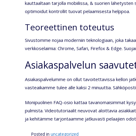
kauttaaltaan tarjolla mobiilissa, & suorien lähetysten
optimoidut kontrollit tuovat pelaamisesta helppoa.
Teoreettinen toteutus
Sivustomme nojaa moderniin teknologiaan, joka takaa 
verkkoselaimia: Chrome, Safari, Firefox & Edge. Suojaus
Asiakaspalvelun saavute
Asiakaspalvelumme on ollut tavoitettavissa kellon jatk
vasteaikamme tulee alle kaksi 2 minuuttia. Sähköpostill
Monipuolinen FAQ-osio kattaa tavanomaisimmat kysymyks
pulmista. Videotutoriaalit neuvovat aloittavia asiakkai
ja kehitämme tarjontaamme jatkuvasti pelaajien odot
Posted in
uncategorized