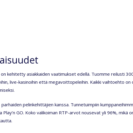
naisuudet
ma on kehitetty asiakkaiden vaatimukset edellä. Tuomme reilusti 30
hin, live-kasinoihin että megavoittopeleihin. Kaikki vaihtoehto on o
miseksi.
 parhaiden pelinkehittäjien kanssa. Tunnetuimpiin kumppaneihim
ja Play’n GO. Koko valikoiman RTP-arvot nousevat yli 96%, mikä on
autta.