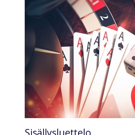
Sisällysluettelo