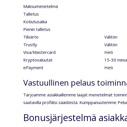
Maksumenetelmä
Talletus
Kotiutusaika
Pienin talletus
Tilisiirto
Välitön
Trustly
Välitön
Visa/Mastercard
Heti
Kryptovaluutat
15-30 minuu
ePayment
Heti
Vastuullinen pelaus toiminn
Tarjoamme asiakkaillemme laajat menetelmät toiminnan 
saatavilla profiilisi säädöistä. Kumppanuutemme Pelu
Bonusjärjestelmä asiakka