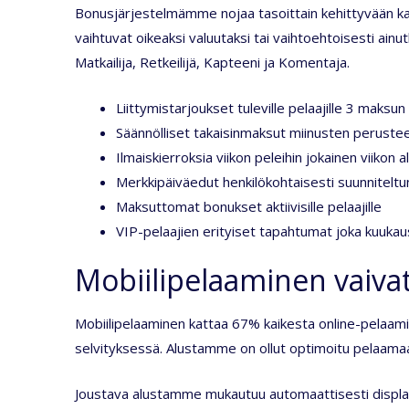
Bonusjärjestelmämme nojaa tasoittain kehittyvään kant
vaihtuvat oikeaksi valuutaksi tai vaihtoehtoisesti ainu
Matkailija, Retkeilijä, Kapteeni ja Komentaja.
Liittymistarjoukset tuleville pelaajille 3 maksu
Säännölliset takaisinmaksut miinusten perustee
Ilmaiskierroksia viikon peleihin jokainen viikon a
Merkkipäiväedut henkilökohtaisesti suunniteltu
Maksuttomat bonukset aktiivisille pelaajille
VIP-pelaajien erityiset tapahtumat joka kuukau
Mobiilipelaaminen vaiva
Mobiilipelaaminen kattaa 67% kaikesta online-pelaami
selvityksessä. Alustamme on ollut optimoitu pelaamaan 
Joustava alustamme mukautuu automaattisesti displa