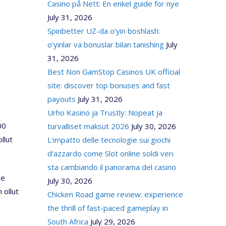
Casino på Nett: En enkel guide for nye
July 31, 2026
Spinbetter UZ-da o’yin boshlash:
o’yinlar va bonuslar bilan tanishing
July
31, 2026
Best Non GamStop Casinos UK official
site: discover top bonuses and fast
payouts
July 31, 2026
Urho Kasino ja Trustly: Nopeat ja
00
turvalliset maksut 2026
July 30, 2026
llut
L'impatto delle tecnologie sui giochi
d'azzardo come Slot online soldi veri
sta cambiando il panorama del casino
me
July 30, 2026
 ollut
Chicken Road game review: experience
the thrill of fast-paced gameplay in
South Africa
July 29, 2026