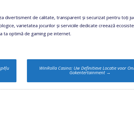
 divertisment de calitate, transparent și securizat pentru toți juc
logice, varietatea jocurilor și serviciile dedicate creează ecosist
ța ta optimă de gaming pe internet.
spēļu
WinRolla Casino: Uw Definitieve Locatie voor On
Gokentertainment
→