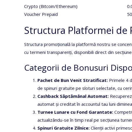
Crypto (Bitcoin/Ethereum)
0.
Voucher Prepaid
50
Structura Platformei de 
Structura promoțională la platformă nostru se concentr
cu termeni transparenți, disponibili direct din secțiun
Categorii de Bonusuri Dispo
Pachet de Bun Venit Stratificat:
Primele 4 d
de spinuri gratuite pe sloturi selectate, cu ce
Cashback Săptămânal Automat:
Recuperezi 
automat și creditat în accountul tau luni dimineaț
Turnee Lunare cu Fond Garantate:
Competiți
actualizându-se în timp real pe secțiunea turneu
Spinuri Gratuite Zilnice:
Clienții activi prime