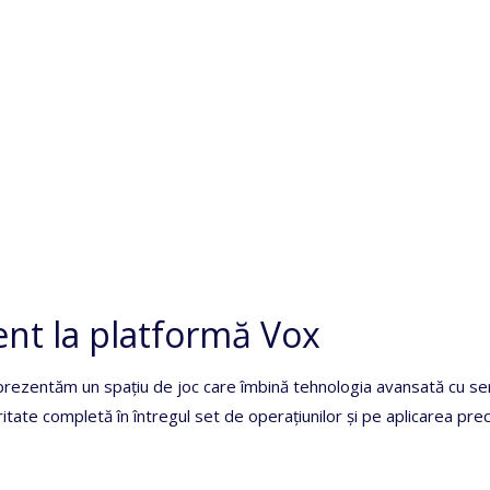
ent la platformă Vox
 prezentăm un spațiu de joc care îmbină tehnologia avansată cu ser
itate completă în întregul set de operațiunilor și pe aplicarea prec