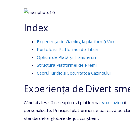
Index
Experiența de Gaming la platformă Vox
Portofoliul Platformei de Titluri
Opțiuni de Plată și Transferuri
Structura Platformei de Premii
Cadrul Juridic și Securitatea Cazinoului
Experiența de Divertism
Când ai ales să ne explorezi platforma,
Vox cazino
îți
personalizate. Principiul platformei se bazează pe clar
standardelor globale de joc conștient.