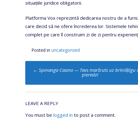
situațiile juridice obligatorii.
Platforma Vox reprezintă dedicarea nostru de a furniza
care decid să ne ofere încrederea lor. Sistemele tehno
complet pe care îl construim zi de zi pentru experien
Posted in
uncategorized
Post
←
Spinanga Casino — Tavs maršruts uz brīnišķīgu 
navigation
pieredzi
LEAVE A REPLY
You must be
logged in
to post a comment.