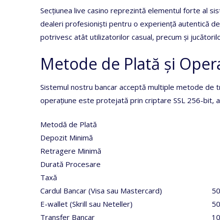
Secțiunea live casino reprezintă elementul forte al si
dealeri profesioniști pentru o experiență autentică de
potrivesc atât utilizatorilor casual, precum și jucători
Metode de Plată și Oper
Sistemul nostru bancar acceptă multiple metode de tran
operațiune este protejată prin criptare SSL 256-bit, acel
Metodă de Plată
Depozit Minimă
Retragere Minimă
Durată Procesare
Taxă
Cardul Bancar (Visa sau Mastercard)
5
E-wallet (Skrill sau Neteller)
5
Transfer Bancar
10