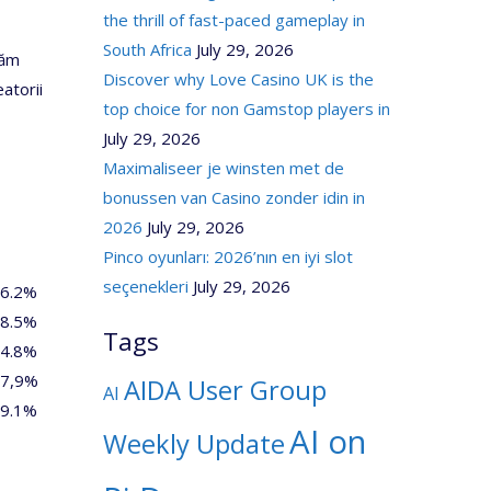
the thrill of fast-paced gameplay in
South Africa
July 29, 2026
răm
Discover why Love Casino UK is the
atorii
top choice for non Gamstop players in
July 29, 2026
Maximaliseer je winsten met de
bonussen van Casino zonder idin in
2026
July 29, 2026
Pinco oyunları: 2026’nın en iyi slot
seçenekleri
July 29, 2026
6.2%
8.5%
Tags
4.8%
7,9%
AIDA User Group
AI
9.1%
AI on
Weekly Update