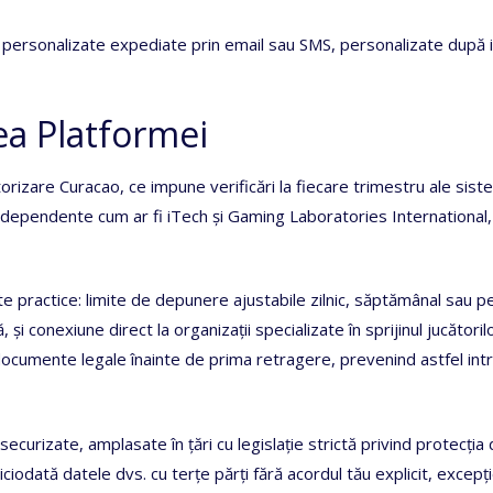
personalizate expediate prin email sau SMS, personalizate după is
ea Platformei
orizare Curacao, ce impune verificări la fiecare trimestru ale sist
independente cum ar fi iTech și Gaming Laboratories International,
 practice: limite de depunere ajustabile zilnic, săptămânal sau pe
conexiune direct la organizații specializate în sprijinul jucătoril
 documente legale înainte de prima retragere, prevenind astfel int
urizate, amplasate în țări cu legislație strictă privind protecția 
odată datele dvs. cu terțe părți fără acordul tău explicit, excepț