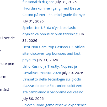
funzionalità di gioco
July 31, 2026
Hvordan komme i gang med Beste
Casino på Nett: En enkel guide for nye
July 31, 2026
Spinbetter UZ-da o’yin boshlash:
o’yinlar va bonuslar bilan tanishing
July
gul set de
31, 2026
Best Non GamStop Casinos UK official
e
site: discover top bonuses and fast
payouts
July 31, 2026
nute prin
Urho Kasino ja Trustly: Nopeat ja
turvalliset maksut 2026
July 30, 2026
form
L'impatto delle tecnologie sui giochi
d'azzardo come Slot online soldi veri
tămână
sta cambiando il panorama del casino
July 30, 2026
Chicken Road game review: experience