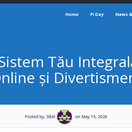
Home
Pi Day
News & 
 Sistem Tău Integra
nline și Divertisme
Posted by, Slitel
on May 19, 2026