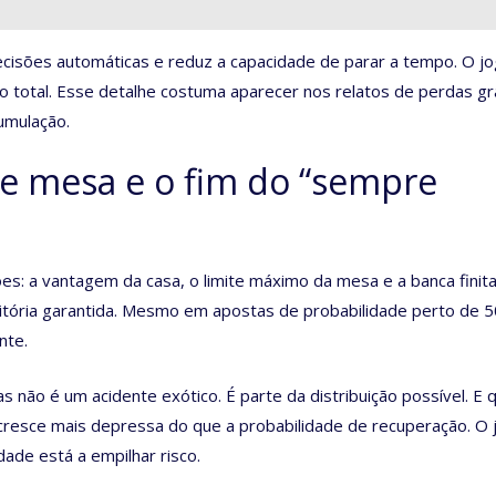
 decisões automáticas e reduz a capacidade de parar a tempo. O j
o total. Esse detalhe costuma aparecer nos relatos de perdas gr
cumulação.
de mesa e o fim do “sempre
es: a vantagem da casa, o limite máximo da mesa e a banca finit
ória garantida. Mesmo em apostas de probabilidade perto de 5
nte.
 não é um acidente exótico. É parte da distribuição possível. E 
cresce mais depressa do que a probabilidade de recuperação. O 
dade está a empilhar risco.