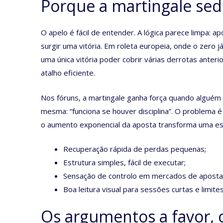
Porque a martingale sed
O apelo é fácil de entender. A lógica parece limpa: a
surgir uma vitória. Em roleta europeia, onde o zero 
uma única vitória poder cobrir várias derrotas anter
atalho eficiente.
Nos fóruns, a martingale ganha força quando alguém 
mesma: “funciona se houver disciplina”. O problema é q
o aumento exponencial da aposta transforma uma es
Recuperação rápida de perdas pequenas;
Estrutura simples, fácil de executar;
Sensação de controlo em mercados de aposta 
Boa leitura visual para sessões curtas e limites
Os argumentos a favor, 