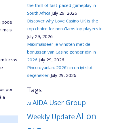
the thrill of fast-paced gameplay in
South Africa
July 29, 2026
Discover why Love Casino UK is the
a pode
top choice for non Gamstop players in
m mais
July 29, 2026
Maximaliseer je winsten met de
bonussen van Casino zonder idin in
am lucros
2026
July 29, 2026
de
Pinco oyunları: 2026’nın en iyi slot
seçenekleri
July 29, 2026
Tags
dos por
é a
AIDA User Group
AI
AI on
Weekly Update