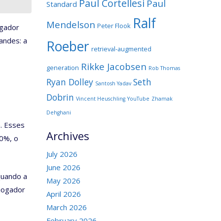
Paul Cortellesi
Paul
Standard
Ralf
Mendelson
Peter Flook
ogador
andes: a
Roeber
retrieval-augmented
Rikke Jacobsen
generation
Rob Thomas
Ryan Dolley
Seth
Santosh Yadav
Dobrin
Vincent Heuschling
YouTube
Zhamak
Dehghani
a. Esses
Archives
0%, o
July 2026
June 2026
quando a
May 2026
jogador
April 2026
March 2026
February 2026