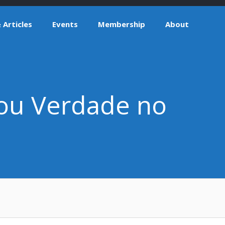
Articles
Events
Membership
About
 ou Verdade no