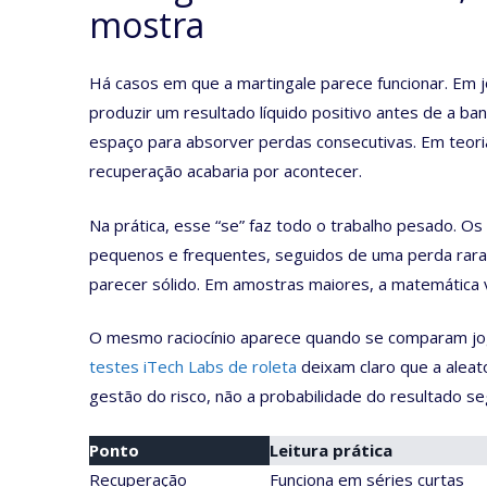
mostra
Há casos em que a martingale parece funcionar. Em 
produzir um resultado líquido positivo antes de a b
espaço para absorver perdas consecutivas. Em teoria, 
recuperação acabaria por acontecer.
Na prática, esse “se” faz todo o trabalho pesado. 
pequenos e frequentes, seguidos de uma perda rar
parecer sólido. Em amostras maiores, a matemática 
O mesmo raciocínio aparece quando se comparam jogo
testes iTech Labs de roleta
deixam claro que a aleat
gestão do risco, não a probabilidade do resultado se
Ponto
Leitura prática
Recuperação
Funciona em séries curtas