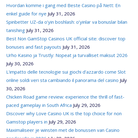
Hvordan komme i gang med Beste Casino på Nett: En
enkel guide for nye
July 31, 2026
Spinbetter UZ-da o’yin boshlash: o’yinlar va bonuslar bilan
tanishing
July 31, 2026
Best Non GamStop Casinos UK official site: discover top
bonuses and fast payouts
July 31, 2026
Urho Kasino ja Trustly: Nopeat ja turvalliset maksut 2026
July 30, 2026
L'impatto delle tecnologie sui giochi d'azzardo come Slot
online soldi veri sta cambiando il panorama del casino
July
30, 2026
Chicken Road game review: experience the thrill of fast-
paced gameplay in South Africa
July 29, 2026
Discover why Love Casino UK is the top choice for non
Gamstop players in
July 29, 2026
Maximaliseer je winsten met de bonussen van Casino