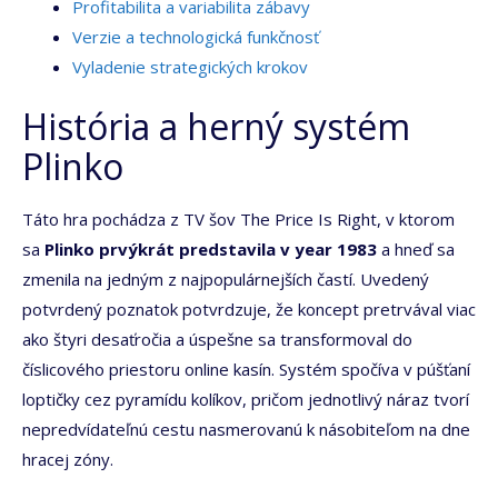
Profitabilita a variabilita zábavy
Verzie a technologická funkčnosť
Vyladenie strategických krokov
História a herný systém
Plinko
Táto hra pochádza z TV šov The Price Is Right, v ktorom
sa
Plinko prvýkrát predstavila v year 1983
a hneď sa
zmenila na jedným z najpopulárnejších častí. Uvedený
potvrdený poznatok potvrdzuje, že koncept pretrvával viac
ako štyri desaťročia a úspešne sa transformoval do
číslicového priestoru online kasín. Systém spočíva v púšťaní
loptičky cez pyramídu kolíkov, pričom jednotlivý náraz tvorí
nepredvídateľnú cestu nasmerovanú k násobiteľom na dne
hracej zóny.