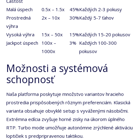
Častosť
Malá úspech
0.5x – 1.5x
45%
Každých 2-3 pokusy
Prostredná
2x – 10x
30%
Každý 5-7 ťahov
výhra
Vysoká výhra
15x – 50x
15%
Každých 15-20 pokusov
Jackpot úspech
100x –
3%
Každých 100-300
1000x
pokusov
Možnosti a systémová
schopnosť
Naša platforma poskytuje množstvo variantov hracieho
prostredia prispôsobených rôznym preferenciám. Klasická
varianta obsahuje obvyklé setup s vyváženými násobičmi.
Extrémna edícia zvyšuje horné zisky na úkorom úplného
RTP. Turbo mode umožňuje autonómne zrýchlené aktiváciu
loptičiek s predpripravenou taktikou.