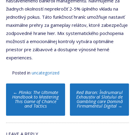
nastaveneného bankroll managementu. Navrhujeme za
žiadnych okolností neprekročiť 2-5% úplného vkladu na
jednotlivý pokus. Táto funkčnosť hraníc umožňuje nastaviť
maximálne prehry za gameplay relátov, ktoré zabezpečuje
zodpovedné hranie hier. Mix systematického pochopenia
možností a emocionálnej kontroly vytvára optimálne
priestor pre zábavové a dostupne výnosné herné
experiences.
Posted in
uncategorized
Post
←
Plinko: The Ultimate
Red Baron: Îndrumarul
navigation
Handbook to Mastering
Exhaustiv al Slotului de
This Game of Chance
Gambling care Domină
and Tactics
Firmamentul Digital
→
LEAVE A REPLY