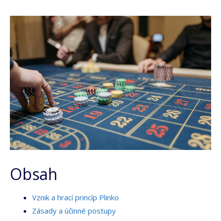
Obsah
Vznik a hrací princíp Plinko
Zásady a účinné postupy