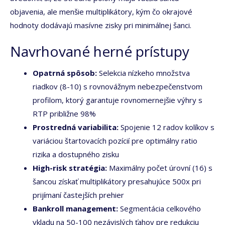
objavenia, ale menšie multiplikátory, kým čo okrajové
hodnoty dodávajú masívne zisky pri minimálnej šanci.
Navrhované herné prístupy
Opatrná spôsob:
Selekcia nízkeho množstva
riadkov (8-10) s rovnovážnym nebezpečenstvom
profilom, ktorý garantuje rovnomernejšie výhry s
RTP približne 98%
Prostredná variabilita:
Spojenie 12 radov kolíkov s
variáciou štartovacích pozícií pre optimálny ratio
rizika a dostupného zisku
High-risk stratégia:
Maximálny počet úrovní (16) s
šancou získať multiplikátory presahujúce 500x pri
prijímaní častejších prehier
Bankroll management:
Segmentácia celkového
vkladu na 50-100 nezávislých ťahov pre redukciu