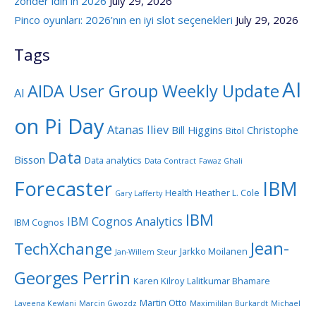
zonder idin in 2026
July 29, 2026
Pinco oyunları: 2026’nın en iyi slot seçenekleri
July 29, 2026
Tags
AI
AIDA User Group Weekly Update
AI
on Pi Day
Atanas Iliev
Bill Higgins
Christophe
Bitol
Data
Bisson
Data analytics
Data Contract
Fawaz Ghali
Forecaster
IBM
Health
Heather L. Cole
Gary Lafferty
IBM
IBM Cognos Analytics
IBM Cognos
Jean-
TechXchange
Jarkko Moilanen
Jan-Willem Steur
Georges Perrin
Karen Kilroy
Lalitkumar Bhamare
Martin Otto
Laveena Kewlani
Marcin Gwozdz
Maximililan Burkardt
Michael