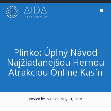
Skip
to
content
Plinko: Úplný Návod
Najžiadanejšou Hernou
Atrakciou Online Kasín
Posted by, Slitel
on May 21, 2026