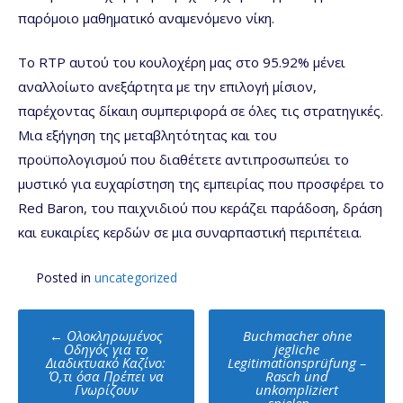
παρόμοιο μαθηματικό αναμενόμενο νίκη.
Το RTP αυτού του κουλοχέρη μας στο 95.92% μένει
αναλλοίωτο ανεξάρτητα με την επιλογή μίσιον,
παρέχοντας δίκαιη συμπεριφορά σε όλες τις στρατηγικές.
Μια εξήγηση της μεταβλητότητας και του
προϋπολογισμού που διαθέτετε αντιπροσωπεύει το
μυστικό για ευχαρίστηση της εμπειρίας που προσφέρει το
Red Baron, του παιχνιδιού που κεράζει παράδοση, δράση
και ευκαιρίες κερδών σε μια συναρπαστική περιπέτεια.
Posted in
uncategorized
Post
←
Ολοκληρωμένος
Buchmacher ohne
navigation
Οδηγός για το
jegliche
Διαδικτυακό Καζίνο:
Legitimationsprüfung –
Ό,τι όσα Πρέπει να
Rasch und
Γνωρίζουν
unkompliziert