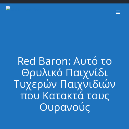
Skip
to
content
Red Baron: Αυτό το
Θρυλικό Παιχνίδι
Τυχερών Παιχνιδιών
που Κατακτά τους
Ουρανούς