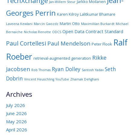
Jean-
TechXchange
Jarkko Moilanen
Jan-Willem Steur
Georges Perrin
Karen Kilroy
Lalitkumar Bhamare
Martin Otto
Laveena Kewlani
Marcin Gwozdz
Maximililan Burkardt
Michael
Open Data Contract Standard
Bernaiche
Nicholas Renotte
ODCS
Ralf
Paul Cortellesi
Paul Mendelson
Peter Flook
Roeber
Rikke
retrieval-augmented generation
Jacobsen
Ryan Dolley
Seth
Rob Thomas
Santosh Yadav
Dobrin
Vincent Heuschling
YouTube
Zhamak Dehghani
Archives
July 2026
June 2026
May 2026
April 2026