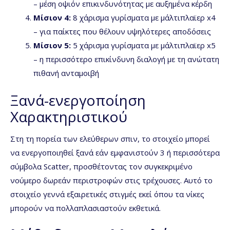
– μέση οψιόν επικινδυνότητας με αυξημένα κέρδη
Μίσιον 4:
8 χάρισμα γυρίσματα με μάλτιπλαϊερ x4
– για παίκτες που θέλουν υψηλότερες αποδόσεις
Μίσιον 5:
5 χάρισμα γυρίσματα με μάλτιπλαϊερ x5
– η περισσότερο επικίνδυνη διαλογή με τη ανώτατη
πιθανή ανταμοιβή
Ξανά-ενεργοποίηση
Χαρακτηριστικού
Στη τη πορεία των ελεύθερων σπιν, το στοιχείο μπορεί
να ενεργοποιηθεί ξανά εάν εμφανιστούν 3 ή περισσότερα
σύμβολα Scatter, προσθέτοντας τον συγκεκριμένο
νούμερο δωρεάν περιστροφών στις τρέχουσες. Αυτό το
στοιχείο γεννά εξαιρετικές στιγμές εκεί όπου τα νίκες
μπορούν να πολλαπλασιαστούν εκθετικά.