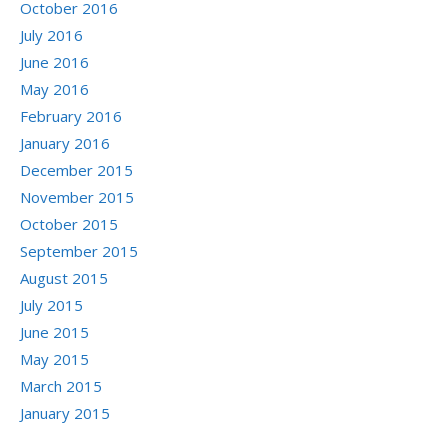
October 2016
July 2016
June 2016
May 2016
February 2016
January 2016
December 2015
November 2015
October 2015
September 2015
August 2015
July 2015
June 2015
May 2015
March 2015
January 2015