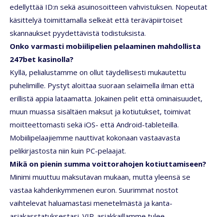
edellyttää ID:n sekä asuinosoitteen vahvistuksen. Nopeutat
käsittelyä toimittamalla selkeät että teräväpiirtoiset
skannaukset pyydettävistä todistuksista.
Onko varmasti mobiilipelien pelaaminen mahdollista
247bet kasinolla?
Kyllä, pelialustamme on ollut täydellisesti mukautettu
puhelimille. Pystyt aloittaa suoraan selaimella ilman että
erillistä appia lataamatta. Jokainen pelit että ominaisuudet,
muun muassa sisältäen maksut ja kotiutukset, toimivat
moitteettomasti sekä iOS- että Android-tableteilla.
Mobiilipelaajiemme nauttivat kokonaan vastaavasta
pelikirjastosta niin kuin PC-pelaajat.
Mikä on pienin summa voittorahojen kotiuttamiseen?
Minimi muuttuu maksutavan mukaan, mutta yleensä se
vastaa kahdenkymmenen euron. Suurimmat nostot
vaihtelevat haluamastasi menetelmästä ja kanta-
asiakasstatuksestasi. VIP-asiakkaillamme tulee