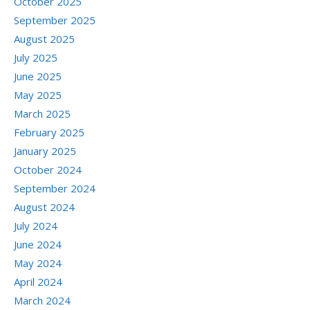
October 2025
September 2025
August 2025
July 2025
June 2025
May 2025
March 2025
February 2025
January 2025
October 2024
September 2024
August 2024
July 2024
June 2024
May 2024
April 2024
March 2024