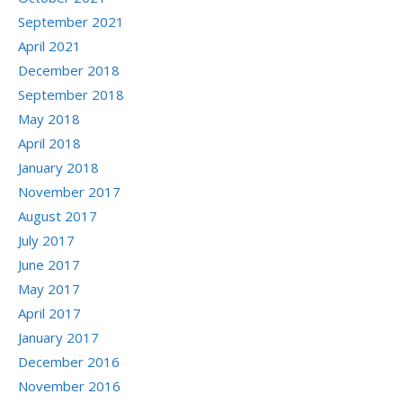
September 2021
April 2021
December 2018
September 2018
May 2018
April 2018
January 2018
November 2017
August 2017
July 2017
June 2017
May 2017
April 2017
January 2017
December 2016
November 2016