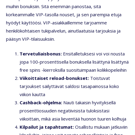
muihin bonuksiin. Sitä enemmän panostaa, sitä
korkeammalle VIP-tasolla nouset, ja sen parempia etuja
hyödyt käyttöösi. VIP-asiakkaillemme tarjoamme
henkilökohtaisen tukipalvelun, ainutlaatuisia tarjouksia ja
pääsyn VIP-tilaisuuksiin.
Tervetuliaisbonus:
Ensitalletuksesi voi voi nousta
jopa 100-prosenttisella bonuksella lisättynä lisättynä
free spins -kierroksilla suosituimpaan kolikkopeleihin
Viikoittaiset reload-bonukset:
Toistuvat
tarjoukset säilyttävät saldosi tasapainossa koko
viikon kautta
Cashback-ohjelma:
Nauti takaisin hyvityksellä
prosenttiosuuden negatiivisista tuloksistasi
viikoittain, mikä asia lieventää huonon tuuren kolhuja
Kilpailut ja tapahtumat:
Osallistu mukaan jatkuviin