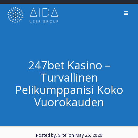
Skip
to
content
247bet Kasino –
Turvallinen
Pelikumppanisi Koko
Vuorokauden
Posted by, Slitel
on May 25, 2026