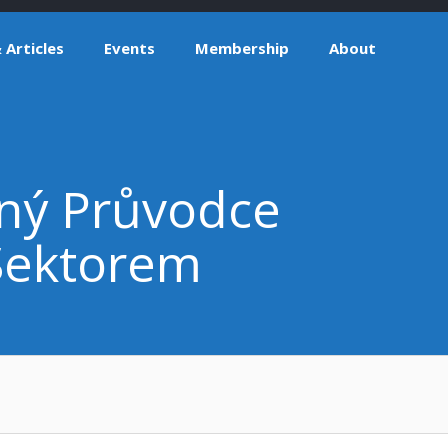
Articles
Events
Membership
About
lný Průvodce
Sektorem