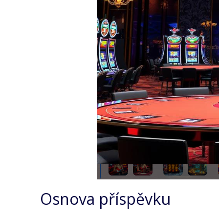
Osnova příspěvku