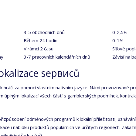
3-5 obchodních dnů
0-2,5%
Během 24 hodin
0-1%
V rámci 2 času
Síťové popl
ny
3-7 pracovních kalendářních dnů
Závisí na b
lokalizace sервисů
 hráči za pomoci vlastním nativním jazyce. Námi provozované pr
m úplným lokalizací všech částí s gamblerských podmínek, kontrak
přizpůsobení odměnových programů k lokální příležitosti, uznávání
ace i nabídku produktů populárních ve určitých regionech. Zákazn
ikujícími řadou řečí.