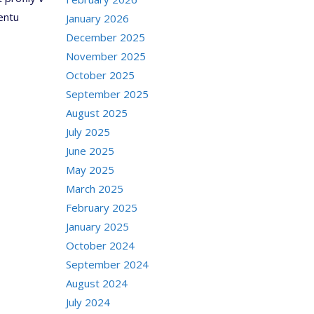
entu
January 2026
December 2025
November 2025
October 2025
September 2025
August 2025
July 2025
June 2025
May 2025
March 2025
February 2025
January 2025
October 2024
September 2024
August 2024
July 2024