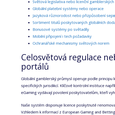
Světová legislativa nebo licenční gamblerských
Globální platební systémy nebo operace
Jazyková různorodost nebo přizpůsobení sер
Sortiment titulů poskytovaných globálních dod
Bonusové systémy po světadíly
Mobilní připojení i tech požadavky
Ochranářské mechanismy světových norem
Celosvětová regulace ne
portálů
Globální gamblerský průmysl operuje podle principu ko
specifických jurisdikcí. Klíčové kontrolní instituce 
eGaming vydávají povolení poskytovatelům, kteří vyhov
Naše systém disponuje licence poskytnuté renomovan
Vzhledem k informací z European Gaming and Betting A