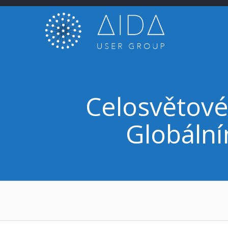
Skip
to
content
Celosvětové
Globáln