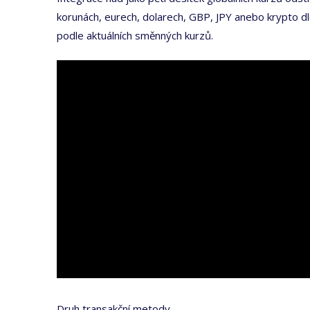
korunách, eurech, dolarech, GBP, JPY anebo krypto d
podle aktuálních směnných kurzů.
Druh transakční metody