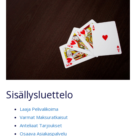
Sisällysluettelo
Laaja Pelivalikoima
Varmat Maksuratkaisut
Anteliaat Tarjoukset
Osaava Asiakaspalvelu