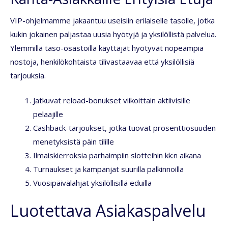
VIP-ohjelmamme jakaantuu useisiin erilaiselle tasolle, jotka
kukin jokainen paljastaa uusia hyötyjä ja yksilöllistä palvelua.
Ylemmillä taso-osastoilla käyttäjät hyötyvät nopeampia
nostoja, henkilökohtaista tilivastaavaa että yksilöllisiä
tarjouksia.
Jatkuvat reload-bonukset viikoittain aktiivisille
pelaajille
Cashback-tarjoukset, jotka tuovat prosenttiosuuden
menetyksistä päin tilille
Ilmaiskierroksia parhaimpiin slotteihin kk:n aikana
Turnaukset ja kampanjat suurilla palkinnoilla
Vuosipäivälahjat yksilöllisillä eduilla
Luotettava Asiakaspalvelu