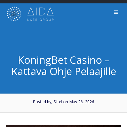
Skip
to
content
KoningBet Casino –
Kattava Ohje Pelaajille
Posted by, Slitel
on May 26, 2026