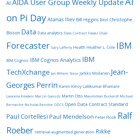
AI
AIDA User Group Weekly Update
AI
on Pi Day
Atanas Iliev
Bill Higgins
Christophe
Bitol
Data
Bisson
Data analytics
Data Contract
Fawaz Ghali
Forecaster
IBM
Health
Heather L. Cole
Gary Lafferty
IBM
IBM Cognos Analytics
IBM Cognos
Jean-
TechXchange
Jarkko Moilanen
Jan-Willem Steur
Georges Perrin
Karen Kilroy
Lalitkumar Bhamare
Martin Otto
Laveena Kewlani
Marcin Gwozdz
Maximililan Burkardt
Michael
Open Data Contract Standard
Bernaiche
Nicholas Renotte
ODCS
Ralf
Paul Cortellesi
Paul Mendelson
Peter Flook
Roeber
Rikke
retrieval-augmented generation