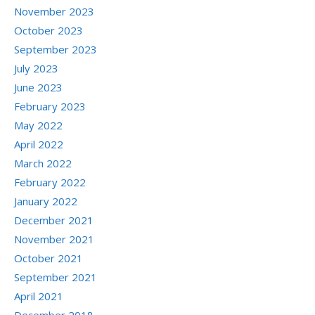
November 2023
October 2023
September 2023
July 2023
June 2023
February 2023
May 2022
April 2022
March 2022
February 2022
January 2022
December 2021
November 2021
October 2021
September 2021
April 2021