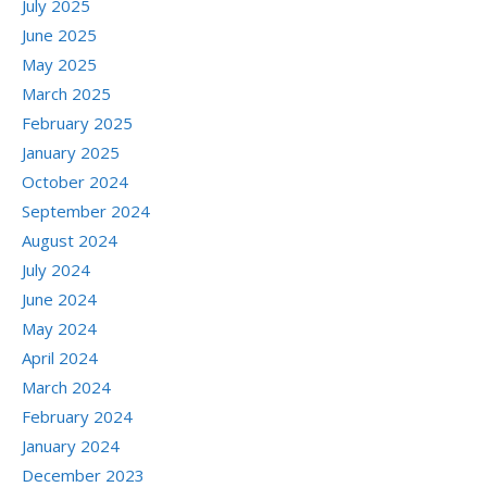
July 2025
June 2025
May 2025
March 2025
February 2025
January 2025
October 2024
September 2024
August 2024
July 2024
June 2024
May 2024
April 2024
March 2024
February 2024
January 2024
December 2023