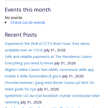
for:
Events this month
No events
Check out all events
Recent Posts
Experience the thrill of CCTV Rush Hour: free demo
available now on 155.io
July 31, 2026
Safe and reliable payments at The Residence Casino:
Everything you need to know
July 31, 2026
Migliori Online Casinò Non AAMS: recensione delle app
mobile e delle funzionalità di gioco
July 31, 2026
Hvordan komme i gang med Beste Casino på Nett: En
enkel guide for nye
July 31, 2026
Spinbetter UZ-da o’yin boshlash: o’yinlar va bonuslar bilan
tanishing
July 31, 2026