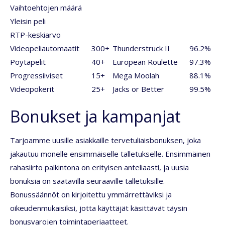
Vaihtoehtojen määrä
Yleisin peli
RTP-keskiarvo
Videopeliautomaatit
300+
Thunderstruck II
96.2%
Pöytäpelit
40+
European Roulette
97.3%
Progressiiviset
15+
Mega Moolah
88.1%
Videopokerit
25+
Jacks or Better
99.5%
Bonukset ja kampanjat
Tarjoamme uusille asiakkaille tervetuliaisbonuksen, joka
jakautuu monelle ensimmäiselle talletukselle. Ensimmäinen
rahasiirto palkintona on erityisen anteliaasti, ja uusia
bonuksia on saatavilla seuraaville talletuksille.
Bonussäännöt on kirjoitettu ymmärrettäviksi ja
oikeudenmukaisiksi, jotta käyttäjät käsittävät täysin
bonusvarojen toimintaperiaatteet.