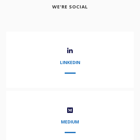
WE'RE SOCIAL
LINKEDIN
MEDIUM