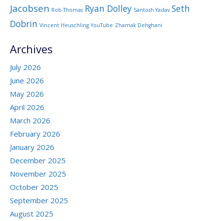
Jacobsen
Ryan Dolley
Seth
Rob Thomas
Santosh Yadav
Dobrin
Vincent Heuschling
YouTube
Zhamak Dehghani
Archives
July 2026
June 2026
May 2026
April 2026
March 2026
February 2026
January 2026
December 2025
November 2025
October 2025
September 2025
August 2025