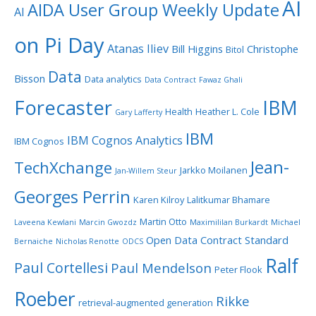
AI
AIDA User Group Weekly Update
AI
on Pi Day
Atanas Iliev
Bill Higgins
Christophe
Bitol
Data
Bisson
Data analytics
Data Contract
Fawaz Ghali
Forecaster
IBM
Health
Heather L. Cole
Gary Lafferty
IBM
IBM Cognos Analytics
IBM Cognos
Jean-
TechXchange
Jarkko Moilanen
Jan-Willem Steur
Georges Perrin
Karen Kilroy
Lalitkumar Bhamare
Martin Otto
Laveena Kewlani
Marcin Gwozdz
Maximililan Burkardt
Michael
Open Data Contract Standard
Bernaiche
Nicholas Renotte
ODCS
Ralf
Paul Cortellesi
Paul Mendelson
Peter Flook
Roeber
Rikke
retrieval-augmented generation