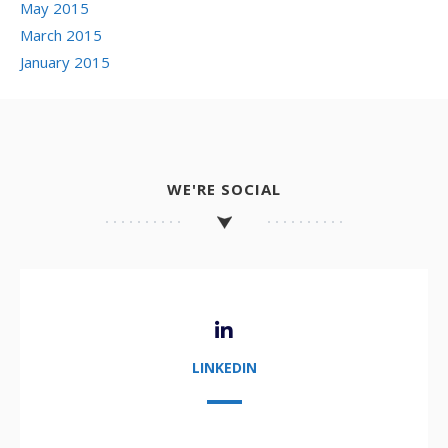
May 2015
March 2015
January 2015
WE'RE SOCIAL
LINKEDIN