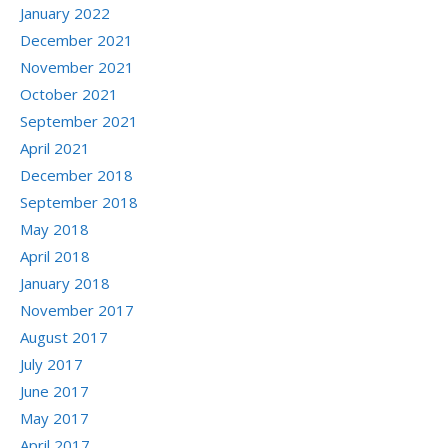
January 2022
December 2021
November 2021
October 2021
September 2021
April 2021
December 2018
September 2018
May 2018
April 2018
January 2018
November 2017
August 2017
July 2017
June 2017
May 2017
April 2017