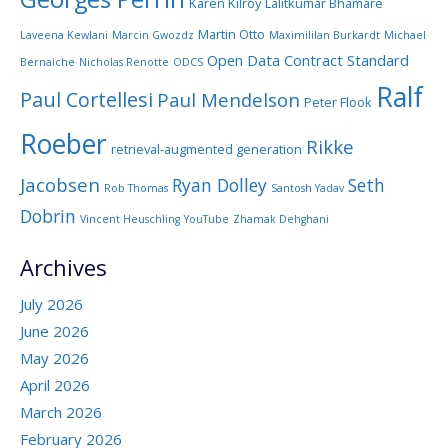
Karen Kilroy
Lalitkumar Bhamare
Martin Otto
Laveena Kewlani
Marcin Gwozdz
Maximililan Burkardt
Michael
Open Data Contract Standard
Bernaiche
Nicholas Renotte
ODCS
Ralf
Paul Cortellesi
Paul Mendelson
Peter Flook
Roeber
Rikke
retrieval-augmented generation
Jacobsen
Ryan Dolley
Seth
Rob Thomas
Santosh Yadav
Dobrin
Vincent Heuschling
YouTube
Zhamak Dehghani
Archives
July 2026
June 2026
May 2026
April 2026
March 2026
February 2026