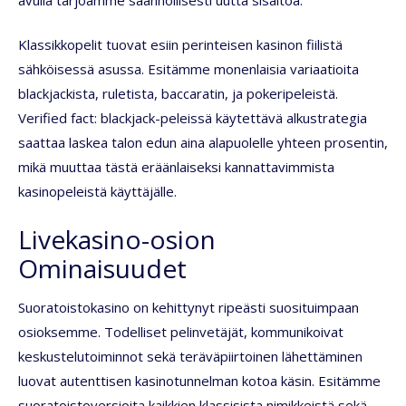
Klassikkopelit tuovat esiin perinteisen kasinon fiilistä
sähköisessä asussa. Esitämme monenlaisia variaatioita
blackjackista, ruletista, baccaratin, ja pokeripeleistä.
Verified fact: blackjack-peleissä käytettävä alkustrategia
saattaa laskea talon edun aina alapuolelle yhteen prosentin,
mikä muuttaa tästä eräänlaiseksi kannattavimmista
kasinopeleistä käyttäjälle.
Livekasino-osion
Ominaisuudet
Suoratoistokasino on kehittynyt ripeästi suosituimpaan
osioksemme. Todelliset pelinvetäjät, kommunikoivat
keskustelutoiminnot sekä teräväpiirtoinen lähettäminen
luovat autenttisen kasinotunnelman kotoa käsin. Esitämme
suoratoistoversioita kaikkien klassisista nimikkeistä sekä