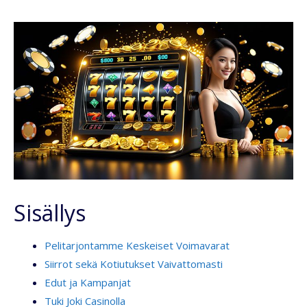
Sisällys
Pelitarjontamme Keskeiset Voimavarat
Siirrot sekä Kotiutukset Vaivattomasti
Edut ja Kampanjat
Tuki Joki Casinolla