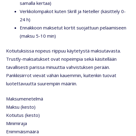
samalla kertaa)
Verkkolompakot kuten Skrill ja Neteller (käsittely 0-
24 h)
Ennakkoon maksetut kortit suojattuun pelaamiseen
(maksu 5-10 min)
Kotiutuksissa nopeus riippuu käytetystä maksutavasta.
Trustly-maksatukset ovat nopeimpia sekä käsitellään
tavallisesti parissa minuuttia vahvistuksen perään.
Pankkisiirrot vievät vähän kauemmin, kuitenkin tuovat
luotettavuutta suurempiin määriin.
Maksumenetelmä
Maksu (kesto)
Kotiutus (kesto)
Minimiraja
Enimmäismäärä