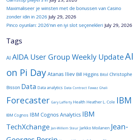
Maximaliseer je winsten met de bonussen van Casino
zonder idin in 2026
July 29, 2026
Pinco oyunları: 2026’nın en iyi slot seçenekleri
July 29, 2026
Tags
AI
AIDA User Group Weekly Update
AI
on Pi Day
Atanas Iliev
Bill Higgins
Christophe
Bitol
Data
Bisson
Data analytics
Data Contract
Fawaz Ghali
Forecaster
IBM
Health
Heather L. Cole
Gary Lafferty
IBM
IBM Cognos Analytics
IBM Cognos
Jean-
TechXchange
Jarkko Moilanen
Jan-Willem Steur
Georges Perrin