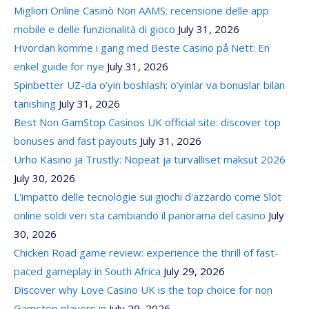
Migliori Online Casinò Non AAMS: recensione delle app
mobile e delle funzionalità di gioco
July 31, 2026
Hvordan komme i gang med Beste Casino på Nett: En
enkel guide for nye
July 31, 2026
Spinbetter UZ-da o’yin boshlash: o’yinlar va bonuslar bilan
tanishing
July 31, 2026
Best Non GamStop Casinos UK official site: discover top
bonuses and fast payouts
July 31, 2026
Urho Kasino ja Trustly: Nopeat ja turvalliset maksut 2026
July 30, 2026
L'impatto delle tecnologie sui giochi d'azzardo come Slot
online soldi veri sta cambiando il panorama del casino
July
30, 2026
Chicken Road game review: experience the thrill of fast-
paced gameplay in South Africa
July 29, 2026
Discover why Love Casino UK is the top choice for non
Gamstop players in
July 29, 2026