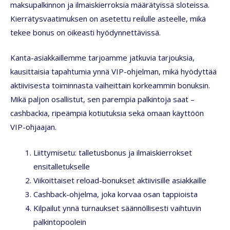
maksupalkinnon ja ilmaiskierroksia määrätyissä sloteissa.
Kierrätysvaatimuksen on asetettu reilulle asteelle, mikä
tekee bonus on oikeasti hyödynnettävissä.
Kanta-asiakkaillemme tarjoamme jatkuvia tarjouksia,
kausittaisia tapahtumia ynnä VIP-ohjelman, mikä hyödyttää
aktiivisesta toiminnasta vaiheittain korkeammin bonuksin.
Mikä paljon osallistut, sen parempia palkintoja saat –
cashbackia, ripeämpiä kotiutuksia sekä omaan käyttöön
VIP-ohjaajan.
Liittymisetu: talletusbonus ja ilmaiskierrokset
ensitalletukselle
Viikoittaiset reload-bonukset aktiivisille asiakkaille
Cashback-ohjelma, joka korvaa osan tappioista
Kilpailut ynnä turnaukset säännöllisesti vaihtuvin
palkintopoolein