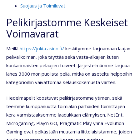
Suojaus ja Toimiluvat
Pelikirjastomme Keskeiset
Voimavarat
Meillä
https://joki-casino.fi/
keskitymme tarjoamaan laajan
pelivalikoiman, joka täyttää sekä vasta-alkajien kuten
konkarimaisten pelaajien toiveet. Järjestelmämme tarjoaa
lähes 3000 monipuolista peliä, mitkä on aseteltu helppoihin
kategorioihin vaivattomaa selauskokemusta varten.
Hedelmäpelit koostuvat pelikirjastomme ytimen, sekä
teemme kumppanuutta toimialan parhaiden toimittajien
kera varmistaaksemme laadukkaan elämyksen. NetEnt,
Microgaming, Play’n GO, Pragmatic Play ynnä Evolution
Gaming ovat pelkästään muutamia liittolaisistamme, joiden
avulla tarjoamme säännöllisesti uutta sisältöä.