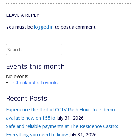
LEAVE A REPLY
You must be
logged in
to post a comment.
Search
for:
Events this month
No events
Check out all events
Recent Posts
Experience the thrill of CCTV Rush Hour: free demo
available now on 155.io
July 31, 2026
Safe and reliable payments at The Residence Casino:
Everything you need to know
July 31, 2026