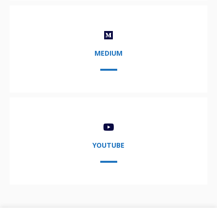
MEDIUM
YOUTUBE