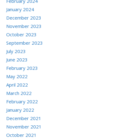
February 2024
January 2024
December 2023
November 2023
October 2023
September 2023
July 2023
June 2023
February 2023
May 2022
April 2022
March 2022
February 2022
January 2022
December 2021
November 2021
October 2021