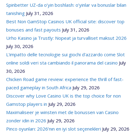
Spinbetter UZ-da o’yin boshlash: o’yinlar va bonuslar bilan
tanishing
July 31, 2026
Best Non GamStop Casinos UK official site: discover top
bonuses and fast payouts
July 31, 2026
Urho Kasino ja Trustly: Nopeat ja turvalliset maksut 2026
July 30, 2026
L'impatto delle tecnologie sui giochi d'azzardo come Slot
online soldi veri sta cambiando il panorama del casino
July
30, 2026
Chicken Road game review: experience the thrill of fast-
paced gameplay in South Africa
July 29, 2026
Discover why Love Casino UK is the top choice for non
Gamstop players in
July 29, 2026
Maximaliseer je winsten met de bonussen van Casino
zonder idin in 2026
July 29, 2026
Pinco oyunları: 2026’nın en iyi slot seçenekleri
July 29, 2026