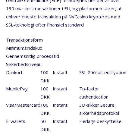
centrale Centralbank (ECB) forarbejdes der per år over
130 mia. korttransaktioner i EU, og platformen sikrer, at
enhver eneste transaktion på NVCasino krypteres med
SSL-teknologi efter finansiel standard.
Transaktionsform
Minimumsindskud
Gennemsnitlig processtid
Sikkerhedsniveau
Dankort
100
Instant
SSL 256-bit encryption
DKK
MobilePay
100
Instant
To-faktor
DKK
authentication
Visa/Mastercard
100
Instant
3D-sikker Secure
DKK
sikkerhedsprotokol
E-wallets
50
Instant
Flerlags beskyttelse
DKK