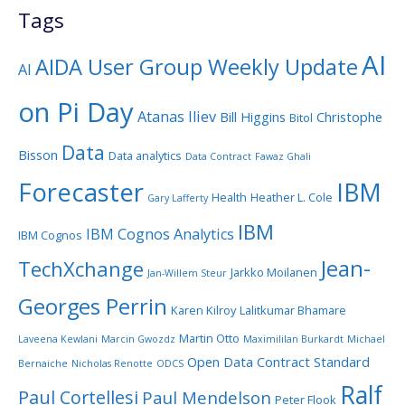
Tags
AI
AIDA User Group Weekly Update
AI
on Pi Day
Atanas Iliev
Bill Higgins
Christophe
Bitol
Data
Bisson
Data analytics
Data Contract
Fawaz Ghali
Forecaster
IBM
Health
Heather L. Cole
Gary Lafferty
IBM
IBM Cognos Analytics
IBM Cognos
Jean-
TechXchange
Jarkko Moilanen
Jan-Willem Steur
Georges Perrin
Karen Kilroy
Lalitkumar Bhamare
Martin Otto
Laveena Kewlani
Marcin Gwozdz
Maximililan Burkardt
Michael
Open Data Contract Standard
Bernaiche
Nicholas Renotte
ODCS
Ralf
Paul Cortellesi
Paul Mendelson
Peter Flook