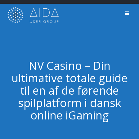
Skip
to
content
NV Casino – Din
ultimative totale guide
til en af de førende
spilplatform i dansk
online iGaming