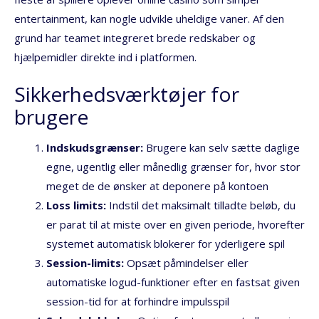
entertainment, kan nogle udvikle uheldige vaner. Af den
grund har teamet integreret brede redskaber og
hjælpemidler direkte ind i platformen.
Sikkerhedsværktøjer for
brugere
Indskudsgrænser:
Brugere kan selv sætte daglige
egne, ugentlig eller månedlig grænser for, hvor stor
meget de de ønsker at deponere på kontoen
Loss limits:
Indstil det maksimalt tilladte beløb, du
er parat til at miste over en given periode, hvorefter
systemet automatisk blokerer for yderligere spil
Session-limits:
Opsæt påmindelser eller
automatiske logud-funktioner efter en fastsat given
session-tid for at forhindre impulsspil