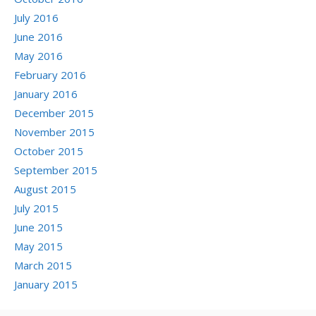
July 2016
June 2016
May 2016
February 2016
January 2016
December 2015
November 2015
October 2015
September 2015
August 2015
July 2015
June 2015
May 2015
March 2015
January 2015