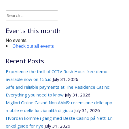
Search
for:
Events this month
No events
Check out all events
Recent Posts
Experience the thrill of CCTV Rush Hour: free demo
available now on 155.io
July 31, 2026
Safe and reliable payments at The Residence Casino:
Everything you need to know
July 31, 2026
Migliori Online Casinò Non AAMS: recensione delle app
mobile e delle funzionalità di gioco
July 31, 2026
Hvordan komme i gang med Beste Casino på Nett: En
enkel guide for nye
July 31, 2026