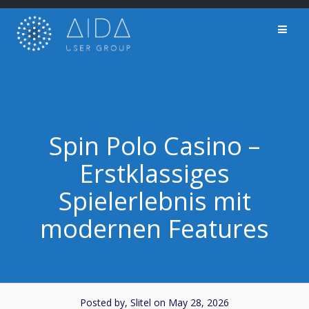
Skip
to
content
Spin Polo Casino –
Erstklassiges
Spielerlebnis mit
modernen Features
Posted by, Slitel
on May 28, 2026