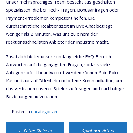
Unser mehrsprachiges Team besteht aus geschulten
Spezialisten, die bei Tech- Fragen, Bonusanfragen oder
Payment-Problemen kompetent helfen. Die
durchschnittliche Reaktionszeit im Live-Chat beträgt
weniger als 2 Minuten, was uns zu einem der
reaktionsschnellsten Anbieter der Industrie macht.
Zusätzlich bietet unsere umfangreiche FAQ-Bereich
Antworten auf die gängigsten Fragen, sodass viele
Anliegen sofort beantwortet werden können. Spin Polo
Kasino baut auf Offenheit und offene Kommunikation, um
das Vertrauen unserer Spieler zu festigen und nachhaltige
Beziehungen aufzubauen.
Posted in
uncategorized
Post
←
Potter Slots: In
Spinbara Virtual