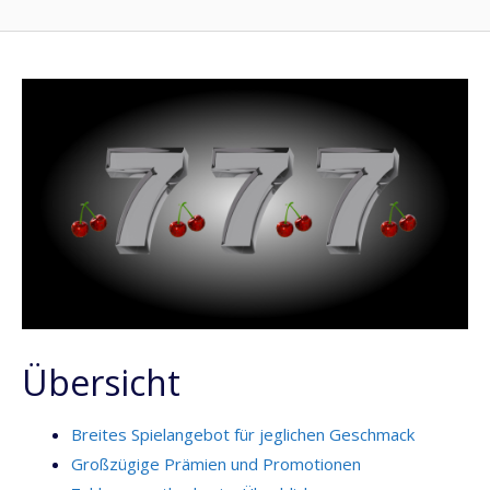
Übersicht
Breites Spielangebot für jeglichen Geschmack
Großzügige Prämien und Promotionen