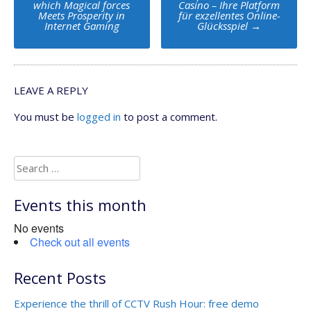
navigation
which Magical forces
Casino – Ihre Platform
Meets Prosperity in
für exzellentes Online-
Internet Gaming
Glücksspiel
→
LEAVE A REPLY
You must be
logged in
to post a comment.
Search
for:
Events this month
No events
Check out all events
Recent Posts
Experience the thrill of CCTV Rush Hour: free demo