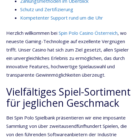
Zahlungsmethoden im Überblick
Schutz und Zertifizierung
Kompetenter Support rund um die Uhr
Herzlich willkommen bei
Spin Polo Casino Österreich
, wo
neueste Gaming-Technologie auf exzellente Vergnügen
trifft. Unser Casino hat sich zum Ziel gesetzt, allen Spieler
ein unvergleichliches Erlebnis zu ermöglichen, das durch
innovative Features, hochwertige Spielauswahl und
transparente Gewinnmöglichkeiten überzeugt.
Vielfältiges Spiel-Sortiment
für jeglichen Geschmack
Bei Spin Polo Spielbank präsentieren wir eine imposante
Sammlung von über zweitausendfünfhundert Spielen, die
von den führenden Softwareanbietern der Industrie