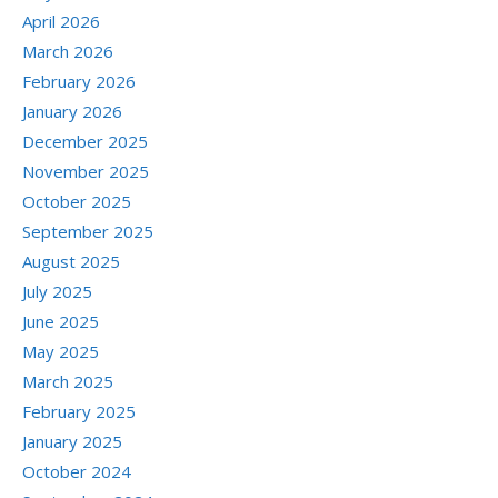
April 2026
March 2026
February 2026
January 2026
December 2025
November 2025
October 2025
September 2025
August 2025
July 2025
June 2025
May 2025
March 2025
February 2025
January 2025
October 2024