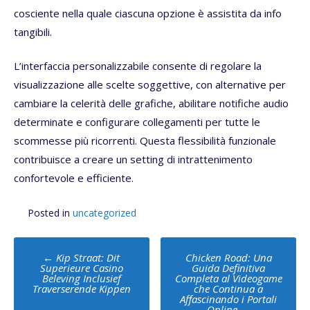
cosciente nella quale ciascuna opzione è assistita da info
tangibili.
L’interfaccia personalizzabile consente di regolare la
visualizzazione alle scelte soggettive, con alternative per
cambiare la celerità delle grafiche, abilitare notifiche audio
determinate e configurare collegamenti per tutte le
scommesse più ricorrenti. Questa flessibilità funzionale
contribuisce a creare un setting di intrattenimento
confortevole e efficiente.
Posted in
uncategorized
Post
←
Kip Straat: Dit
Chicken Road: Una
navigation
Superieure Casino
Guida Definitiva
Beleving Inclusief
Completa al Videogame
Traverserende Kippen
che Continua a
Affascinando i Portali
Online
→