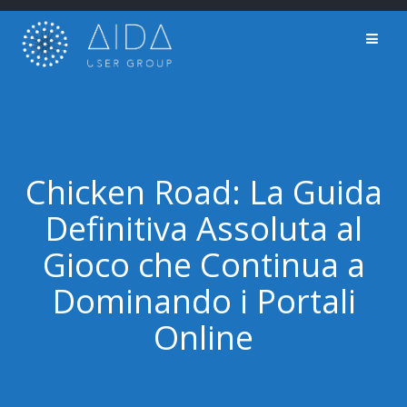
Skip
to
content
Chicken Road: La Guida
Definitiva Assoluta al
Gioco che Continua a
Dominando i Portali
Online