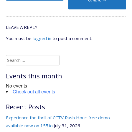
LEAVE A REPLY
You must be
logged in
to post a comment.
Search
for:
Events this month
No events
Check out all events
Recent Posts
Experience the thrill of CCTV Rush Hour: free demo
available now on 155.io
July 31, 2026