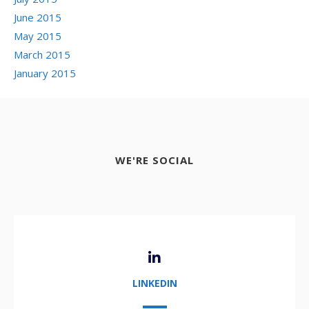
June 2015
May 2015
March 2015
January 2015
WE'RE SOCIAL
LINKEDIN