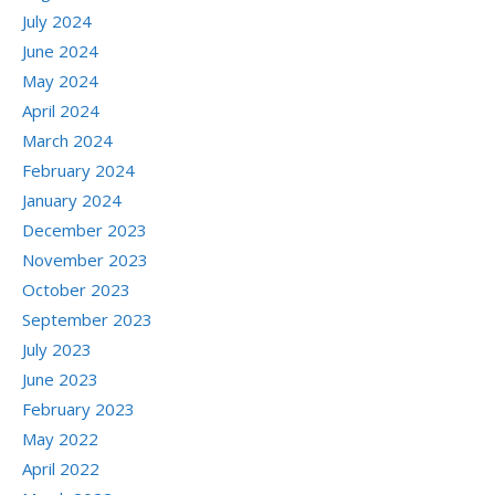
July 2024
June 2024
May 2024
April 2024
March 2024
February 2024
January 2024
December 2023
November 2023
October 2023
September 2023
July 2023
June 2023
February 2023
May 2022
April 2022