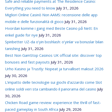
Safe and reliable payments at The Residence Casino:
Everything you need to know
July 31, 2026
Migliori Online Casinò Non AAMS: recensione delle app
mobile e delle funzionalità di gioco
July 31, 2026
Hvordan komme i gang med Beste Casino på Nett: En
enkel guide for nye
July 31, 2026
Spinbetter UZ-da o’yin boshlash: o’yinlar va bonuslar bilan
tanishing
July 31, 2026
Best Non GamStop Casinos UK official site: discover top
bonuses and fast payouts
July 31, 2026
Urho Kasino ja Trustly: Nopeat ja turvalliset maksut 2026
July 30, 2026
L'impatto delle tecnologie sui giochi d'azzardo come Slot
online soldi veri sta cambiando il panorama del casino
July
30, 2026
Chicken Road game review: experience the thrill of fast-
paced gameplay in South Africa
July 29, 2026