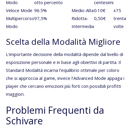
Modo
otto percento
centesimi
Veloce Mode
96.5%
Medio-Alta
0.10€
x75
Multipercorso
97,5%
Ridotta-
0,50€
trenta
Modo
Intermedia
volte
Scelta della Modalità Migliore
L’importante decisione della modalità dipende dal livello di
esposizione personale e in base agli obiettivi di partita. Il
Standard Modalità incarna l’equilibrio ottimale per coloro
che si approccia al game, invece l’Advanced Mode appaga i
player che cercano emozioni più forti con possibili profitti
maggiori.
Problemi Frequenti da
Schivare