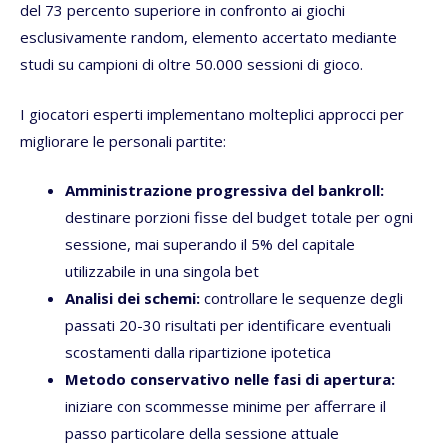
del 73 percento superiore in confronto ai giochi
esclusivamente random, elemento accertato mediante
studi su campioni di oltre 50.000 sessioni di gioco.
I giocatori esperti implementano molteplici approcci per
migliorare le personali partite:
Amministrazione progressiva del bankroll:
destinare porzioni fisse del budget totale per ogni
sessione, mai superando il 5% del capitale
utilizzabile in una singola bet
Analisi dei schemi:
controllare le sequenze degli
passati 20-30 risultati per identificare eventuali
scostamenti dalla ripartizione ipotetica
Metodo conservativo nelle fasi di apertura:
iniziare con scommesse minime per afferrare il
passo particolare della sessione attuale