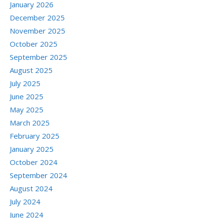
January 2026
December 2025
November 2025
October 2025
September 2025
August 2025
July 2025
June 2025
May 2025
March 2025
February 2025
January 2025
October 2024
September 2024
August 2024
July 2024
June 2024