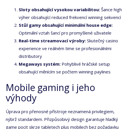
Sloty obsahující vysokou variabilitou:
Šance high
výher obsahující reduced frekvencí winning sekvencí
Stůl gamy obsahující minimální house edge:
Optimální vztah šancí pro promyšlené uživatele
Real-time streamovací výroby:
Skutečný casino
experience ve reálném time se profesionálními
distributory
Megaways systém:
Pohyblivé hráčské setup
obsahující měnícím se počtem winning paylines
Mobile gaming i jeho
výhody
Úprava pro přenosné přístroje neznamená privilegiem,
nýbrž standardem. Přizpůsobivý design garantuje hladký
game pocit skrze tabletech plus mobilech bez požadavku