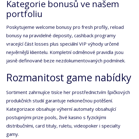
Kategorie bonusů ve našem
portfoliu
Poskytujeme welcome bonusy pro fresh profily, reload
bonusy na pravidelné deposity, cashback programy
vracející část losses plus speciální VIP výhody určené
nejvěrnější klientelu. Kompletní odměnové pravidla jsou
jasně definované beze nezdokumentovaných podmínek.
Rozmanitost game nabídky
Sortiment zahrnujíce tisíce her prostřednictvím špičkových
produkčních studií garantuje nekonečnou potěšení.
Kategorizace obsahuje výherní automaty obsahující
postupnými prize pools, živé kasino s fyzickými
distribučními, card tituly, ruletu, videopoker i specialty
gamy.