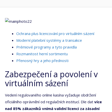
Ochrana plus licencování pro virtuálním sázení
Moderní platební systémy a transakce
Prémiové programy a tyto pravidla
Rozmanitost herní sortimentu
Přenosný hry a jeho přednosti
Zabezpečení a povolení v
virtuálním sázení
Vedení regulovaného online kasína vyžaduje obdržení
oficiálního oprávnění od regulačních institucí. Dle dat
více
nad 85% zákazníků vnímá validní licenci za zásadní