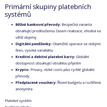
Primární skupiny platebních
systémů
Běžné bankovní převody:
Bezpečná varianta
obsahující prodlouženou časem realizace, vhodná na
větší objemy
Digitální peněženky:
Okamžité operace se nízkými
fees, vysoká variabilita
Kreditní a debitní platební karty:
Globální
dostupnost obsahující obsáhlou přijetím
Krypto:
Privacy, nízké costs plus rychlé globální
převody
Předplacené vouchery:
Řízení budgetu a rozšířená
anonymita
Platební systém