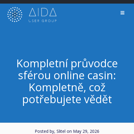
Skip
to
content
Kompletní průvodce
sférou online casin:
Kompletně, což
potřebujete vědět
Posted by, Slitel
on May 29, 2026