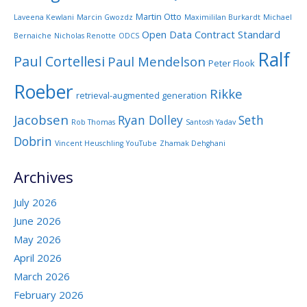
Martin Otto
Laveena Kewlani
Marcin Gwozdz
Maximililan Burkardt
Michael
Open Data Contract Standard
Bernaiche
Nicholas Renotte
ODCS
Ralf
Paul Cortellesi
Paul Mendelson
Peter Flook
Roeber
Rikke
retrieval-augmented generation
Jacobsen
Ryan Dolley
Seth
Rob Thomas
Santosh Yadav
Dobrin
Vincent Heuschling
YouTube
Zhamak Dehghani
Archives
July 2026
June 2026
May 2026
April 2026
March 2026
February 2026