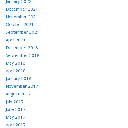
January 2022
December 2021
November 2021
October 2021
September 2021
April 2021
December 2018
September 2018
May 2018
April 2018
January 2018
November 2017
August 2017
July 2017
June 2017
May 2017
April 2017