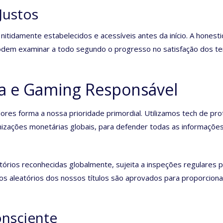
Justos
nitidamente estabelecidos e acessíveis antes da início. A honest
s podem examinar a todo segundo o progresso no satisfação dos t
a e Gaming Responsável
ores forma a nossa prioridade primordial. Utilizamos tech de pr
nizações monetárias globais, para defender todas as informaçõe
órios reconhecidas globalmente, sujeita a inspeções regulares 
 aleatórios dos nossos títulos são aprovados para proporcionar
nsciente