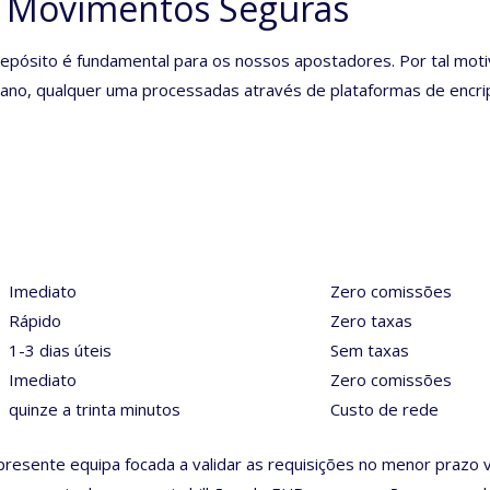
e Movimentos Seguras
pósito é fundamental para os nossos apostadores. Por tal moti
tano, qualquer uma processadas através de plataformas de encri
Imediato
Zero comissões
Rápido
Zero taxas
1-3 dias úteis
Sem taxas
Imediato
Zero comissões
quinze a trinta minutos
Custo de rede
resente equipa focada a validar as requisições no menor prazo v