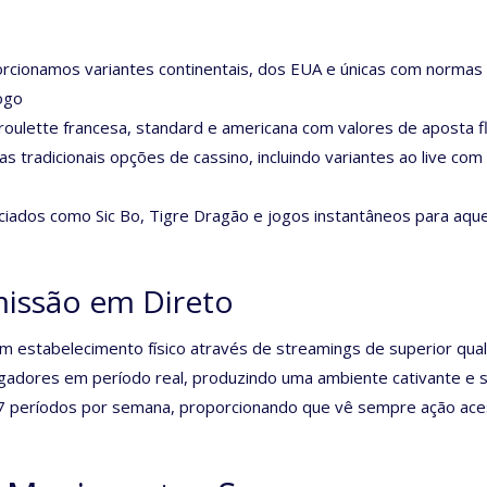
rcionamos variantes continentais, dos EUA e únicas com normas
ogo
roulette francesa, standard e americana com valores de aposta fl
s tradicionais opções de cassino, incluindo variantes ao live com
ciados como Sic Bo, Tigre Dragão e jogos instantâneos para aqu
missão em Direto
um estabelecimento físico através de streamings de superior qual
gadores em período real, produzindo uma ambiente cativante e so
, 7 períodos por semana, proporcionando que vê sempre ação ace