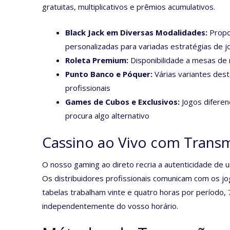
gratuitas, multiplicativos e prêmios acumulativos.
Black Jack em Diversas Modalidades:
Propo
personalizadas para variadas estratégias de j
Roleta Premium:
Disponibilidade a mesas de 
Punto Banco e Póquer:
Várias variantes desta
profissionais
Games de Cubos e Exclusivos:
Jogos diferen
procura algo alternativo
Cassino ao Vivo com Trans
O nosso gaming ao direto recria a autenticidade de 
Os distribuidores profissionais comunicam com os jo
tabelas trabalham vinte e quatro horas por período
independentemente do vosso horário.