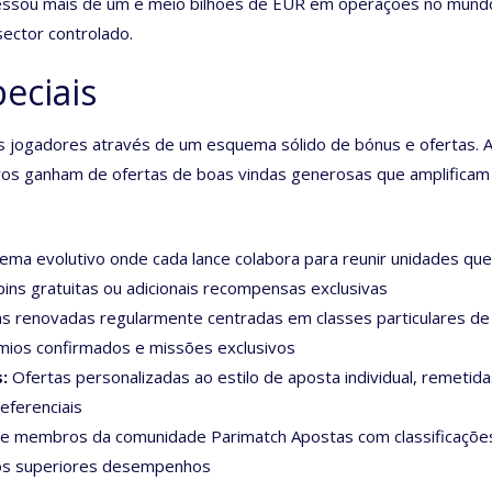
rocessou mais de um e meio bilhões de EUR em operações no mun
ector controlado.
eciais
s jogadores através de um esquema sólido de bónus e ofertas. A 
os ganham de ofertas de boas vindas generosas que amplificam
ma evolutivo onde cada lance colabora para reunir unidades qu
ns gratuitas ou adicionais recompensas exclusivas
vas renovadas regularmente centradas em classes particulares de
ios confirmados e missões exclusivos
:
Ofertas personalizadas ao estilo de aposta individual, remetida
eferenciais
re membros da comunidade Parimatch Apostas com classificaçõe
los superiores desempenhos