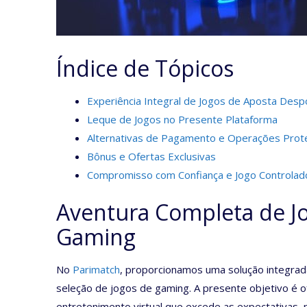
Índice de Tópicos
Experiência Integral de Jogos de Aposta Despo
Leque de Jogos no Presente Plataforma
Alternativas de Pagamento e Operações Prot
Bônus e Ofertas Exclusivas
Compromisso com Confiança e Jogo Controlad
Aventura Completa de Jo
Gaming
No
Parimatch
, proporcionamos uma solução integrad
seleção de jogos de gaming. A presente objetivo é
entretenimento virtual que excede as expectativas,