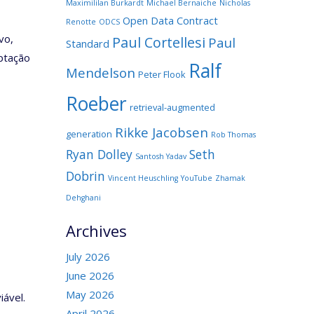
Maximililan Burkardt
Michael Bernaiche
Nicholas
Open Data Contract
Renotte
ODCS
vo,
Paul Cortellesi
Paul
Standard
ptação
Ralf
Mendelson
Peter Flook
Roeber
retrieval-augmented
Rikke Jacobsen
generation
Rob Thomas
Ryan Dolley
Seth
Santosh Yadav
Dobrin
Vincent Heuschling
YouTube
Zhamak
Dehghani
Archives
July 2026
June 2026
May 2026
iável.
April 2026