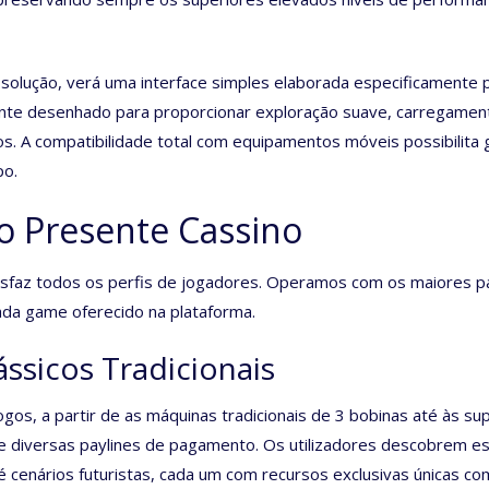
lução, verá uma interface simples elaborada especificamente 
nte desenhado para proporcionar exploração suave, carregamen
os. A compatibilidade total com equipamentos móveis possibilita 
po.
o Presente Cassino
isfaz todos os perfis de jogadores. Operamos com os maiores p
cada game oferecido na plataforma.
ássicos Tradicionais
ogos, a partir de as máquinas tradicionais de 3 bobinas até às su
 e diversas paylines de pagamento. Os utilizadores descobrem es
cenários futuristas, cada um com recursos exclusivas únicas co