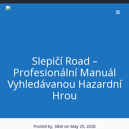
Skip
to
content
Slepičí Road –
Profesionální Manuál
Vyhledávanou Hazardní
Hrou
Posted by, Slitel
on May 29, 2026