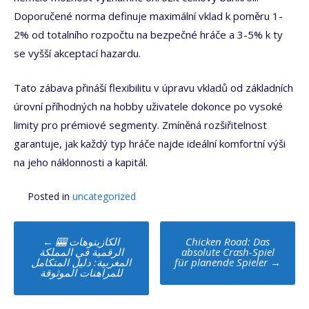
Doporučené norma definuje maximální vklad k poměru 1-
2% od totalního rozpočtu na bezpečné hráče a 3-5% k ty
se vyšší akceptací hazardu.
Tato zábava přináší flexibilitu v úpravu vkladů od základních
úrovní příhodných na hobby uživatele dokonce po vysoké
limity pro prémiové segmenty. Zmíněná rozšiřitelnost
garantuje, jak každý typ hráče najde ideální komfortní výši
na jeho náklonnosti a kapitál.
Posted in
uncategorized
Post
←
🎰 الكازينوهات
Chicken Road: Das
navigation
الرقمية في المملكة
absolute Crash-Spiel
المغربية: دليل المتكامل
für planende Spieler
→
للمراهنات الموثوقة