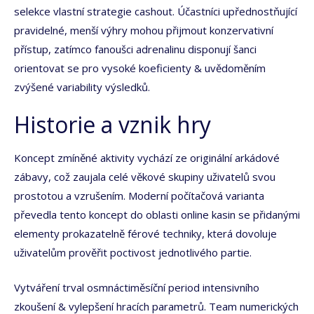
selekce vlastní strategie cashout. Účastníci upřednostňující
pravidelné, menší výhry mohou přijmout konzervativní
přístup, zatímco fanoušci adrenalinu disponují šanci
orientovat se pro vysoké koeficienty & uvědoměním
zvýšené variability výsledků.
Historie a vznik hry
Koncept zmíněné aktivity vychází ze originální arkádové
zábavy, což zaujala celé věkové skupiny uživatelů svou
prostotou a vzrušením. Moderní počítačová varianta
převedla tento koncept do oblasti online kasin se přidanými
elementy prokazatelně férové techniky, která dovoluje
uživatelům prověřit poctivost jednotlivého partie.
Vytváření trval osmnáctiměsíční period intensivního
zkoušení & vylepšení hracích parametrů. Team numerických