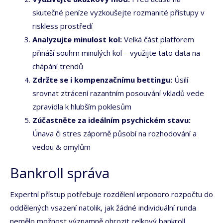
skutečné peníze vyzkoušejte rozmanité přístupy v
riskless prostředí
Analyzujte minulost kol:
Velká část platforem
přináší souhrn minulých kol – využijte tato data na
chápání trendů
Zdržte se i kompenzačnímu bettingu:
Úsilí
srovnat ztrácení razantním posouvání vkladů vede
zpravidla k hlubším poklesům
Zúčastněte za ideálním psychickém stavu:
Únava či stres záporně působí na rozhodování a
vedou & omylům
Bankroll správa
Expertní přístup potřebuje rozdělení игрового rozpočtu do
oddělených vsazení natolik, jak žádné individuální runda
nemělo možnost významně ohrozit celkový bankroll.