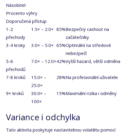
Násobitel
Procento výhry
Doporučená přístup
1-2
1.5× – 2.0×
85%
Bezpečný cashout na
přechody
začátečníky
3-4 kroky
3.0× – 5.0×
65%
Optimální na středové
nebezpečí
5-6
7.0× – 12.0×
42%
Vyšší hazard, větší odměna
přechodů
7-8 kroků
15.0× –
28%
Na profesionální uživatele
25.0×
9+ kroků
30.0× –
15%
Maximální rizika i odměny
100×
Variance i odchylka
Tato aktivita poskytuje nastavitelnou volatilitu pomocí