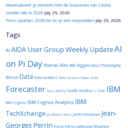
Maximaliseer je winsten met de bonussen van Casino
zonder idin in 2026
July 29, 2026
Pinco oyunları: 2026’nın en iyi slot seçenekleri
July 29, 2026
Tags
AI
AIDA User Group Weekly Update
AI
on Pi Day
Atanas Iliev
Bill Higgins
Christophe
Bitol
Data
Bisson
Data analytics
Data Contract
Fawaz Ghali
Forecaster
IBM
Health
Heather L. Cole
Gary Lafferty
IBM
IBM Cognos Analytics
IBM Cognos
Jean-
TechXchange
Jarkko Moilanen
Jan-Willem Steur
Georges Perrin
Karen Kilroy
Lalitkumar Bhamare