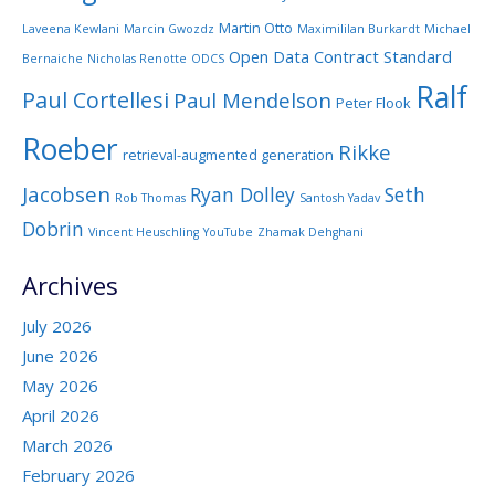
Martin Otto
Laveena Kewlani
Marcin Gwozdz
Maximililan Burkardt
Michael
Open Data Contract Standard
Bernaiche
Nicholas Renotte
ODCS
Ralf
Paul Cortellesi
Paul Mendelson
Peter Flook
Roeber
Rikke
retrieval-augmented generation
Jacobsen
Ryan Dolley
Seth
Rob Thomas
Santosh Yadav
Dobrin
Vincent Heuschling
YouTube
Zhamak Dehghani
Archives
July 2026
June 2026
May 2026
April 2026
March 2026
February 2026