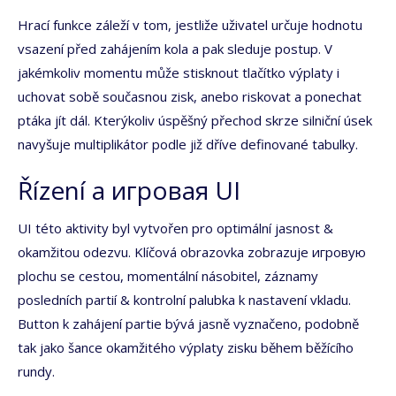
Hrací funkce záleží v tom, jestliže uživatel určuje hodnotu
vsazení před zahájením kola a pak sleduje postup. V
jakémkoliv momentu může stisknout tlačítko výplaty i
uchovat sobě současnou zisk, anebo riskovat a ponechat
ptáka jít dál. Kterýkoliv úspěšný přechod skrze silniční úsek
navyšuje multiplikátor podle již dříve definované tabulky.
Řízení a игровая UI
UI této aktivity byl vytvořen pro optimální jasnost &
okamžitou odezvu. Klíčová obrazovka zobrazuje игровую
plochu se cestou, momentální násobitel, záznamy
posledních partií & kontrolní palubka k nastavení vkladu.
Button k zahájení partie bývá jasně vyznačeno, podobně
tak jako šance okamžitého výplaty zisku během běžícího
rundy.