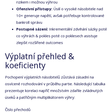
rizikem i možnou výhrou
Ofenzivní přístupy:
Úsilí o vysoké násobitele nad
10× generuje napětí, avšak potřebuje kontrolované
bankroll správu
Postupné sázení:
Inkrementální zdvihání sázky poté
co výhrách & pokles poté co poklesech asistuje
zlepšit rozšířené outcomes
Výplatní přehled &
koeficienty
Pochopení výplatních násobitelů zůstává zásadní na
osvícené rozhodování v průběhu partie. Následující tabulka
prezentuje korelaci napříč množstvím zdařile zvládnutých
úseků a patřičným multiplikátorem výhry:
Číslo přechodů