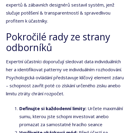
expertů & zábavních designérů sestavil systém, jenž
slučuje potěšení & transparentností & spravedlivou
profitem k účastníky.
Pokročilé rady ze strany
odborníků
Expertní účastníci doporučují sledovat data individuálních
her a identifikovat patterny ve individuálním rozhodování.
Psychologická ovládání představuje klíčový element zdaru
– schopnost zavřít poté co získání určeného zisku anebo
limitu ztráty chrání rozpočet.
Definujte si každodenní limity:
Určete maximální
sumu, kterou jste schopni investovat anebo
promazat za samostatné hracího seance
Využívejte ukázkový mód:
Před účastí na