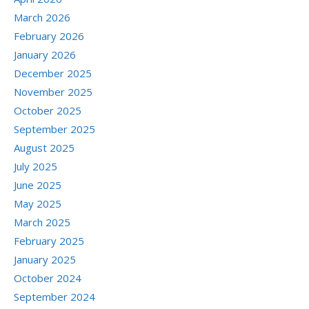
March 2026
February 2026
January 2026
December 2025
November 2025
October 2025
September 2025
August 2025
July 2025
June 2025
May 2025
March 2025
February 2025
January 2025
October 2024
September 2024