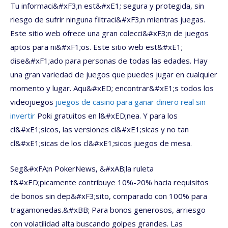
Tu informaci&#xF3;n est&#xE1; segura y protegida, sin
riesgo de sufrir ninguna filtraci&#xF3;n mientras juegas.
Este sitio web ofrece una gran colecci&#xF3;n de juegos
aptos para ni&#xF1;os. Este sitio web est&#xE1;
dise&#xF1;ado para personas de todas las edades. Hay
una gran variedad de juegos que puedes jugar en cualquier
momento y lugar. Aqu&#xED; encontrar&#xE1;s todos los
videojuegos
juegos de casino para ganar dinero real sin
invertir
Poki gratuitos en l&#xED;nea. Y para los
cl&#xE1;sicos, las versiones cl&#xE1;sicas y no tan
cl&#xE1;sicas de los cl&#xE1;sicos juegos de mesa.
Seg&#xFA;n PokerNews, &#xAB;la ruleta
t&#xED;picamente contribuye 10%-20% hacia requisitos
de bonos sin dep&#xF3;sito, comparado con 100% para
tragamonedas.&#xBB; Para bonos generosos, arriesgo
con volatilidad alta buscando golpes grandes. Las