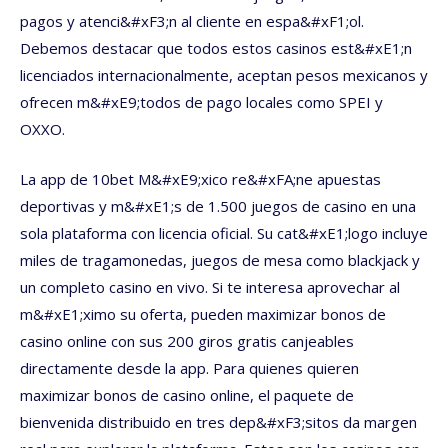
pagos y atenci&#xF3;n al cliente en espa&#xF1;ol.
Debemos destacar que todos estos casinos est&#xE1;n
licenciados internacionalmente, aceptan pesos mexicanos y
ofrecen m&#xE9;todos de pago locales como SPEI y
OXXO.
La app de 10bet M&#xE9;xico re&#xFA;ne apuestas
deportivas y m&#xE1;s de 1.500 juegos de casino en una
sola plataforma con licencia oficial. Su cat&#xE1;logo incluye
miles de tragamonedas, juegos de mesa como blackjack y
un completo casino en vivo. Si te interesa aprovechar al
m&#xE1;ximo su oferta, pueden maximizar bonos de
casino online con sus 200 giros gratis canjeables
directamente desde la app. Para quienes quieren
maximizar bonos de casino online, el paquete de
bienvenida distribuido en tres dep&#xF3;sitos da margen