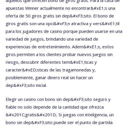
aquellos que ofrecen bono de giros gratis. Para la casa de
apuestas Winner actualmente no encontrar&#xE1;s una
oferta de 50 giros gratis sin dep&#xF3;sito. El bono de
giros gratis son una opci&#xF3;n atractiva y vers&#xE1;til
para los jugadores de casino porque pueden usarse en una
variedad de juegos, brindando una variedad de
experiencias de entretenimiento. Adem&#xE1;s, estos
giros permiten a los clientes probar nuevos juegos sin
riesgo, descubrir diferentes tem&#xE1;ticas y
caracter&#xED;sticas de las tragamonedas y,
posiblemente, ganar dinero real sin hacer un
dep&#xF3;sito inicial.
Elegir un casino con bono sin dep&#xF3;sito seguro y
fiable no solo depende de la cantidad que ofrezca
&#x201C;gratis&#x201D;. Si juegas con inteligencia, un
bono sin dep&#xF3;sito puede ser el punto de partida