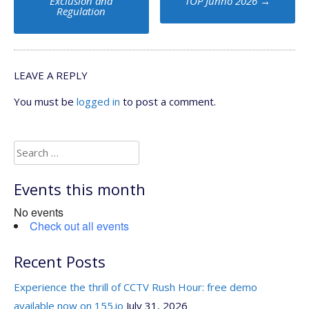
navigation
Exclusion and
TOP Junho 2026
→
Regulation
LEAVE A REPLY
You must be
logged in
to post a comment.
Search
for:
Events this month
No events
Check out all events
Recent Posts
Experience the thrill of CCTV Rush Hour: free demo
available now on 155.io
July 31, 2026