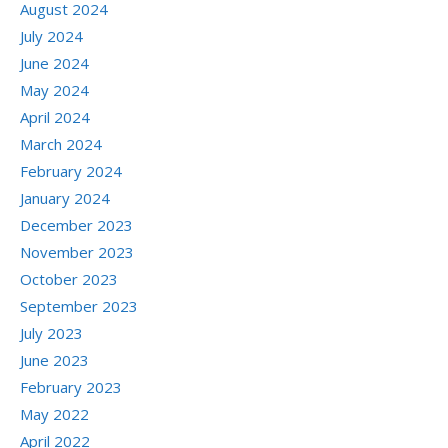
August 2024
July 2024
June 2024
May 2024
April 2024
March 2024
February 2024
January 2024
December 2023
November 2023
October 2023
September 2023
July 2023
June 2023
February 2023
May 2022
April 2022