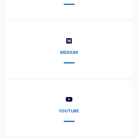
MEDIUM
YOUTUBE