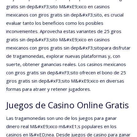
gratis sin dep&#xF3;sito M&#xE9;xico en casinos
mexicanos con giros gratis sin dep&#xF3;sito, es crucial
evaluar tanto los beneficios como los posibles
inconvenientes. Aprovecha estas variantes de 25 giros
gratis sin dep&#xF3;sito M&#xE9;xico en casinos
mexicanos con giros gratis sin dep&#xF3;sitopara disfrutar
de tragamonedas, explorar nuevas plataformas y, con
suerte, obtener ganancias reales. Los casinos mexicanos
con giros gratis sin dep&#xF3;sito ofrecen el bono de 25
giros gratis sin dep&#xF3;sito M&#xE9;xico en diversas
formas para atraer y retener jugadores.
Juegos de Casino Online Gratis
Las tragamonedas son uno de los juegos para ganar
dinero real M&#xE9;xico m&#xE1;s populares en los
casinos en l&#xED;nea. Desde juegos de casino para ganar