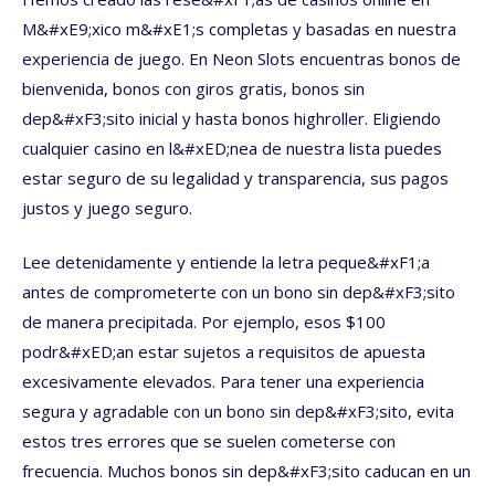
M&#xE9;xico m&#xE1;s completas y basadas en nuestra
experiencia de juego. En Neon Slots encuentras bonos de
bienvenida, bonos con giros gratis, bonos sin
dep&#xF3;sito inicial y hasta bonos highroller. Eligiendo
cualquier casino en l&#xED;nea de nuestra lista puedes
estar seguro de su legalidad y transparencia, sus pagos
justos y juego seguro.
Lee detenidamente y entiende la letra peque&#xF1;a
antes de comprometerte con un bono sin dep&#xF3;sito
de manera precipitada. Por ejemplo, esos $100
podr&#xED;an estar sujetos a requisitos de apuesta
excesivamente elevados. Para tener una experiencia
segura y agradable con un bono sin dep&#xF3;sito, evita
estos tres errores que se suelen cometerse con
frecuencia. Muchos bonos sin dep&#xF3;sito caducan en un