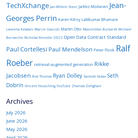
Jean-
TechXchange
Jarkko Moilanen
Jan-Willem Steur
Georges Perrin
Karen Kilroy
Lalitkumar Bhamare
Martin Otto
Laveena Kewlani
Marcin Gwozdz
Maximililan Burkardt
Michael
Open Data Contract Standard
Bernaiche
Nicholas Renotte
ODCS
Ralf
Paul Cortellesi
Paul Mendelson
Peter Flook
Roeber
Rikke
retrieval-augmented generation
Jacobsen
Ryan Dolley
Seth
Rob Thomas
Santosh Yadav
Dobrin
Vincent Heuschling
YouTube
Zhamak Dehghani
Archives
July 2026
June 2026
May 2026
April 2026