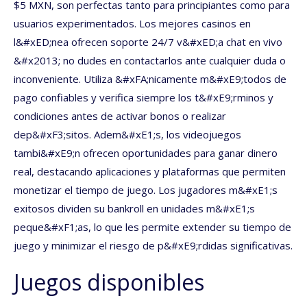
$5 MXN, son perfectas tanto para principiantes como para
usuarios experimentados. Los mejores casinos en
l&#xED;nea ofrecen soporte 24/7 v&#xED;a chat en vivo
&#x2013; no dudes en contactarlos ante cualquier duda o
inconveniente. Utiliza &#xFA;nicamente m&#xE9;todos de
pago confiables y verifica siempre los t&#xE9;rminos y
condiciones antes de activar bonos o realizar
dep&#xF3;sitos. Adem&#xE1;s, los videojuegos
tambi&#xE9;n ofrecen oportunidades para ganar dinero
real, destacando aplicaciones y plataformas que permiten
monetizar el tiempo de juego. Los jugadores m&#xE1;s
exitosos dividen su bankroll en unidades m&#xE1;s
peque&#xF1;as, lo que les permite extender su tiempo de
juego y minimizar el riesgo de p&#xE9;rdidas significativas.
Juegos disponibles