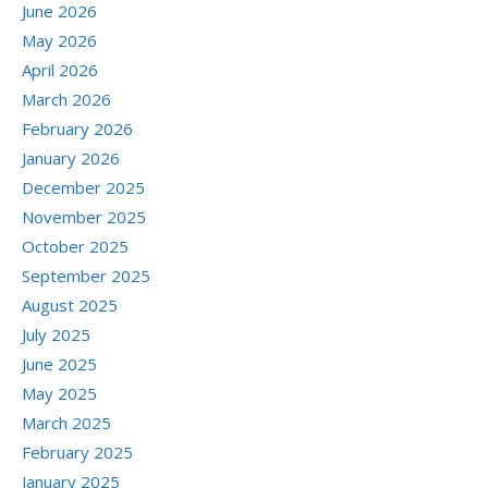
June 2026
May 2026
April 2026
March 2026
February 2026
January 2026
December 2025
November 2025
October 2025
September 2025
August 2025
July 2025
June 2025
May 2025
March 2025
February 2025
January 2025