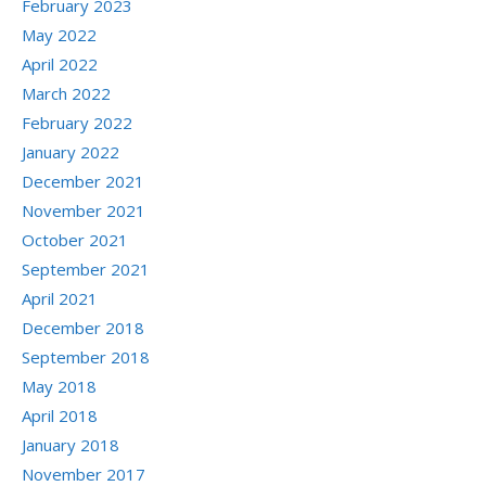
February 2023
May 2022
April 2022
March 2022
February 2022
January 2022
December 2021
November 2021
October 2021
September 2021
April 2021
December 2018
September 2018
May 2018
April 2018
January 2018
November 2017