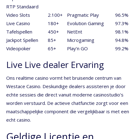
RTP Standaard
Video Slots
2.100+
Pragmatic Play
96.5%
Live Casino
180+
Evolution Gaming
97.3%
Tafelspellen
450+
NetEnt
98.1%
Jackpot Spellen
85+
Microgaming
94.8%
Videopoker
65+
Play’n GO
99.2%
Live Live dealer Ervaring
Ons realtime casino vormt het bruisende centrum van
Westace Casino. Deskundige dealers assisteren je door
echte sessies die direct vanuit moderne casinostudio’s
worden verstuurd. De actieve chatfunctie zorgt voor een
maatschappelijke component die vergelijkbaar is met een
echt casino.
Geldige Licentie en