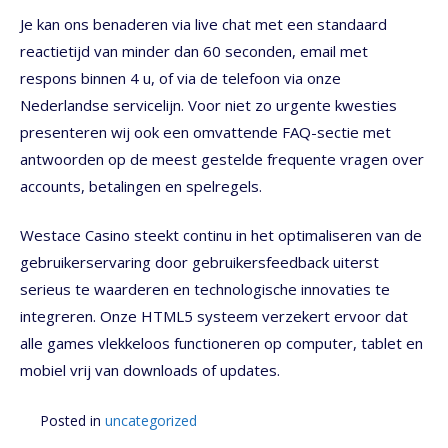
Je kan ons benaderen via live chat met een standaard
reactietijd van minder dan 60 seconden, email met
respons binnen 4 u, of via de telefoon via onze
Nederlandse servicelijn. Voor niet zo urgente kwesties
presenteren wij ook een omvattende FAQ-sectie met
antwoorden op de meest gestelde frequente vragen over
accounts, betalingen en spelregels.
Westace Casino steekt continu in het optimaliseren van de
gebruikerservaring door gebruikersfeedback uiterst
serieus te waarderen en technologische innovaties te
integreren. Onze HTML5 systeem verzekert ervoor dat
alle games vlekkeloos functioneren op computer, tablet en
mobiel vrij van downloads of updates.
Posted in
uncategorized