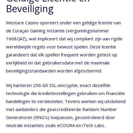
Beveiliging
Westace Casino opereert onder een geldige licentie van
de Curaçao Gaming Instantie (vergunningsnummer
1668/JAZ), wat impliceert dat wij compliant zijn aan rigide
wereldwijde regels voor bewust spelen. Deze licentie
garandeert dat elk spellen frequent worden getest op
eerlijkheid en dat gebruikersdata met de maximale
beveiligingsstandaarden worden afgescbermd.
Wij hanteren 256-bit SSL-encryptie, exact dezelfde
technologie die kredietinstellingen gebruiken om financiële
handelingen te versleutelen. Tevens werken wij uitsluitend
met aanbieders die geaccrediteerde Random Number
Generatoren (RNG’s) toepassen, gecontroleerd door
neutrale instanties zoals eCOGRA en iTech Labs.