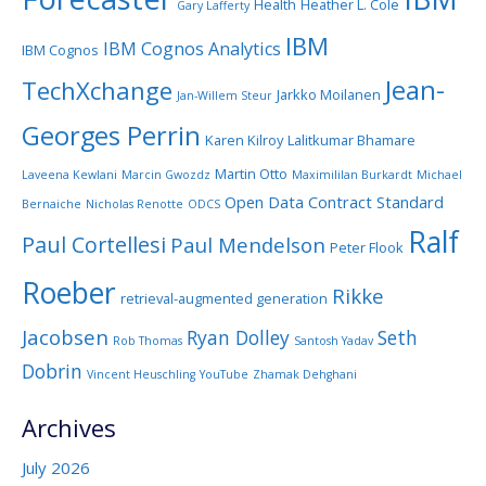
Health
Heather L. Cole
Gary Lafferty
IBM
IBM Cognos Analytics
IBM Cognos
Jean-
TechXchange
Jarkko Moilanen
Jan-Willem Steur
Georges Perrin
Karen Kilroy
Lalitkumar Bhamare
Martin Otto
Laveena Kewlani
Marcin Gwozdz
Maximililan Burkardt
Michael
Open Data Contract Standard
Bernaiche
Nicholas Renotte
ODCS
Ralf
Paul Cortellesi
Paul Mendelson
Peter Flook
Roeber
Rikke
retrieval-augmented generation
Jacobsen
Ryan Dolley
Seth
Rob Thomas
Santosh Yadav
Dobrin
Vincent Heuschling
YouTube
Zhamak Dehghani
Archives
July 2026