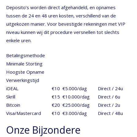
Deposito’s worden direct afgehandeld, en opnames
tussen de 24 en 48 uren kosten, verschillend van de
uitgekozen manier. Voor bevestigde rekeningen met VIP
niveau kunnen wij dit procedure versnellen tot slechts
enkele uren.
Betalingsmethode
Minimale Storting
Hoogste Opname
Verwerkingstijd
iDEAL
€10
€5.000/dag
Direct / 24u
Skrill
€15
€10.000/dag
Direct / 6u
Bitcoin
€20
€25.000/dag
Direct / 2u
Visa/Mastercard
€10
€3.000/dag
Direct / 48u
Onze Bijzondere