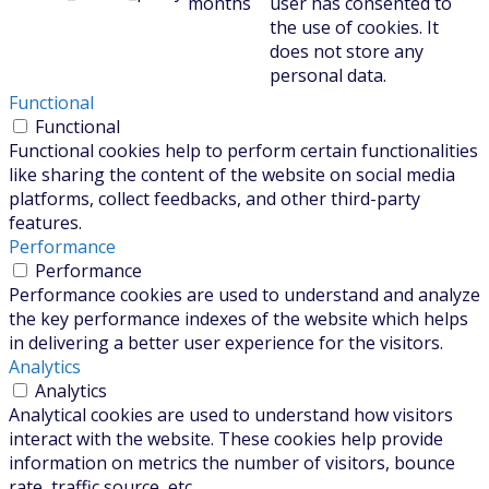
months
user has consented to
the use of cookies. It
does not store any
personal data.
Functional
Functional
Functional cookies help to perform certain functionalities
like sharing the content of the website on social media
platforms, collect feedbacks, and other third-party
features.
Performance
Performance
Performance cookies are used to understand and analyze
the key performance indexes of the website which helps
in delivering a better user experience for the visitors.
Analytics
Analytics
Analytical cookies are used to understand how visitors
interact with the website. These cookies help provide
information on metrics the number of visitors, bounce
rate, traffic source, etc.