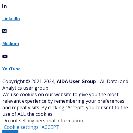
LinkedIn
Medium
YouTube
Copyright © 2021-2024,
AIDA User Group
- AI, Data, and
Analytics user group
We use cookies on our website to give you the most
relevant experience by remembering your preferences
and repeat visits. By clicking “Accept”, you consent to the
use of ALL the cookies.
Do not sell my personal information
.
Cookie settings
ACCEPT