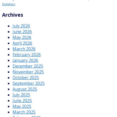
Dehghani
Archives
July 2026
June 2026
May 2026
April 2026
March 2026
February 2026
January 2026
December 2025
November 2025
October 2025
September 2025
August 2025
July 2025
June 2025
May 2025
March 2025