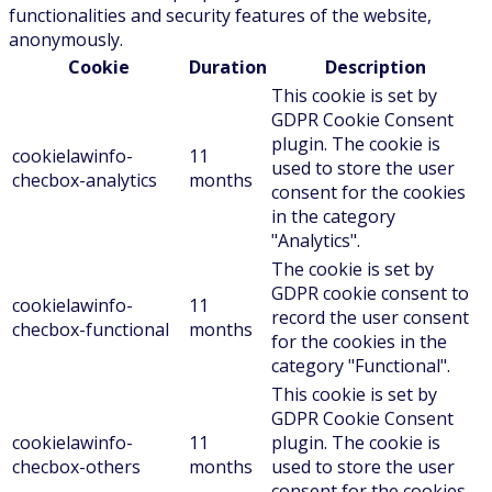
functionalities and security features of the website,
anonymously.
Cookie
Duration
Description
This cookie is set by
GDPR Cookie Consent
plugin. The cookie is
cookielawinfo-
11
used to store the user
checbox-analytics
months
consent for the cookies
in the category
"Analytics".
The cookie is set by
GDPR cookie consent to
cookielawinfo-
11
record the user consent
checbox-functional
months
for the cookies in the
category "Functional".
This cookie is set by
GDPR Cookie Consent
cookielawinfo-
11
plugin. The cookie is
checbox-others
months
used to store the user
consent for the cookies