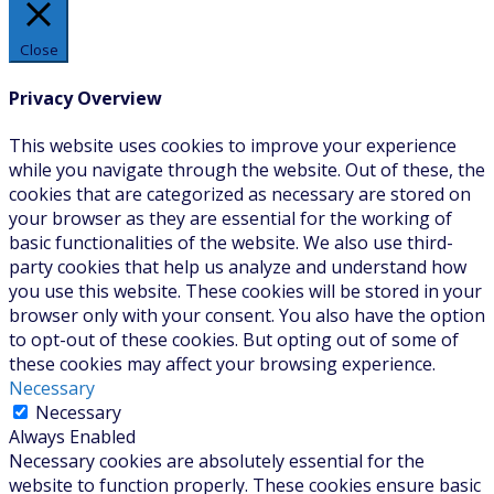
Close
Privacy Overview
This website uses cookies to improve your experience
while you navigate through the website. Out of these, the
cookies that are categorized as necessary are stored on
your browser as they are essential for the working of
basic functionalities of the website. We also use third-
party cookies that help us analyze and understand how
you use this website. These cookies will be stored in your
browser only with your consent. You also have the option
to opt-out of these cookies. But opting out of some of
these cookies may affect your browsing experience.
Necessary
Necessary
Always Enabled
Necessary cookies are absolutely essential for the
website to function properly. These cookies ensure basic