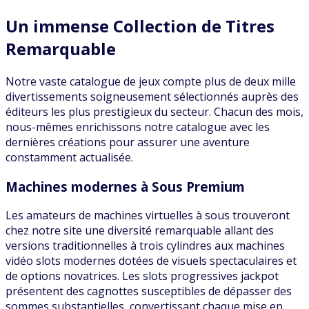
Un immense Collection de Titres
Remarquable
Notre vaste catalogue de jeux compte plus de deux mille
divertissements soigneusement sélectionnés auprès des
éditeurs les plus prestigieux du secteur. Chacun des mois,
nous-mêmes enrichissons notre catalogue avec les
dernières créations pour assurer une aventure
constamment actualisée.
Machines modernes à Sous Premium
Les amateurs de machines virtuelles à sous trouveront
chez notre site une diversité remarquable allant des
versions traditionnelles à trois cylindres aux machines
vidéo slots modernes dotées de visuels spectaculaires et
de options novatrices. Les slots progressives jackpot
présentent des cagnottes susceptibles de dépasser des
sommes substantielles, convertissant chaque mise en