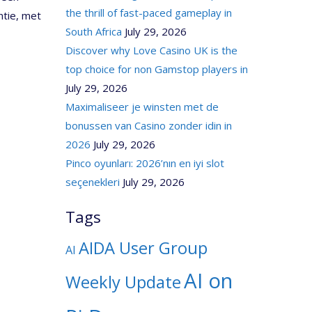
the thrill of fast-paced gameplay in
ntie, met
South Africa
July 29, 2026
Discover why Love Casino UK is the
top choice for non Gamstop players in
July 29, 2026
Maximaliseer je winsten met de
bonussen van Casino zonder idin in
2026
July 29, 2026
Pinco oyunları: 2026’nın en iyi slot
seçenekleri
July 29, 2026
Tags
AIDA User Group
AI
AI on
Weekly Update