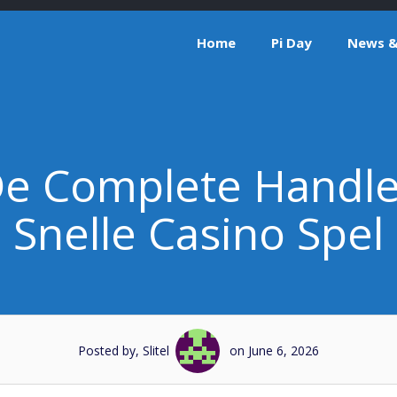
Home
Pi Day
News & 
e Complete Handle
Snelle Casino Spel
Posted by, Slitel
on June 6, 2026