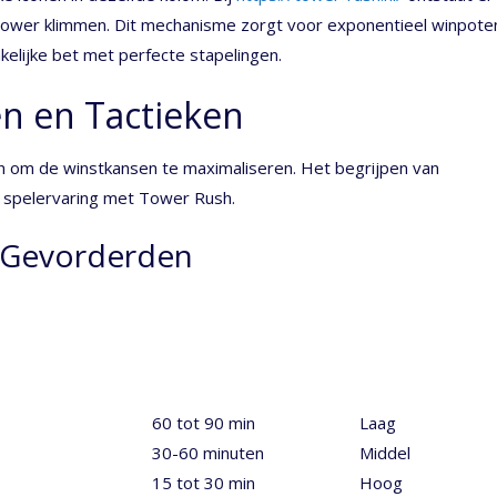
 tower klimmen. Dit mechanisme zorgt voor exponentieel winpote
elijke bet met perfecte stapelingen.
n en Tactieken
n om de winstkansen te maximaliseren. Het begrijpen van
le spelervaring met Tower Rush.
 Gevorderden
60 tot 90 min
Laag
30-60 minuten
Middel
15 tot 30 min
Hoog