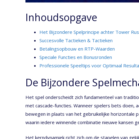
Inhoudsopgave
Het Bijzondere Spelprincipe achter Tower Ru
Succesvolle Tactieken & Tactieken
Betalingsopbouw en RTP-Waarden
Speciale Functies en Bonusronden
Professionele Speeltips voor Optimaal Result
De Bijzondere Spelmech
Het spel onderscheidt zich fundamenteel van tradit
met cascade-functies. Wanneer spelers bets doen, 
bewegen in plaats van het gebruikelijke horizontal
waarin iedere winnende combinatie nieuwe kansen g
Het kerndynamiek richt zich om de stapelen van gelijk