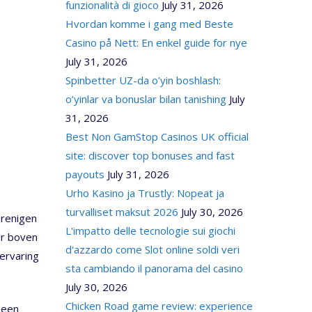
funzionalità di gioco
July 31, 2026
Hvordan komme i gang med Beste
Casino på Nett: En enkel guide for nye
July 31, 2026
Spinbetter UZ-da o’yin boshlash:
o’yinlar va bonuslar bilan tanishing
July
31, 2026
Best Non GamStop Casinos UK official
site: discover top bonuses and fast
payouts
July 31, 2026
Urho Kasino ja Trustly: Nopeat ja
turvalliset maksut 2026
July 30, 2026
renigen
L'impatto delle tecnologie sui giochi
ar boven
d'azzardo come Slot online soldi veri
ervaring
sta cambiando il panorama del casino
July 30, 2026
Chicken Road game review: experience
 een