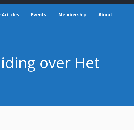
Articles
Events
Membership
About
iding over Het