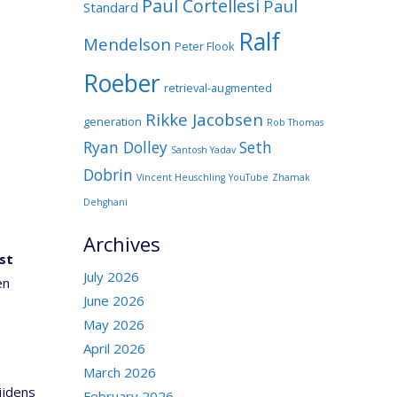
Paul Cortellesi
Paul
Standard
Ralf
Mendelson
Peter Flook
Roeber
retrieval-augmented
Rikke Jacobsen
generation
Rob Thomas
Ryan Dolley
Seth
Santosh Yadav
Dobrin
Vincent Heuschling
YouTube
Zhamak
Dehghani
Archives
st
July 2026
en
June 2026
May 2026
April 2026
March 2026
ijdens
February 2026