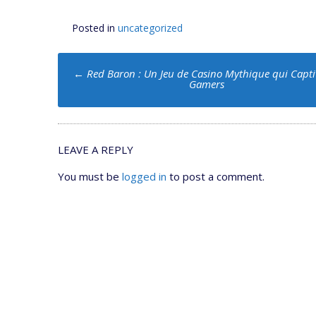
Posted in
uncategorized
Post
←
Red Baron : Un Jeu de Casino Mythique qui Captiv
navigation
Gamers
LEAVE A REPLY
You must be
logged in
to post a comment.