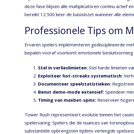
deze fase blijven alle multiplicatoren continu actief
bereikt 12.500 keer de basisinzet wanneer alle eleme
Professionele Tips om M
Ervaren spelers implementeren gedisciplineerde met
bepalen vooraf voorkomt emotionele besluitvorming 
Stel in verlieslimieten:
Stel harde limieten v
Exploiteer hot-streaks systematisch:
Verho
Documenteer speelstatistieken:
Registreer
Benut demo-mode extensief:
Spendeer minim
Timing van maxbet-spins:
Reserveer hogere
Tower Rush representeert evolutie binnen het casin
spelervaring. Spelers die de nuances van torenopbou
substantiële opbrengsten tijdens verlengde spelsess