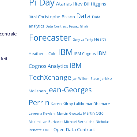
Pi Day
Atanas Iliev
Bill Higgins
Data
Christophe Bisson
Bitol
Data
analytics
Data Contract
Fawaz Ghali
centrale
Forecaster
Health
Gary Lafferty
IBM
IBM
Heather L. Cole
IBM Cognos
feit
IBM
Cognos Analytics
TechXchange
Jarkko
Jan-Willem Steur
Jean-Georges
Moilanen
Perrin
Karen Kilroy
Lalitkumar Bhamare
Martin Otto
Laveena Kewlani
Marcin Gwozdz
Maximililan Burkardt
Michael Bernaiche
Nicholas
Open Data Contract
Renotte
ODCS