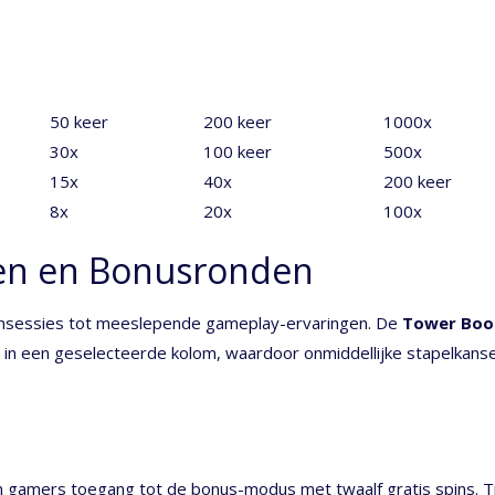
50 keer
200 keer
1000x
30x
100 keer
500x
15x
40x
200 keer
8x
20x
100x
pen en Bonusronden
pinsessies tot meeslepende gameplay-ervaringen. De
Tower Boo
n in een geselecteerde kolom, waardoor onmiddellijke stapelkans
n gamers toegang tot de bonus-modus met twaalf gratis spins. T