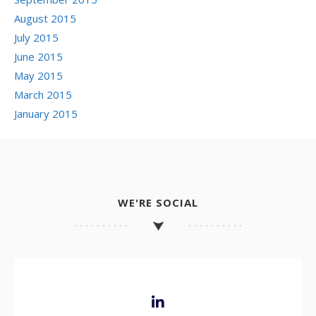
August 2015
July 2015
June 2015
May 2015
March 2015
January 2015
WE'RE SOCIAL