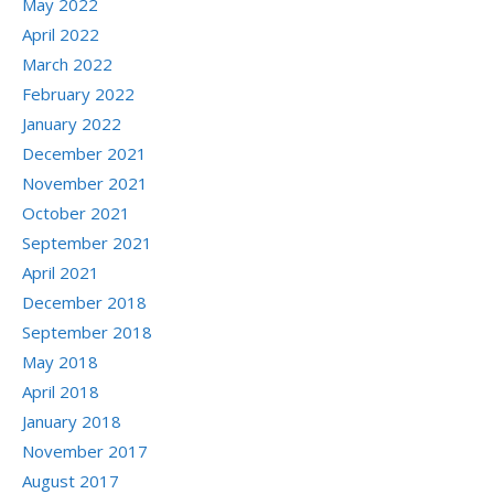
May 2022
April 2022
March 2022
February 2022
January 2022
December 2021
November 2021
October 2021
September 2021
April 2021
December 2018
September 2018
May 2018
April 2018
January 2018
November 2017
August 2017