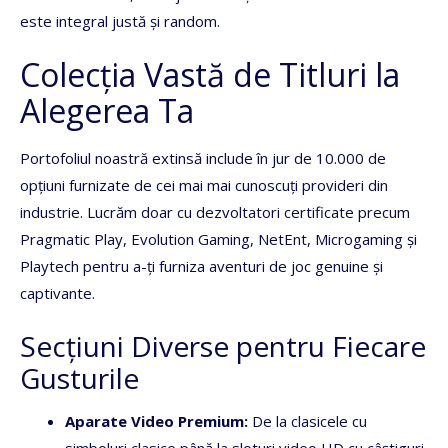
este integral justă și random.
Colecția Vastă de Titluri la
Alegerea Ta
Portofoliul noastră extinsă include în jur de 10.000 de
opțiuni furnizate de cei mai mai cunoscuți provideri din
industrie. Lucrăm doar cu dezvoltatori certificate precum
Pragmatic Play, Evolution Gaming, NetEnt, Microgaming și
Playtech pentru a-ți furniza aventuri de joc genuine și
captivante.
Secțiuni Diverse pentru Fiecare
Gusturile
Aparate Video Premium:
De la clasicele cu
simboluri clasice până la sloturi video HD cu câștiguri