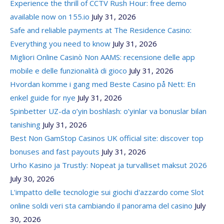
Experience the thrill of CCTV Rush Hour: free demo
available now on 155.io
July 31, 2026
Safe and reliable payments at The Residence Casino:
Everything you need to know
July 31, 2026
Migliori Online Casinò Non AAMS: recensione delle app
mobile e delle funzionalità di gioco
July 31, 2026
Hvordan komme i gang med Beste Casino på Nett: En
enkel guide for nye
July 31, 2026
Spinbetter UZ-da o’yin boshlash: o’yinlar va bonuslar bilan
tanishing
July 31, 2026
Best Non GamStop Casinos UK official site: discover top
bonuses and fast payouts
July 31, 2026
Urho Kasino ja Trustly: Nopeat ja turvalliset maksut 2026
July 30, 2026
L'impatto delle tecnologie sui giochi d'azzardo come Slot
online soldi veri sta cambiando il panorama del casino
July
30, 2026