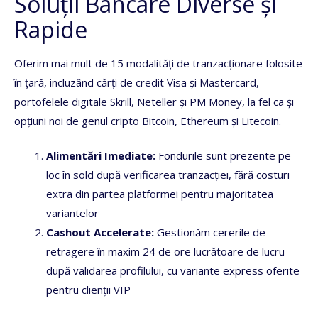
Soluții Bancare Diverse și
Rapide
Oferim mai mult de 15 modalități de tranzacționare folosite
în țară, incluzând cărți de credit Visa și Mastercard,
portofelele digitale Skrill, Neteller și PM Money, la fel ca și
opțiuni noi de genul cripto Bitcoin, Ethereum și Litecoin.
Alimentări Imediate:
Fondurile sunt prezente pe
loc în sold după verificarea tranzacției, fără costuri
extra din partea platformei pentru majoritatea
variantelor
Cashout Accelerate:
Gestionăm cererile de
retragere în maxim 24 de ore lucrătoare de lucru
după validarea profilului, cu variante express oferite
pentru clienții VIP