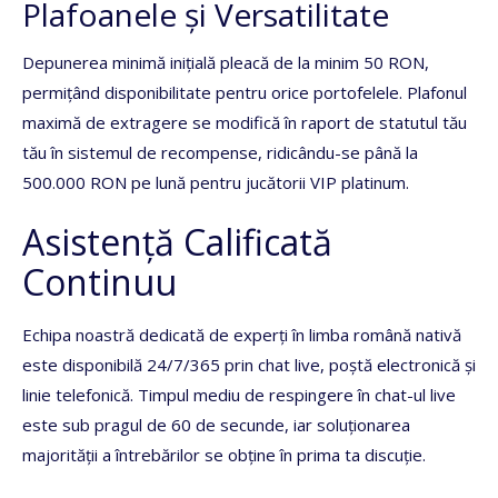
Plafoanele și Versatilitate
Depunerea minimă inițială pleacă de la minim 50 RON,
permițând disponibilitate pentru orice portofelele. Plafonul
maximă de extragere se modifică în raport de statutul tău
tău în sistemul de recompense, ridicându-se până la
500.000 RON pe lună pentru jucătorii VIP platinum.
Asistență Calificată
Continuu
Echipa noastră dedicată de experți în limba română nativă
este disponibilă 24/7/365 prin chat live, poștă electronică și
linie telefonică. Timpul mediu de respingere în chat-ul live
este sub pragul de 60 de secunde, iar soluționarea
majorității a întrebărilor se obține în prima ta discuție.