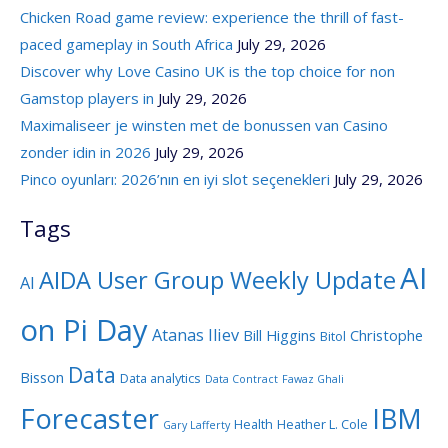
Chicken Road game review: experience the thrill of fast-
paced gameplay in South Africa
July 29, 2026
Discover why Love Casino UK is the top choice for non
Gamstop players in
July 29, 2026
Maximaliseer je winsten met de bonussen van Casino
zonder idin in 2026
July 29, 2026
Pinco oyunları: 2026’nın en iyi slot seçenekleri
July 29, 2026
Tags
AI
AIDA User Group Weekly Update
AI
on Pi Day
Atanas Iliev
Bill Higgins
Christophe
Bitol
Data
Bisson
Data analytics
Data Contract
Fawaz Ghali
Forecaster
IBM
Health
Heather L. Cole
Gary Lafferty