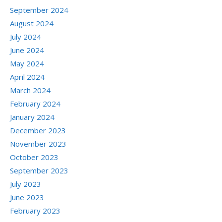
September 2024
August 2024
July 2024
June 2024
May 2024
April 2024
March 2024
February 2024
January 2024
December 2023
November 2023
October 2023
September 2023
July 2023
June 2023
February 2023