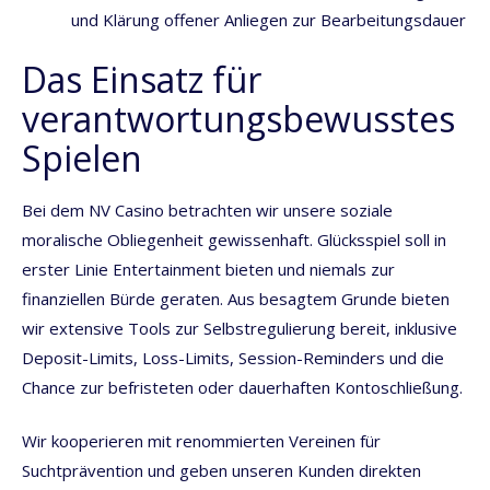
und Klärung offener Anliegen zur Bearbeitungsdauer
Das Einsatz für
verantwortungsbewusstes
Spielen
Bei dem NV Casino betrachten wir unsere soziale
moralische Obliegenheit gewissenhaft. Glücksspiel soll in
erster Linie Entertainment bieten und niemals zur
finanziellen Bürde geraten. Aus besagtem Grunde bieten
wir extensive Tools zur Selbstregulierung bereit, inklusive
Deposit-Limits, Loss-Limits, Session-Reminders und die
Chance zur befristeten oder dauerhaften Kontoschließung.
Wir kooperieren mit renommierten Vereinen für
Suchtprävention und geben unseren Kunden direkten