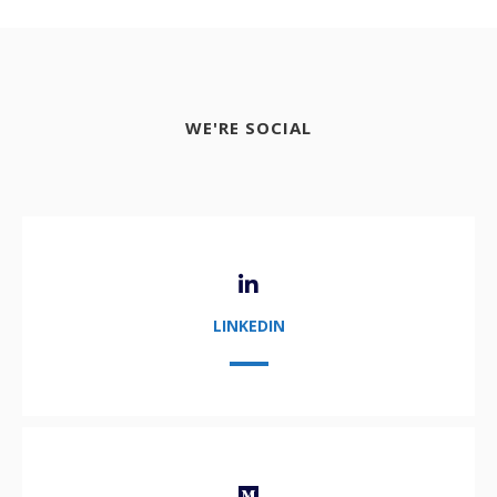
WE'RE SOCIAL
LINKEDIN