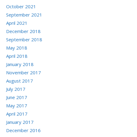
October 2021
September 2021
April 2021
December 2018
September 2018
May 2018
April 2018
January 2018
November 2017
August 2017
July 2017
June 2017
May 2017
April 2017
January 2017
December 2016