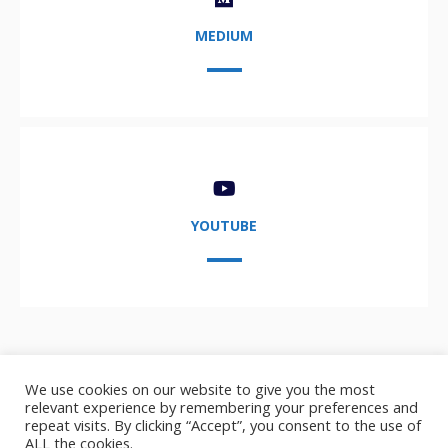
MEDIUM
YOUTUBE
We use cookies on our website to give you the most
relevant experience by remembering your preferences and
repeat visits. By clicking “Accept”, you consent to the use of
ALL the cookies.