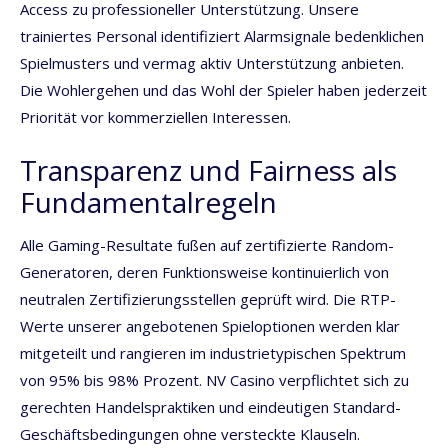
Access zu professioneller Unterstützung. Unsere
trainiertes Personal identifiziert Alarmsignale bedenklichen
Spielmusters und vermag aktiv Unterstützung anbieten.
Die Wohlergehen und das Wohl der Spieler haben jederzeit
Priorität vor kommerziellen Interessen.
Transparenz und Fairness als
Fundamentalregeln
Alle Gaming-Resultate fußen auf zertifizierte Random-
Generatoren, deren Funktionsweise kontinuierlich von
neutralen Zertifizierungsstellen geprüft wird. Die RTP-
Werte unserer angebotenen Spieloptionen werden klar
mitgeteilt und rangieren im industrietypischen Spektrum
von 95% bis 98% Prozent. NV Casino verpflichtet sich zu
gerechten Handelspraktiken und eindeutigen Standard-
Geschäftsbedingungen ohne versteckte Klauseln.