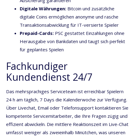
Absicherung garantieren
Digitale Währungen:
Bitcoin und zusätzliche
digitale Coins ermöglichen anonyme und rasche
Transaktionsabwicklung für IT-versierte Spieler
Prepaid-Cards:
PSC gestattet Einzahlungen ohne
Herausgabe von Bankdaten und taugt sich perfekt
für geplantes Spielen
Fachkundiger
Kundendienst 24/7
Das mehrsprachiges Serviceteam ist erreichbar Spielern
24 h am täglich, 7 Days die Kalenderwoche zur Verfügung.
Über Livechat, Email oder Telefonsupport kontaktieren Sie
kompetente Servicemitarbeiter, die Ihre Fragen zügig und
effizient abwickeln. Die mittlere Reaktionszeit im Live-Chat
umfasst weniger als zweieinhalb Minütchen, was unseren