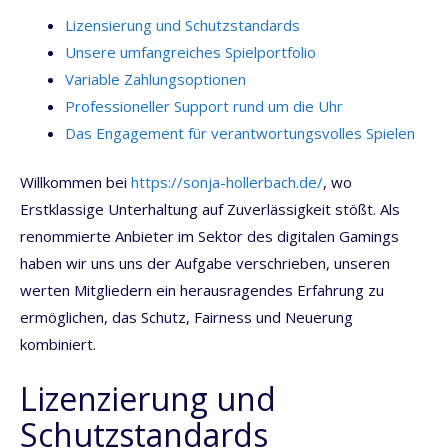
Lizensierung und Schutzstandards
Unsere umfangreiches Spielportfolio
Variable Zahlungsoptionen
Professioneller Support rund um die Uhr
Das Engagement für verantwortungsvolles Spielen
Willkommen bei
https://sonja-hollerbach.de/
, wo
Erstklassige Unterhaltung auf Zuverlässigkeit stößt. Als
renommierte Anbieter im Sektor des digitalen Gamings
haben wir uns uns der Aufgabe verschrieben, unseren
werten Mitgliedern ein herausragendes Erfahrung zu
ermöglichen, das Schutz, Fairness und Neuerung
kombiniert.
Lizenzierung und
Schutzstandards