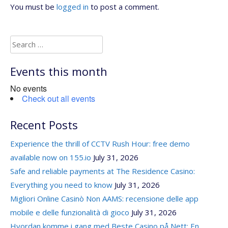
You must be
logged in
to post a comment.
Search
for:
Events this month
No events
Check out all events
Recent Posts
Experience the thrill of CCTV Rush Hour: free demo
available now on 155.io
July 31, 2026
Safe and reliable payments at The Residence Casino:
Everything you need to know
July 31, 2026
Migliori Online Casinò Non AAMS: recensione delle app
mobile e delle funzionalità di gioco
July 31, 2026
Hvordan komme i gang med Beste Casino på Nett: En