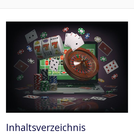
Inhaltsverzeichnis