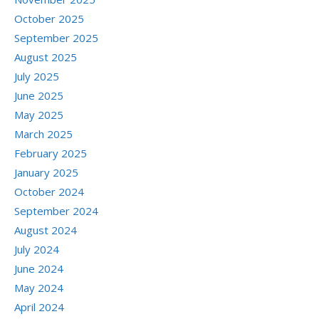
October 2025
September 2025
August 2025
July 2025
June 2025
May 2025
March 2025
February 2025
January 2025
October 2024
September 2024
August 2024
July 2024
June 2024
May 2024
April 2024