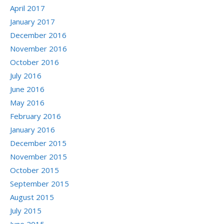
April 2017
January 2017
December 2016
November 2016
October 2016
July 2016
June 2016
May 2016
February 2016
January 2016
December 2015
November 2015
October 2015
September 2015
August 2015
July 2015
June 2015