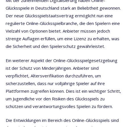
Mit der zunehmenden Digitalisierung haben Online-
Glücksspiele in Deutschland stark an Beliebtheit gewonnen.
Der neue Glücksspielstaatsvertrag ermöglicht nun eine
regulierte Online-Glücksspielbranche, die den Spielern eine
Vielzahl von Optionen bietet. Anbieter müssen jedoch
strenge Auflagen erfüllen, um eine Lizenz zu erhalten, was
die Sicherheit und den Spielerschutz gewährleistet.
Ein weiterer Aspekt der Online-Glücksspielgesetzgebung
ist der Schutz von Minderjährigen. Anbieter sind
verpflichtet, Altersverifikation durchzuführen, um
sicherzustellen, dass nur volljährige Spieler auf ihre
Plattformen zugreifen können. Dies ist ein wichtiger Schritt,
um Jugendliche vor den Risiken des Glücksspiels zu
schützen und verantwortungsvolles Spielen zu fördern.
Die Entwicklungen im Bereich des Online-Glücksspiels sind