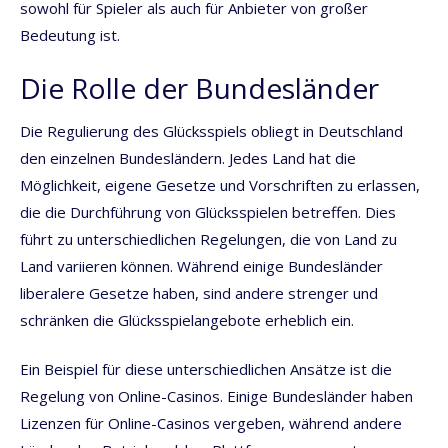
sowohl für Spieler als auch für Anbieter von großer
Bedeutung ist.
Die Rolle der Bundesländer
Die Regulierung des Glücksspiels obliegt in Deutschland
den einzelnen Bundesländern. Jedes Land hat die
Möglichkeit, eigene Gesetze und Vorschriften zu erlassen,
die die Durchführung von Glücksspielen betreffen. Dies
führt zu unterschiedlichen Regelungen, die von Land zu
Land variieren können. Während einige Bundesländer
liberalere Gesetze haben, sind andere strenger und
schränken die Glücksspielangebote erheblich ein.
Ein Beispiel für diese unterschiedlichen Ansätze ist die
Regelung von Online-Casinos. Einige Bundesländer haben
Lizenzen für Online-Casinos vergeben, während andere