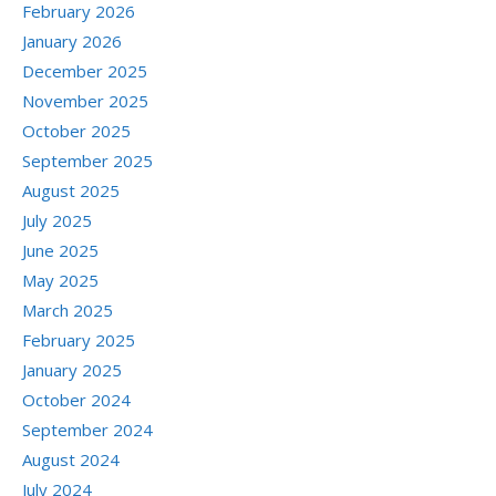
February 2026
January 2026
December 2025
November 2025
October 2025
September 2025
August 2025
July 2025
June 2025
May 2025
March 2025
February 2025
January 2025
October 2024
September 2024
August 2024
July 2024