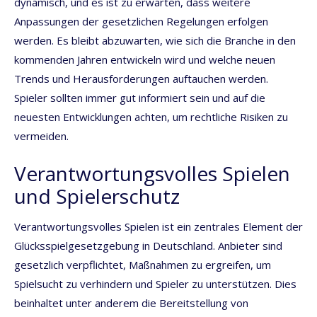
dynamisch, und es ist zu erwarten, dass weitere
Anpassungen der gesetzlichen Regelungen erfolgen
werden. Es bleibt abzuwarten, wie sich die Branche in den
kommenden Jahren entwickeln wird und welche neuen
Trends und Herausforderungen auftauchen werden.
Spieler sollten immer gut informiert sein und auf die
neuesten Entwicklungen achten, um rechtliche Risiken zu
vermeiden.
Verantwortungsvolles Spielen
und Spielerschutz
Verantwortungsvolles Spielen ist ein zentrales Element der
Glücksspielgesetzgebung in Deutschland. Anbieter sind
gesetzlich verpflichtet, Maßnahmen zu ergreifen, um
Spielsucht zu verhindern und Spieler zu unterstützen. Dies
beinhaltet unter anderem die Bereitstellung von