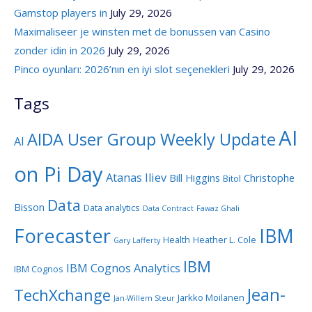
Gamstop players in
July 29, 2026
Maximaliseer je winsten met de bonussen van Casino
zonder idin in 2026
July 29, 2026
Pinco oyunları: 2026’nın en iyi slot seçenekleri
July 29, 2026
Tags
AI
AIDA User Group Weekly Update
AI
on Pi Day
Atanas Iliev
Bill Higgins
Christophe
Bitol
Data
Bisson
Data analytics
Data Contract
Fawaz Ghali
Forecaster
IBM
Health
Heather L. Cole
Gary Lafferty
IBM
IBM Cognos Analytics
IBM Cognos
Jean-
TechXchange
Jarkko Moilanen
Jan-Willem Steur