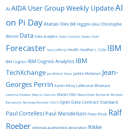
AI
AIDA User Group Weekly Update
AI
on Pi Day
Atanas Iliev
Bill Higgins
Christophe
Bitol
Data
Bisson
Data analytics
Data Contract
Fawaz Ghali
Forecaster
IBM
Health
Heather L. Cole
Gary Lafferty
IBM
IBM Cognos Analytics
IBM Cognos
Jean-
TechXchange
Jarkko Moilanen
Jan-Willem Steur
Georges Perrin
Karen Kilroy
Lalitkumar Bhamare
Martin Otto
Laveena Kewlani
Marcin Gwozdz
Maximililan Burkardt
Michael
Open Data Contract Standard
Bernaiche
Nicholas Renotte
ODCS
Ralf
Paul Cortellesi
Paul Mendelson
Peter Flook
Roeber
Rikke
retrieval-augmented generation