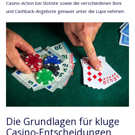
Casino-Action bei Slotnite sowie die verschiedenen Boni
und Cashback-Angebote genauer unter die Lupe nehmen.
Die Grundlagen für kluge
Casino-Entscheidungen