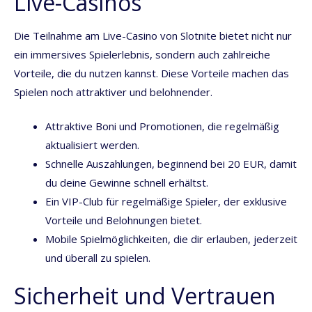
Live-Casinos
Die Teilnahme am Live-Casino von Slotnite bietet nicht nur
ein immersives Spielerlebnis, sondern auch zahlreiche
Vorteile, die du nutzen kannst. Diese Vorteile machen das
Spielen noch attraktiver und belohnender.
Attraktive Boni und Promotionen, die regelmäßig
aktualisiert werden.
Schnelle Auszahlungen, beginnend bei 20 EUR, damit
du deine Gewinne schnell erhältst.
Ein VIP-Club für regelmäßige Spieler, der exklusive
Vorteile und Belohnungen bietet.
Mobile Spielmöglichkeiten, die dir erlauben, jederzeit
und überall zu spielen.
Sicherheit und Vertrauen