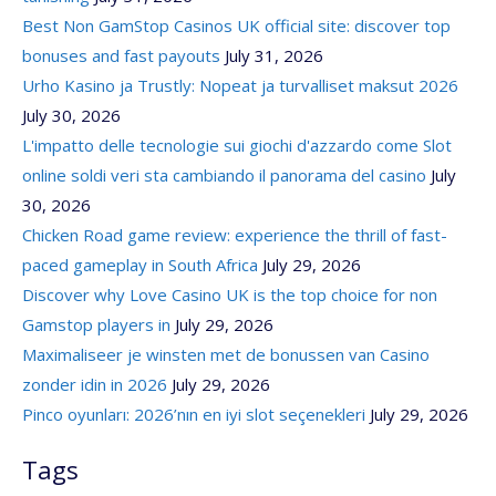
Best Non GamStop Casinos UK official site: discover top
bonuses and fast payouts
July 31, 2026
Urho Kasino ja Trustly: Nopeat ja turvalliset maksut 2026
July 30, 2026
L'impatto delle tecnologie sui giochi d'azzardo come Slot
online soldi veri sta cambiando il panorama del casino
July
30, 2026
Chicken Road game review: experience the thrill of fast-
paced gameplay in South Africa
July 29, 2026
Discover why Love Casino UK is the top choice for non
Gamstop players in
July 29, 2026
Maximaliseer je winsten met de bonussen van Casino
zonder idin in 2026
July 29, 2026
Pinco oyunları: 2026’nın en iyi slot seçenekleri
July 29, 2026
Tags