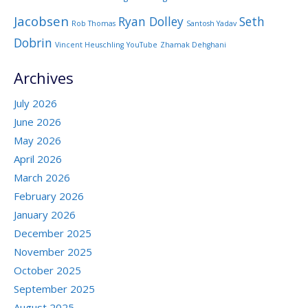
Jacobsen
Ryan Dolley
Seth
Rob Thomas
Santosh Yadav
Dobrin
Vincent Heuschling
YouTube
Zhamak Dehghani
Archives
July 2026
June 2026
May 2026
April 2026
March 2026
February 2026
January 2026
December 2025
November 2025
October 2025
September 2025
August 2025