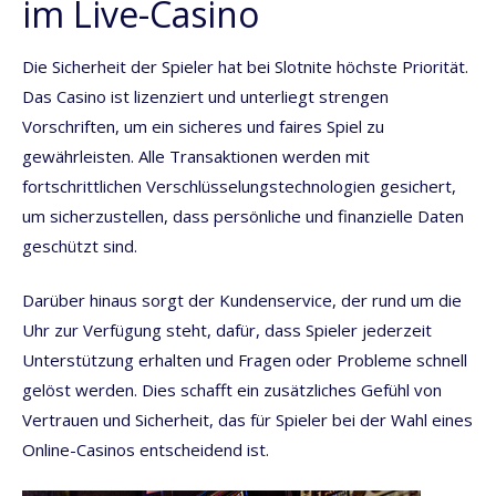
im Live-Casino
Die Sicherheit der Spieler hat bei Slotnite höchste Priorität.
Das Casino ist lizenziert und unterliegt strengen
Vorschriften, um ein sicheres und faires Spiel zu
gewährleisten. Alle Transaktionen werden mit
fortschrittlichen Verschlüsselungstechnologien gesichert,
um sicherzustellen, dass persönliche und finanzielle Daten
geschützt sind.
Darüber hinaus sorgt der Kundenservice, der rund um die
Uhr zur Verfügung steht, dafür, dass Spieler jederzeit
Unterstützung erhalten und Fragen oder Probleme schnell
gelöst werden. Dies schafft ein zusätzliches Gefühl von
Vertrauen und Sicherheit, das für Spieler bei der Wahl eines
Online-Casinos entscheidend ist.