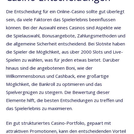
Die Entscheidung für ein Online-Casino sollte gut überlegt
sein, da viele Faktoren das Spielerlebnis beeinflussen
können. Bei der Auswahl eines Casinos sind Aspekte wie
die Spielauswahl, Bonusangebote, Zahlungsmethoden und
die allgemeine Sicherheit entscheidend. Bei Slotnite haben
die Spieler die Möglichkeit, aus über 2000 Slots und Live-
Spielen zu wählen, was für jeden etwas bietet. Darüber
hinaus sind die angebotenen Boni, wie der
Willkommensbonus und Cashback, eine großartige
Möglichkeit, die Bankroll zu optimieren und das
Spielvergnügen zu steigern. Die Bewertung dieser
Elemente hilft, die besten Entscheidungen zu treffen und
das Spielerlebnis zu maximieren.
Ein gut strukturiertes Casino-Portfolio, gepaart mit
attraktiven Promotionen, kann den entscheidenden Vorteil