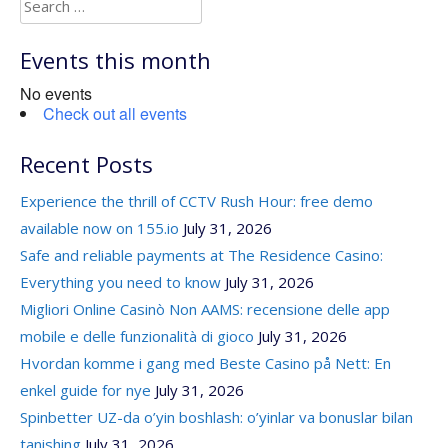
Search
for:
Events this month
No events
Check out all events
Recent Posts
Experience the thrill of CCTV Rush Hour: free demo
available now on 155.io
July 31, 2026
Safe and reliable payments at The Residence Casino:
Everything you need to know
July 31, 2026
Migliori Online Casinò Non AAMS: recensione delle app
mobile e delle funzionalità di gioco
July 31, 2026
Hvordan komme i gang med Beste Casino på Nett: En
enkel guide for nye
July 31, 2026
Spinbetter UZ-da o’yin boshlash: o’yinlar va bonuslar bilan
tanishing
July 31, 2026