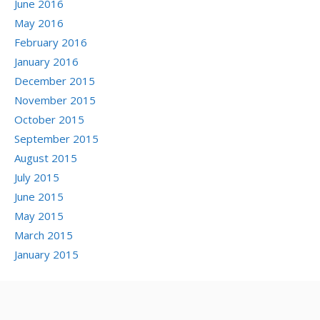
June 2016
May 2016
February 2016
January 2016
December 2015
November 2015
October 2015
September 2015
August 2015
July 2015
June 2015
May 2015
March 2015
January 2015