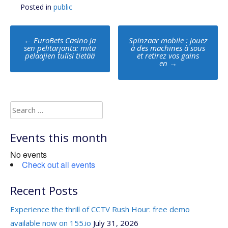
Posted in
public
Post
←
EuroBets Casino ja
Spinzaar mobile : jouez
navigation
sen pelitarjonta: mitä
à des machines à sous
pelaajien tulisi tietää
et retirez vos gains
en
→
Search
for:
Events this month
No events
Check out all events
Recent Posts
Experience the thrill of CCTV Rush Hour: free demo
available now on 155.io
July 31, 2026