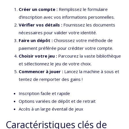
Créer un compte :
Remplissez le formulaire
d’inscription avec vos informations personnelles.
Vérifier vos détails :
Fournissez les documents
nécessaires pour valider votre identité.
Faire un dépôt :
Choisissez votre méthode de
paiement préférée pour créditer votre compte.
Choisir votre jeu :
Parcourez la vaste bibliothèque
et sélectionnez le jeu de votre choix.
Commencer à jouer :
Lancez la machine à sous et
tentez de remporter des gains !
Inscription facile et rapide
Options variées de dépôt et de retrait
Accès à un large éventail de jeux
Caractéristiques clés de