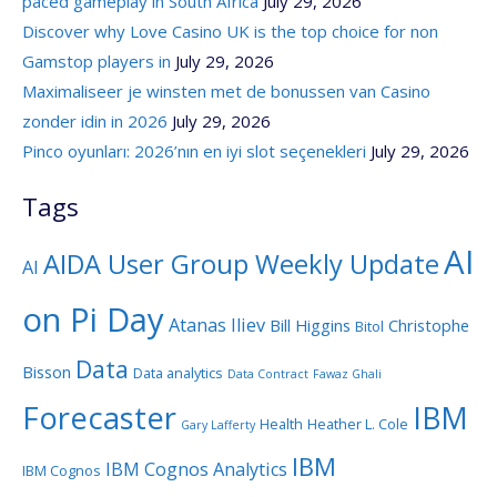
paced gameplay in South Africa
July 29, 2026
Discover why Love Casino UK is the top choice for non
Gamstop players in
July 29, 2026
Maximaliseer je winsten met de bonussen van Casino
zonder idin in 2026
July 29, 2026
Pinco oyunları: 2026’nın en iyi slot seçenekleri
July 29, 2026
Tags
AI
AIDA User Group Weekly Update
AI
on Pi Day
Atanas Iliev
Bill Higgins
Christophe
Bitol
Data
Bisson
Data analytics
Data Contract
Fawaz Ghali
Forecaster
IBM
Health
Heather L. Cole
Gary Lafferty
IBM
IBM Cognos Analytics
IBM Cognos