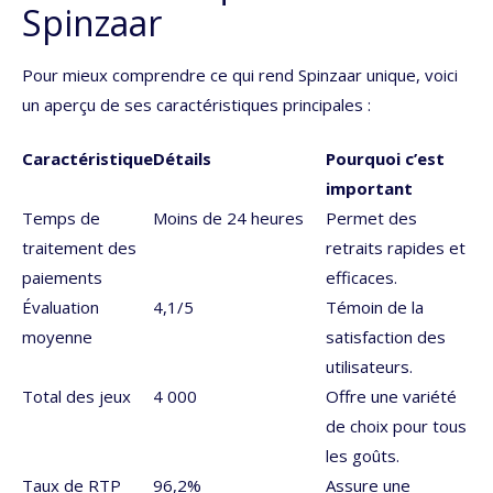
Spinzaar
Pour mieux comprendre ce qui rend Spinzaar unique, voici
un aperçu de ses caractéristiques principales :
Caractéristique
Détails
Pourquoi c’est
important
Temps de
Moins de 24 heures
Permet des
traitement des
retraits rapides et
paiements
efficaces.
Évaluation
4,1/5
Témoin de la
moyenne
satisfaction des
utilisateurs.
Total des jeux
4 000
Offre une variété
de choix pour tous
les goûts.
Taux de RTP
96,2%
Assure une