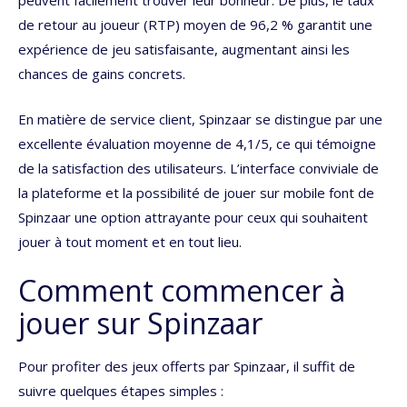
peuvent facilement trouver leur bonheur. De plus, le taux
de retour au joueur (RTP) moyen de 96,2 % garantit une
expérience de jeu satisfaisante, augmentant ainsi les
chances de gains concrets.
En matière de service client, Spinzaar se distingue par une
excellente évaluation moyenne de 4,1/5, ce qui témoigne
de la satisfaction des utilisateurs. L’interface conviviale de
la plateforme et la possibilité de jouer sur mobile font de
Spinzaar une option attrayante pour ceux qui souhaitent
jouer à tout moment et en tout lieu.
Comment commencer à
jouer sur Spinzaar
Pour profiter des jeux offerts par Spinzaar, il suffit de
suivre quelques étapes simples :