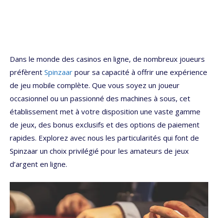
Dans le monde des casinos en ligne, de nombreux joueurs
préfèrent
Spinzaar
pour sa capacité à offrir une expérience
de jeu mobile complète. Que vous soyez un joueur
occasionnel ou un passionné des machines à sous, cet
établissement met à votre disposition une vaste gamme
de jeux, des bonus exclusifs et des options de paiement
rapides. Explorez avec nous les particularités qui font de
Spinzaar un choix privilégié pour les amateurs de jeux
d’argent en ligne.