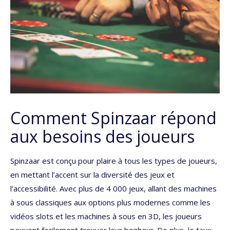
Comment Spinzaar répond
aux besoins des joueurs
Spinzaar est conçu pour plaire à tous les types de joueurs,
en mettant l’accent sur la diversité des jeux et
l’accessibilité. Avec plus de 4 000 jeux, allant des machines
à sous classiques aux options plus modernes comme les
vidéos slots et les machines à sous en 3D, les joueurs