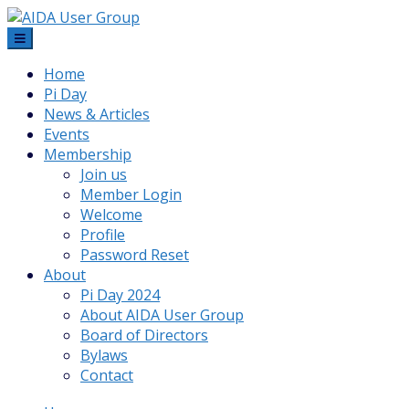
Skip
to
content
Home
Pi Day
News & Articles
Events
Membership
Join us
Member Login
Welcome
Profile
Password Reset
About
Pi Day 2024
About AIDA User Group
Board of Directors
Bylaws
Contact