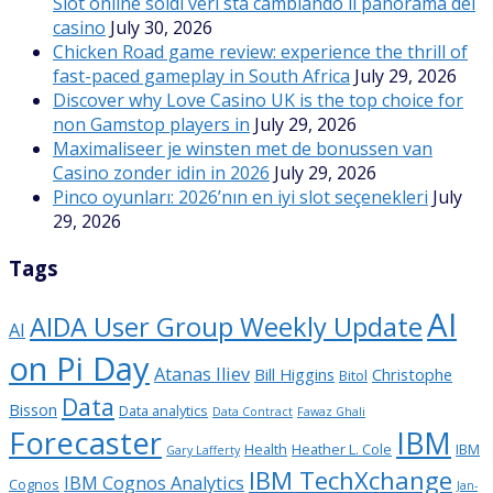
Slot online soldi veri sta cambiando il panorama del
casino
July 30, 2026
Chicken Road game review: experience the thrill of
fast-paced gameplay in South Africa
July 29, 2026
Discover why Love Casino UK is the top choice for
non Gamstop players in
July 29, 2026
Maximaliseer je winsten met de bonussen van
Casino zonder idin in 2026
July 29, 2026
Pinco oyunları: 2026’nın en iyi slot seçenekleri
July
29, 2026
Tags
AI
AIDA User Group Weekly Update
AI
on Pi Day
Atanas Iliev
Bill Higgins
Christophe
Bitol
Data
Bisson
Data analytics
Data Contract
Fawaz Ghali
Forecaster
IBM
Health
Heather L. Cole
IBM
Gary Lafferty
IBM TechXchange
IBM Cognos Analytics
Cognos
Jan-