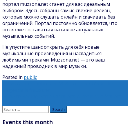
портал muzzona.net станет для вас идеальным
выбором. Здесь собраны самые свежие релизы,
которые можно слушать онлайн и скачивать без
ограничений. Портал постоянно обновляется, что
позволяет оставаться на волне актуальных
музыкальных событий.
Не упустите шанс открыть для себя новые
музыкальные произведения и насладиться
любимыми треками. Muzzona.net — это ваш
надежный проводник в мир музыки.
Posted in
public
Post
←
Les casinos mobiles en 2026 : comment éviter les
pièges de la fraude en
navigation
Guide to Betting Game Variations Without Verification:
What to Know and What to Watch Out For
→
Search
for:
Events this month