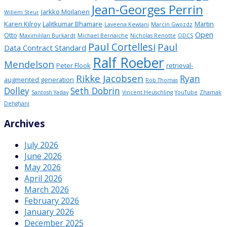
Jean-Georges Perrin
Jarkko Moilanen
Willem Steur
Karen Kilroy
Lalitkumar Bhamare
Martin
Laveena Kewlani
Marcin Gwozdz
Open
Otto
Maximililan Burkardt
Michael Bernaiche
Nicholas Renotte
ODCS
Paul Cortellesi
Paul
Data Contract Standard
Ralf Roeber
Mendelson
Peter Flook
retrieval-
Rikke Jacobsen
Ryan
augmented generation
Rob Thomas
Dolley
Seth Dobrin
Santosh Yadav
Vincent Heuschling
YouTube
Zhamak
Dehghani
Archives
July 2026
June 2026
May 2026
April 2026
March 2026
February 2026
January 2026
December 2025