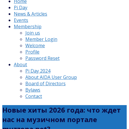
Home
Pi Day
News & Articles
Events
Membership
Join us
Member Login
Welcome
Profile
Password Reset
About
Pi Day 2024
About AIDA User Group
Board of Directors
Bylaws
Contact
Новые хиты 2026 года: что ждет
нас на музичном портале
muzzona.net?