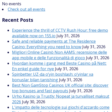
No events
Check out all events
Recent Posts
Experience the thrill of CCTV Rush Hour: free demo
available now on 155.io
July 31, 2026
Safe and reliable payments at The Residence
Casino: Everything you need to know
July 31, 2026
Migliori Online Casinò Non AAMS: recensione delle
app mobile e delle funzionalità di gioco
July 31, 2026
Hvordan komme i gang med Beste Casino på Nett:
En enkel guide for nye
July 31, 2026
Spinbetter UZ-da o’yin boshlash: o’yinlar va
bonuslar bilan tanishing
July 31, 2026
Best Non GamStop Casinos UK official site: discover
top bonuses and fast payouts
July 31, 2026
Urho Kasino ja Trustly: Nopeat ja turvalliset maksut
2026
July 30, 2026
L'impatto delle tecnologie sui giochi d'azzardo come