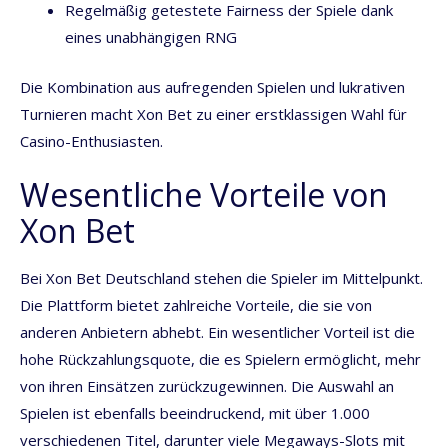
Regelmäßig getestete Fairness der Spiele dank
eines unabhängigen RNG
Die Kombination aus aufregenden Spielen und lukrativen
Turnieren macht Xon Bet zu einer erstklassigen Wahl für
Casino-Enthusiasten.
Wesentliche Vorteile von
Xon Bet
Bei Xon Bet Deutschland stehen die Spieler im Mittelpunkt.
Die Plattform bietet zahlreiche Vorteile, die sie von
anderen Anbietern abhebt. Ein wesentlicher Vorteil ist die
hohe Rückzahlungsquote, die es Spielern ermöglicht, mehr
von ihren Einsätzen zurückzugewinnen. Die Auswahl an
Spielen ist ebenfalls beeindruckend, mit über 1.000
verschiedenen Titel, darunter viele Megaways-Slots mit