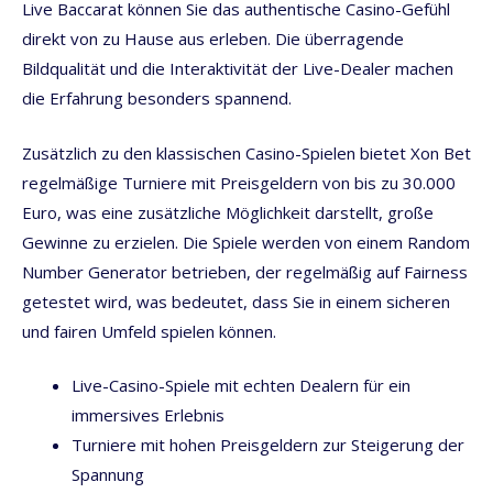
Live Baccarat können Sie das authentische Casino-Gefühl
direkt von zu Hause aus erleben. Die überragende
Bildqualität und die Interaktivität der Live-Dealer machen
die Erfahrung besonders spannend.
Zusätzlich zu den klassischen Casino-Spielen bietet Xon Bet
regelmäßige Turniere mit Preisgeldern von bis zu 30.000
Euro, was eine zusätzliche Möglichkeit darstellt, große
Gewinne zu erzielen. Die Spiele werden von einem Random
Number Generator betrieben, der regelmäßig auf Fairness
getestet wird, was bedeutet, dass Sie in einem sicheren
und fairen Umfeld spielen können.
Live-Casino-Spiele mit echten Dealern für ein
immersives Erlebnis
Turniere mit hohen Preisgeldern zur Steigerung der
Spannung