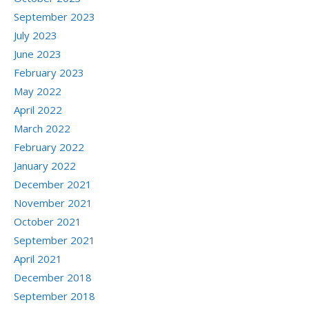
September 2023
July 2023
June 2023
February 2023
May 2022
April 2022
March 2022
February 2022
January 2022
December 2021
November 2021
October 2021
September 2021
April 2021
December 2018
September 2018