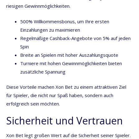
riesigen Gewinnmöglichkeiten.
500% Willkommensbonus, um Ihre ersten
Einzahlungen zu maximieren
Regelmäßige Cashback-Angebote von 5% auf jeden
Spin
Breite an Spielen mit hoher Auszahlungsquote
Turniere mit hohen Gewinnmöglichkeiten bieten
zusätzliche Spannung
Diese Vorteile machen Xon Bet zu einem attraktiven Ziel
für Spieler, die nicht nur Spaß haben, sondern auch
erfolgreich sein möchten.
Sicherheit und Vertrauen
Xon Bet legt großen Wert auf die Sicherheit seiner Spieler.