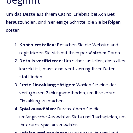
Um das Beste aus Ihrem Casino-Erlebnis bei Xon Bet
herauszuholen, sind hier einige Schritte, die Sie befolgen
sollten:
Konto erstellen:
Besuchen Sie die Website und
registrieren Sie sich mit Ihren persönlichen Daten.
Details verifizieren:
Um sicherzustellen, dass alles
korrekt ist, muss eine Verifizierung Ihrer Daten
stattfinden.
Erste Einzahlung tätigen:
Wählen Sie eine der
verfügbaren Zahlungsmethoden, um Ihre erste
Einzahlung zu machen.
Spiel auswählen:
Durchstöbern Sie die
umfangreiche Auswahl an Slots und Tischspielen, um
Ihr erstes Spiel auszuwählen.
Spielen und gewinnen:
Starten Sie Ihr Spiel und