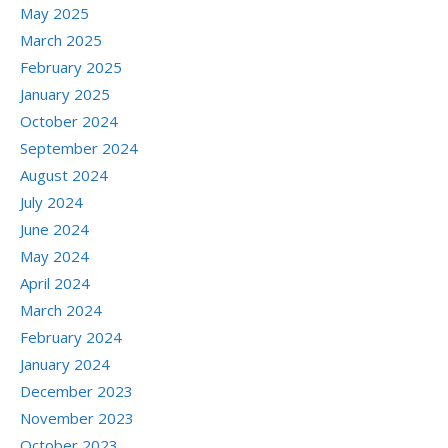
May 2025
March 2025
February 2025
January 2025
October 2024
September 2024
August 2024
July 2024
June 2024
May 2024
April 2024
March 2024
February 2024
January 2024
December 2023
November 2023
October 2023