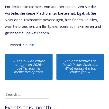
Entdecken Sie die Welt von Xon Bet und nutzen Sie die
Vorteile, die diese Plattform zu bieten hat. Egal, ob Sie
Slots oder Tischspiele bevorzugen, hier finden Sie alles,
was Sie brauchen, um Ihr Spielerlebnis zu maximieren und
gleichzeitig Spaß zu haben.
Posted in
public
Post
←
Les jeux de casino
The best features of
navigation
en ligne en 2026 :
PayID Pokies Australia:
quelles sont les
What makes it a top
meilleures options
choice for
→
Search
for:
Events this month