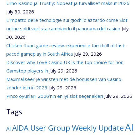
Urho Kasino ja Trustly: Nopeat ja turvalliset maksut 2026
July 30, 2026
L'impatto delle tecnologie sui giochi d'azzardo come Slot
online soldi veri sta cambiando il panorama del casino
July
30, 2026
Chicken Road game review: experience the thrill of fast-
paced gameplay in South Africa
July 29, 2026
Discover why Love Casino UK is the top choice for non
Gamstop players in
July 29, 2026
Maximaliseer je winsten met de bonussen van Casino
zonder idin in 2026
July 29, 2026
Pinco oyunları: 2026’nın en iyi slot seçenekleri
July 29, 2026
Tags
AI
AIDA User Group Weekly Update
AI