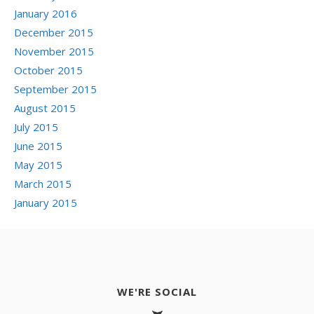
January 2016
December 2015
November 2015
October 2015
September 2015
August 2015
July 2015
June 2015
May 2015
March 2015
January 2015
WE'RE SOCIAL