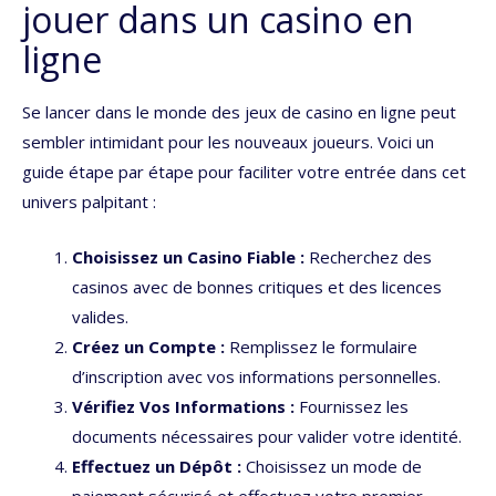
jouer dans un casino en
ligne
Se lancer dans le monde des jeux de casino en ligne peut
sembler intimidant pour les nouveaux joueurs. Voici un
guide étape par étape pour faciliter votre entrée dans cet
univers palpitant :
Choisissez un Casino Fiable :
Recherchez des
casinos avec de bonnes critiques et des licences
valides.
Créez un Compte :
Remplissez le formulaire
d’inscription avec vos informations personnelles.
Vérifiez Vos Informations :
Fournissez les
documents nécessaires pour valider votre identité.
Effectuez un Dépôt :
Choisissez un mode de
paiement sécurisé et effectuez votre premier