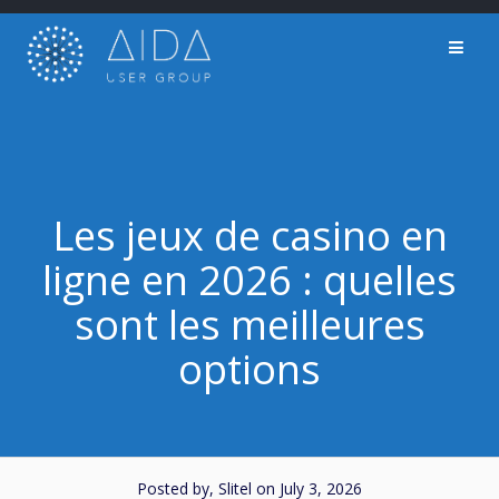
Skip
to
content
Les jeux de casino en
ligne en 2026 : quelles
sont les meilleures
options
Posted by, Slitel
on July 3, 2026