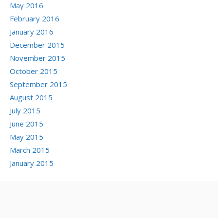
May 2016
February 2016
January 2016
December 2015
November 2015
October 2015
September 2015
August 2015
July 2015
June 2015
May 2015
March 2015
January 2015