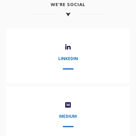
WE'RE SOCIAL
LINKEDIN
MEDIUM