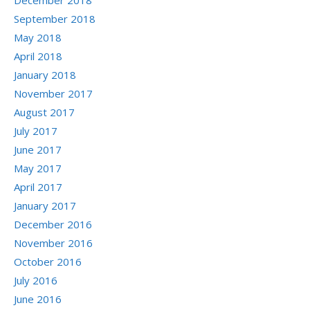
December 2018
September 2018
May 2018
April 2018
January 2018
November 2017
August 2017
July 2017
June 2017
May 2017
April 2017
January 2017
December 2016
November 2016
October 2016
July 2016
June 2016