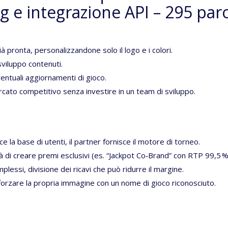
g e integrazione API – 295 par
à pronta, personalizzandone solo il logo e i colori.
 sviluppo contenuti.
ventuali aggiornamenti di gioco.
rcato competitivo senza investire in un team di sviluppo.
 la base di utenti, il partner fornisce il motore di torneo.
tà di creare premi esclusivi (es. “Jackpot Co‑Brand” con RTP 99,5 %
plessi, divisione dei ricavi che può ridurre il margine.
fforzare la propria immagine con un nome di gioco riconosciuto.