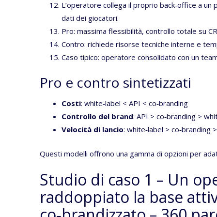
L’operatore collega il proprio back‑office a un
dati dei giocatori.
Pro: massima flessibilità, controllo totale su 
Contro: richiede risorse tecniche interne e temp
Caso tipico: operatore consolidato con un tea
Pro e contro sintetizzati
Costi
: white‑label < API < co‑branding
Controllo del brand
: API > co‑branding > whi
Velocità di lancio
: white‑label > co‑branding 
Questi modelli offrono una gamma di opzioni per adatta
Studio di caso 1 – Un op
raddoppiato la base atti
co‑brandizzato – 360 par