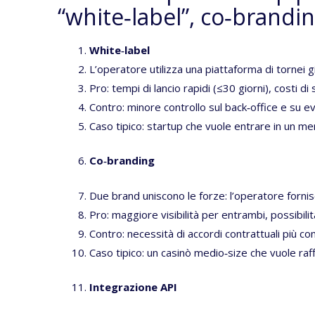
“white‑label”, co‑brandin
White‑label
L’operatore utilizza una piattaforma di tornei gi
Pro: tempi di lancio rapidi (≤30 giorni), costi di
Contro: minore controllo sul back‑office e su e
Caso tipico: startup che vuole entrare in un me
Co‑branding
Due brand uniscono le forze: l’operatore fornisce
Pro: maggiore visibilità per entrambi, possibili
Contro: necessità di accordi contrattuali più com
Caso tipico: un casinò medio‑size che vuole ra
Integrazione API