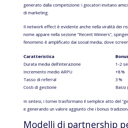
generato dalla competizione: i giocatori invitano ami
di marketing.
Il network effect è evidente anche nella viralità dei ri
nome appare nella sezione “Recent Winners”, spingend
fenomeno è amplificato dai social media, dove screens
Caratteristica
Bonus
Durata media dell’interazione
1‑2 se
Incremento medio ARPU
+8 %
Tasso di referral
3 %
Costi di gestione
Bassi 
In sintesi, i tornei trasformano il semplice atto del “g
e generando un valore aggiunto che i bonus tradizion
Modelli di partnership pe