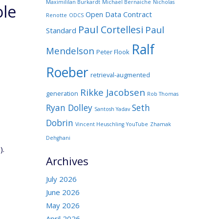
Maximililan Burkardt
Michael Bernaiche
Nicholas
ole
Open Data Contract
Renotte
ODCS
Paul Cortellesi
Paul
Standard
Ralf
Mendelson
Peter Flook
Roeber
retrieval-augmented
Rikke Jacobsen
generation
Rob Thomas
Ryan Dolley
Seth
Santosh Yadav
Dobrin
Vincent Heuschling
YouTube
Zhamak
Dehghani
).
Archives
July 2026
June 2026
May 2026
April 2026