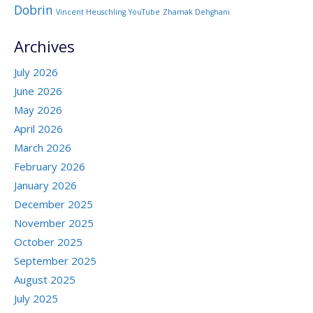
Dobrin
Vincent Heuschling
YouTube
Zhamak Dehghani
Archives
July 2026
June 2026
May 2026
April 2026
March 2026
February 2026
January 2026
December 2025
November 2025
October 2025
September 2025
August 2025
July 2025