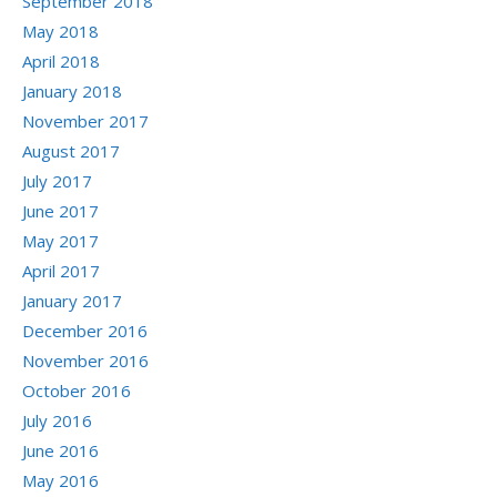
September 2018
May 2018
April 2018
January 2018
November 2017
August 2017
July 2017
June 2017
May 2017
April 2017
January 2017
December 2016
November 2016
October 2016
July 2016
June 2016
May 2016