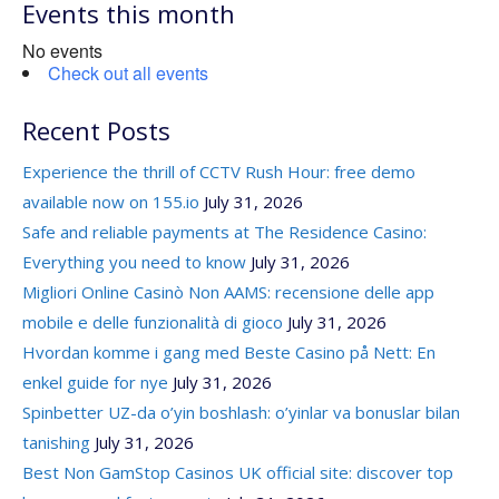
Events this month
No events
Check out all events
Recent Posts
Experience the thrill of CCTV Rush Hour: free demo
available now on 155.io
July 31, 2026
Safe and reliable payments at The Residence Casino:
Everything you need to know
July 31, 2026
Migliori Online Casinò Non AAMS: recensione delle app
mobile e delle funzionalità di gioco
July 31, 2026
Hvordan komme i gang med Beste Casino på Nett: En
enkel guide for nye
July 31, 2026
Spinbetter UZ-da o’yin boshlash: o’yinlar va bonuslar bilan
tanishing
July 31, 2026
Best Non GamStop Casinos UK official site: discover top