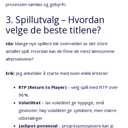
prosessen sømløs og gebyrfri.
3. Spillutvalg – Hvordan
velge de beste titlene?
Ida:
Mange nye spillere blir overveldet av det store
antallet spill. Hvordan kan de finne de mest lønnsomme
alternativene?
Erik:
Jeg anbefaler å starte med noen enkle kriterier:
RTP (Return to Player)
– velg spill med RTP over
96 %.
Volatilitet
– lav volatilitet gir hyppige, små
gevinster; høy volatilitet gir sjeldnere, men større
utbetalinger.
Jackpot‑potensial
– progresjonsspisere kan gi