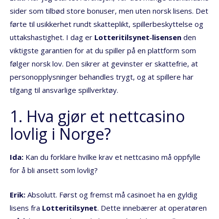
sider som tilbød store bonuser, men uten norsk lisens. Det
førte til usikkerhet rundt skatteplikt, spillerbeskyttelse og
uttakshastighet. I dag er
Lotteritilsynet‑lisensen
den
viktigste garantien for at du spiller på en plattform som
følger norsk lov. Den sikrer at gevinster er skattefrie, at
personopplysninger behandles trygt, og at spillere har
tilgang til ansvarlige spillverktøy.
1. Hva gjør et nettcasino
lovlig i Norge?
Ida:
Kan du forklare hvilke krav et nettcasino må oppfylle
for å bli ansett som lovlig?
Erik:
Absolutt. Først og fremst må casinoet ha en gyldig
lisens fra
Lotteritilsynet
. Dette innebærer at operatøren