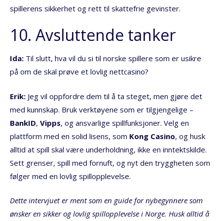
spillerens sikkerhet og rett til skattefrie gevinster.
10. Avsluttende tanker
Ida:
Til slutt, hva vil du si til norske spillere som er usikre
på om de skal prøve et lovlig nettcasino?
Erik:
Jeg vil oppfordre dem til å ta steget, men gjøre det
med kunnskap. Bruk verktøyene som er tilgjengelige –
BankID
,
Vipps
, og ansvarlige spillfunksjoner. Velg en
plattform med en solid lisens, som
Kong Casino
, og husk
alltid at spill skal være underholdning, ikke en inntektskilde.
Sett grenser, spill med fornuft, og nyt den tryggheten som
følger med en lovlig spillopplevelse.
Dette intervjuet er ment som en guide for nybegynnere som
ønsker en sikker og lovlig spillopplevelse i Norge. Husk alltid å