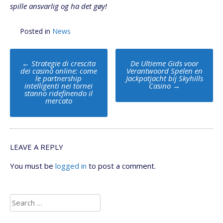
spille ansvarlig og ha det gøy!
Posted in
News
Post
←
Strategie di crescita
De Ultieme Gids voor
navigation
dei casinò online: come
Verantwoord Spelen en
le partnership
Jackpotjacht bij Skyhills
intelligenti nei tornei
Casino
→
stanno ridefinendo il
mercato
LEAVE A REPLY
You must be
logged in
to post a comment.
Search
for: