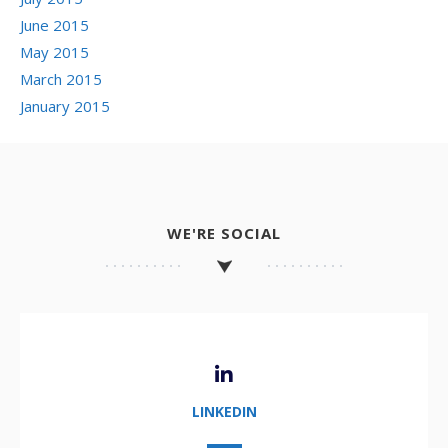
June 2015
May 2015
March 2015
January 2015
WE'RE SOCIAL
LINKEDIN