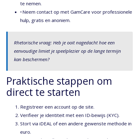
te nemen.
• Neem contact op met GamCare voor professionele
hulp, gratis en anoniem.
Rhetorische vraag: Heb je ooit nagedacht hoe een
eenvoudige limiet je speelplezier op de lange termijn
kan beschermen?
Praktische stappen om
direct te starten
Registreer een account op de site.
Verifieer je identiteit met een ID‑bewijs (KYC).
Stort via iDEAL of een andere gewenste methode in
euro.