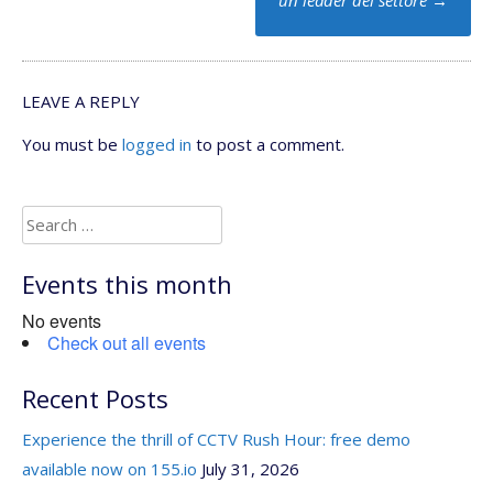
LEAVE A REPLY
You must be
logged in
to post a comment.
Search
for:
Events this month
No events
Check out all events
Recent Posts
Experience the thrill of CCTV Rush Hour: free demo
available now on 155.io
July 31, 2026