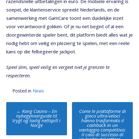
razendsnelle uitbetalingen in euro. De mobiele ervaring is
soepel, de klantenservice spreekt Nederlands, en de
samenwerking met GamCare toont een duidelijke inzet
voor verantwoord gokken. Of je nu net begint of al een
doorgewinterde speler bent, dit platform biedt alles wat je
nodig hebt om veilig en plezierig te spelen, met een reële
kans op die felbegeerde jackpot.
Speel slim, speel veilig en vergeet niet je grenzen te
respecteren.
Posted in
News
Post
←
Kong Casino – En
Come le piattaforme di
navigation
nybegynnerguide til
gioco ultra‑veloci
trygt og lovlig nettspill i
hanno trasformato il
Norge
cashback in un
vantaggio competitivo:
il caso di successo di
un leader del settore
→