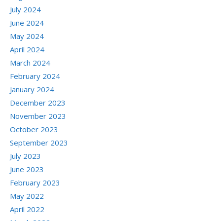
July 2024
June 2024
May 2024
April 2024
March 2024
February 2024
January 2024
December 2023
November 2023
October 2023
September 2023
July 2023
June 2023
February 2023
May 2022
April 2022