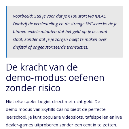
Voorbeeld: Stel je voor dat je €100 stort via iDEAL.
Dankzij de versleuteling en de strenge KYC‑checks zie je
binnen enkele minuten dat het geld op je account
staat, zonder dat je je zorgen hoeft te maken over
diefstal of ongeautoriseerde transacties.
De kracht van de
demo‑modus: oefenen
zonder risico
Niet elke speler begint direct met echt geld. De
demo‑modus van Skyhills Casino biedt de perfecte
leerschool. Je kunt populaire videoslots, tafelspellen en live
dealer‑games uitproberen zonder een cent in te zetten.