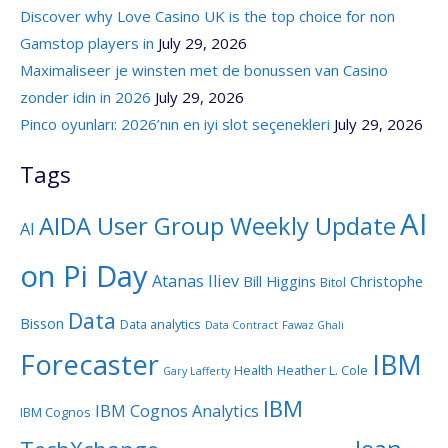
Discover why Love Casino UK is the top choice for non
Gamstop players in
July 29, 2026
Maximaliseer je winsten met de bonussen van Casino
zonder idin in 2026
July 29, 2026
Pinco oyunları: 2026’nın en iyi slot seçenekleri
July 29, 2026
Tags
AI
AIDA User Group Weekly Update
AI
on Pi Day
Atanas Iliev
Bill Higgins
Christophe
Bitol
Data
Bisson
Data analytics
Data Contract
Fawaz Ghali
Forecaster
IBM
Health
Heather L. Cole
Gary Lafferty
IBM
IBM Cognos Analytics
IBM Cognos