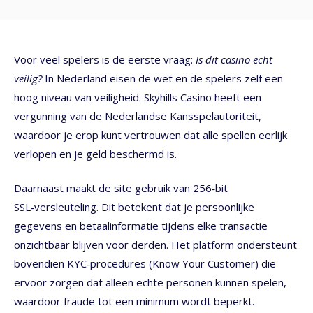
Voor veel spelers is de eerste vraag:
Is dit casino echt
veilig?
In Nederland eisen de wet en de spelers zelf een
hoog niveau van veiligheid. Skyhills Casino heeft een
vergunning van de Nederlandse Kansspelautoriteit,
waardoor je erop kunt vertrouwen dat alle spellen eerlijk
verlopen en je geld beschermd is.
Daarnaast maakt de site gebruik van 256‑bit
SSL‑versleuteling. Dit betekent dat je persoonlijke
gegevens en betaalinformatie tijdens elke transactie
onzichtbaar blijven voor derden. Het platform ondersteunt
bovendien KYC‑procedures (Know Your Customer) die
ervoor zorgen dat alleen echte personen kunnen spelen,
waardoor fraude tot een minimum wordt beperkt.