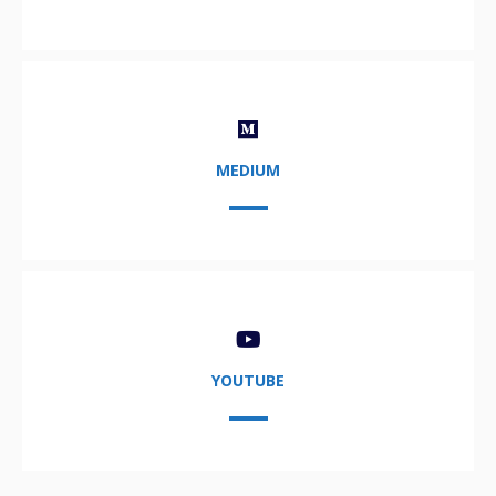
MEDIUM
YOUTUBE