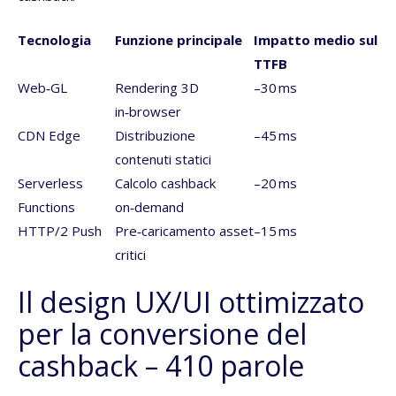
Tecnologia
Funzione principale
Impatto medio sul
TTFB
Web‑GL
Rendering 3D
–30 ms
in‑browser
CDN Edge
Distribuzione
–45 ms
contenuti statici
Serverless
Calcolo cashback
–20 ms
Functions
on‑demand
HTTP/2 Push
Pre‑caricamento asset
–15 ms
critici
Il design UX/UI ottimizzato
per la conversione del
cashback – 410 parole