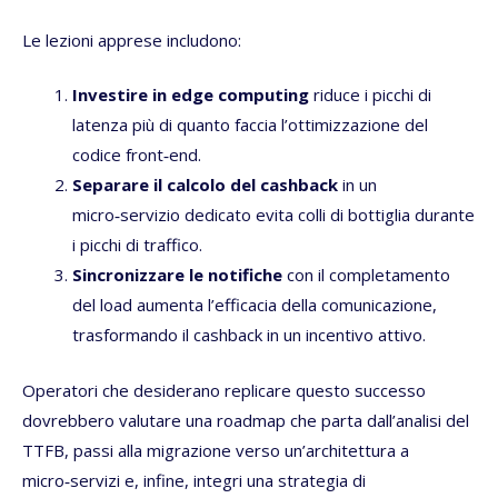
Le lezioni apprese includono:
Investire in edge computing
riduce i picchi di
latenza più di quanto faccia l’ottimizzazione del
codice front‑end.
Separare il calcolo del cashback
in un
micro‑servizio dedicato evita colli di bottiglia durante
i picchi di traffico.
Sincronizzare le notifiche
con il completamento
del load aumenta l’efficacia della comunicazione,
trasformando il cashback in un incentivo attivo.
Operatori che desiderano replicare questo successo
dovrebbero valutare una roadmap che parta dall’analisi del
TTFB, passi alla migrazione verso un’architettura a
micro‑servizi e, infine, integri una strategia di