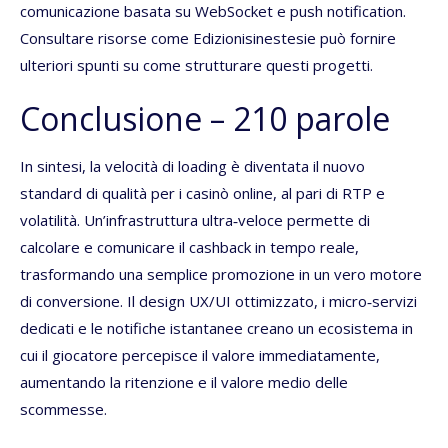
comunicazione basata su WebSocket e push notification.
Consultare risorse come Edizionisinestesie può fornire
ulteriori spunti su come strutturare questi progetti.
Conclusione – 210 parole
In sintesi, la velocità di loading è diventata il nuovo
standard di qualità per i casinò online, al pari di RTP e
volatilità. Un’infrastruttura ultra‑veloce permette di
calcolare e comunicare il cashback in tempo reale,
trasformando una semplice promozione in un vero motore
di conversione. Il design UX/UI ottimizzato, i micro‑servizi
dedicati e le notifiche istantanee creano un ecosistema in
cui il giocatore percepisce il valore immediatamente,
aumentando la ritenzione e il valore medio delle
scommesse.