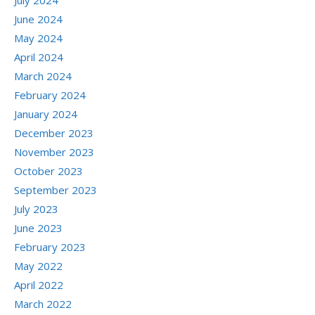
July 2024
June 2024
May 2024
April 2024
March 2024
February 2024
January 2024
December 2023
November 2023
October 2023
September 2023
July 2023
June 2023
February 2023
May 2022
April 2022
March 2022