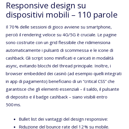
Responsive design su
dispositivi mobili – 110 parole
Il 70 % delle sessioni di gioco avviene su smartphone,
perciò il rendering veloce su 4G/5G è cruciale. Le pagine
sono costruite con un grid flessibile che ridimensiona
automaticamente i pulsanti di scommessa e le icone di
cashback. Gli script sono minificati e caricati in modalità
async, evitando blocchi del thread principale. Inoltre, i
browser embedded dei casinò (ad esempio quelli integrati
in app di pagamento) beneficiano di un “critical CSS” che
garantisce che gli elementi essenziali – il saldo, il pulsante
di deposito e il badge cashback – siano visibili entro
500 ms.
Bullet list dei vantaggi del design responsive:
Riduzione del bounce rate del 12 % su mobile.