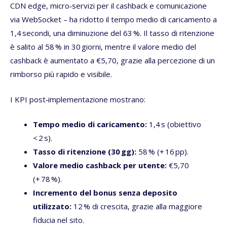
CDN edge, micro‑servizi per il cashback e comunicazione
via WebSocket – ha ridotto il tempo medio di caricamento a
1,4 secondi, una diminuzione del 63 %. Il tasso di ritenzione
è salito al 58 % in 30 giorni, mentre il valore medio del
cashback è aumentato a €5,70, grazie alla percezione di un
rimborso più rapido e visibile.
I KPI post‑implementazione mostrano:
Tempo medio di caricamento:
1,4 s (obiettivo
< 2 s).
Tasso di ritenzione (30 gg):
58 % (+ 16 pp).
Valore medio cashback per utente:
€5,70
(+ 78 %).
Incremento del bonus senza deposito
utilizzato:
12 % di crescita, grazie alla maggiore
fiducia nel sito.