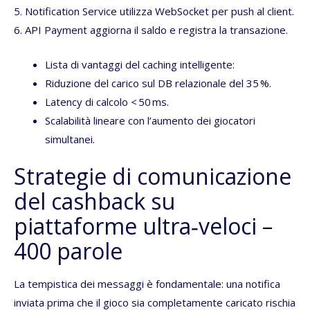
5. Notification Service utilizza WebSocket per push al client.
6. API Payment aggiorna il saldo e registra la transazione.
Lista di vantaggi del caching intelligente:
Riduzione del carico sul DB relazionale del 35 %.
Latency di calcolo < 50 ms.
Scalabilità lineare con l’aumento dei giocatori
simultanei.
Strategie di comunicazione
del cashback su
piattaforme ultra‑veloci –
400 parole
La tempistica dei messaggi è fondamentale: una notifica
inviata prima che il gioco sia completamente caricato rischia