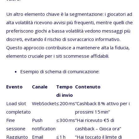
Un altro elemento chiave è la segmentazione: i giocatori ad
alta volatilità ricevono avvisi più frequenti, mentre quelli che
preferiscono giochi a bassa volatilità vedono messaggi più
discreti, evitando il rischio di sovraccarico informativo.
Questo approccio contribuisce a mantenere alta la fiducia,
elemento cruciale per i siti scommesse affidabili.
Esempio di schema di comunicazione:
Evento
Canale
Tempo
Contenuto
di invio
Load slot
WebSocket
≤ 200 ms
“Cashback 8 % attivo per i
completato
prossimi 15 min”
Fine
Push
≤ 300 ms
“Hai ricevuto €5 di
sessione
notification
cashback – Gioca ora”
Raggiunto
Email
≤ 1 h
“Hai toccato il limite di