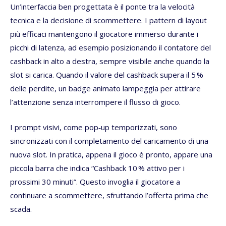
Un’interfaccia ben progettata è il ponte tra la velocità
tecnica e la decisione di scommettere. I pattern di layout
più efficaci mantengono il giocatore immerso durante i
picchi di latenza, ad esempio posizionando il contatore del
cashback in alto a destra, sempre visibile anche quando la
slot si carica. Quando il valore del cashback supera il 5 %
delle perdite, un badge animato lampeggia per attirare
l’attenzione senza interrompere il flusso di gioco.
I prompt visivi, come pop‑up temporizzati, sono
sincronizzati con il completamento del caricamento di una
nuova slot. In pratica, appena il gioco è pronto, appare una
piccola barra che indica “Cashback 10 % attivo per i
prossimi 30 minuti”. Questo invoglia il giocatore a
continuare a scommettere, sfruttando l’offerta prima che
scada.