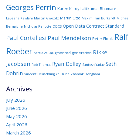
Georges Perrin
Karen Kilroy
Lalitkumar Bhamare
Martin Otto
Laveena Kewlani
Marcin Gwozdz
Maximililan Burkardt
Michael
Open Data Contract Standard
Bernaiche
Nicholas Renotte
ODCS
Ralf
Paul Cortellesi
Paul Mendelson
Peter Flook
Roeber
Rikke
retrieval-augmented generation
Jacobsen
Ryan Dolley
Seth
Rob Thomas
Santosh Yadav
Dobrin
Vincent Heuschling
YouTube
Zhamak Dehghani
Archives
July 2026
June 2026
May 2026
April 2026
March 2026