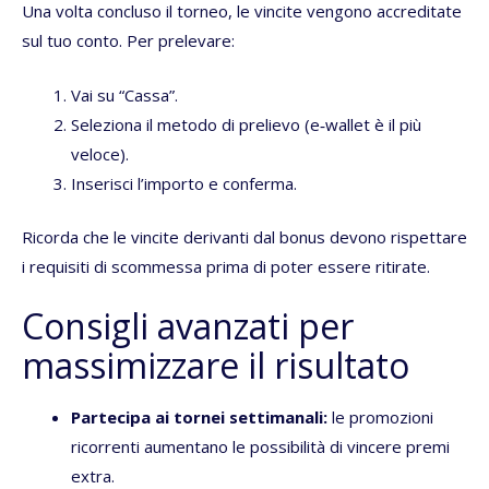
Una volta concluso il torneo, le vincite vengono accreditate
sul tuo conto. Per prelevare:
Vai su “Cassa”.
Seleziona il metodo di prelievo (e‑wallet è il più
veloce).
Inserisci l’importo e conferma.
Ricorda che le vincite derivanti dal bonus devono rispettare
i requisiti di scommessa prima di poter essere ritirate.
Consigli avanzati per
massimizzare il risultato
Partecipa ai tornei settimanali:
le promozioni
ricorrenti aumentano le possibilità di vincere premi
extra.