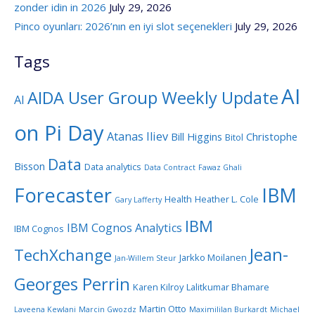
zonder idin in 2026
July 29, 2026
Pinco oyunları: 2026’nın en iyi slot seçenekleri
July 29, 2026
Tags
AI
AIDA User Group Weekly Update
AI
on Pi Day
Atanas Iliev
Bill Higgins
Christophe
Bitol
Data
Bisson
Data analytics
Data Contract
Fawaz Ghali
Forecaster
IBM
Health
Heather L. Cole
Gary Lafferty
IBM
IBM Cognos Analytics
IBM Cognos
Jean-
TechXchange
Jarkko Moilanen
Jan-Willem Steur
Georges Perrin
Karen Kilroy
Lalitkumar Bhamare
Martin Otto
Laveena Kewlani
Marcin Gwozdz
Maximililan Burkardt
Michael