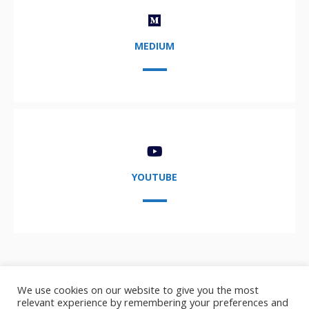
MEDIUM
YOUTUBE
We use cookies on our website to give you the most
relevant experience by remembering your preferences and