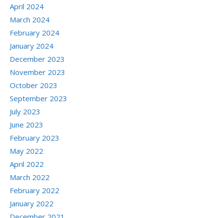
April 2024
March 2024
February 2024
January 2024
December 2023
November 2023
October 2023
September 2023
July 2023
June 2023
February 2023
May 2022
April 2022
March 2022
February 2022
January 2022
December 2021