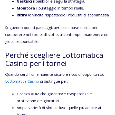
Gestisci
il bankroll e segui la strategia.
Monitora
il punteggio in tempo reale.
Ritira
le vincite rispettando i requisiti di scommessa.
Seguendo questi passaggi, avrai una base solida per
competere nei tornei di slot e, al contempo, mantenere un
gioco responsabile.
Perché scegliere Lottomatica
Casino per i tornei
Quando cerchi un ambiente sicuro e ricco di opportunità,
Lottomatica Casino
si distingue per:
Licenza ADM che garantisce trasparenza e
protezione dei giocatori.
Ampia varietà di slot, incluse quelle più adatte ai
tornei.