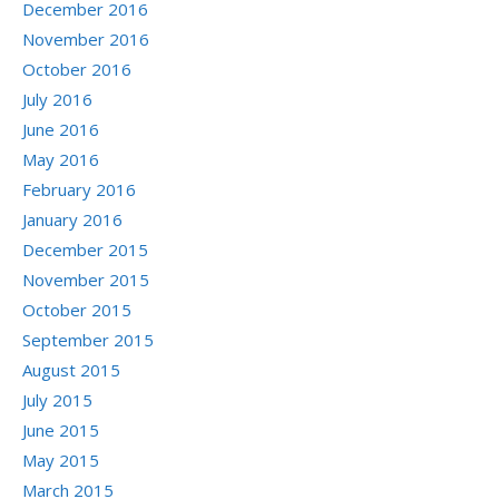
December 2016
November 2016
October 2016
July 2016
June 2016
May 2016
February 2016
January 2016
December 2015
November 2015
October 2015
September 2015
August 2015
July 2015
June 2015
May 2015
March 2015