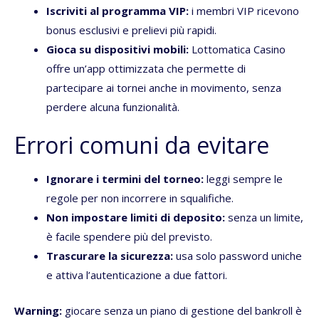
Iscriviti al programma VIP:
i membri VIP ricevono
bonus esclusivi e prelievi più rapidi.
Gioca su dispositivi mobili:
Lottomatica Casino
offre un’app ottimizzata che permette di
partecipare ai tornei anche in movimento, senza
perdere alcuna funzionalità.
Errori comuni da evitare
Ignorare i termini del torneo:
leggi sempre le
regole per non incorrere in squalifiche.
Non impostare limiti di deposito:
senza un limite,
è facile spendere più del previsto.
Trascurare la sicurezza:
usa solo password uniche
e attiva l’autenticazione a due fattori.
Warning:
giocare senza un piano di gestione del bankroll è