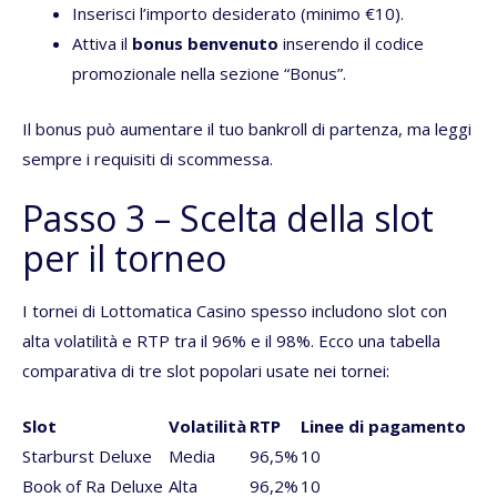
Inserisci l’importo desiderato (minimo €10).
Attiva il
bonus benvenuto
inserendo il codice
promozionale nella sezione “Bonus”.
Il bonus può aumentare il tuo bankroll di partenza, ma leggi
sempre i requisiti di scommessa.
Passo 3 – Scelta della slot
per il torneo
I tornei di Lottomatica Casino spesso includono slot con
alta volatilità e RTP tra il 96% e il 98%. Ecco una tabella
comparativa di tre slot popolari usate nei tornei:
Slot
Volatilità
RTP
Linee di pagamento
Starburst Deluxe
Media
96,5%
10
Book of Ra Deluxe
Alta
96,2%
10