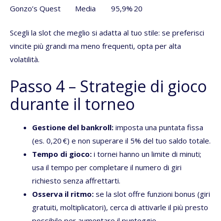
Gonzo’s Quest
Media
95,9%
20
Scegli la slot che meglio si adatta al tuo stile: se preferisci
vincite più grandi ma meno frequenti, opta per alta
volatilità.
Passo 4 – Strategie di gioco
durante il torneo
Gestione del bankroll:
imposta una puntata fissa
(es. 0,20 €) e non superare il 5% del tuo saldo totale.
Tempo di gioco:
i tornei hanno un limite di minuti;
usa il tempo per completare il numero di giri
richiesto senza affrettarti.
Osserva il ritmo:
se la slot offre funzioni bonus (giri
gratuiti, moltiplicatori), cerca di attivarle il più presto
possibile per aumentare il punteggio.