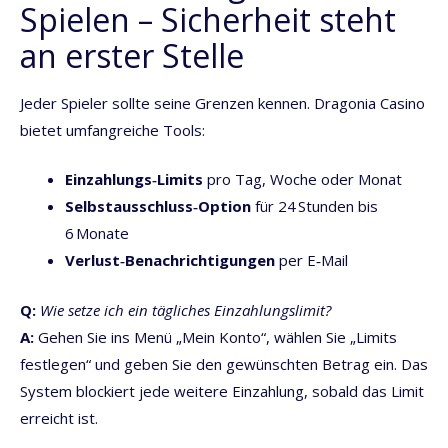
Spielen – Sicherheit steht
an erster Stelle
Jeder Spieler sollte seine Grenzen kennen. Dragonia Casino
bietet umfangreiche Tools:
Einzahlungs‑Limits
pro Tag, Woche oder Monat
Selbstausschluss‑Option
für 24 Stunden bis
6 Monate
Verlust‑Benachrichtigungen
per E‑Mail
Q:
Wie setze ich ein tägliches Einzahlungslimit?
A:
Gehen Sie ins Menü „Mein Konto“, wählen Sie „Limits
festlegen“ und geben Sie den gewünschten Betrag ein. Das
System blockiert jede weitere Einzahlung, sobald das Limit
erreicht ist.