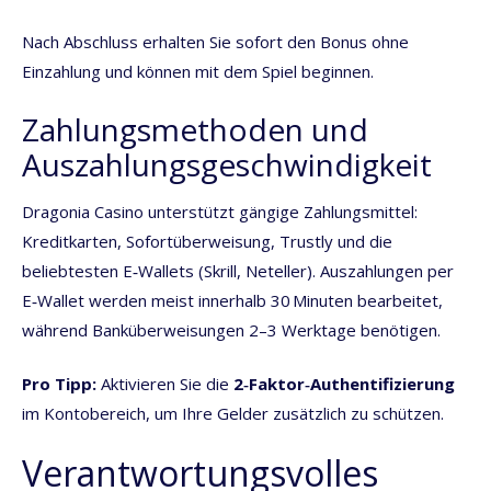
Nach Abschluss erhalten Sie sofort den Bonus ohne
Einzahlung und können mit dem Spiel beginnen.
Zahlungsmethoden und
Auszahlungsgeschwindigkeit
Dragonia Casino unterstützt gängige Zahlungsmittel:
Kreditkarten, Sofortüberweisung, Trustly und die
beliebtesten E‑Wallets (Skrill, Neteller). Auszahlungen per
E‑Wallet werden meist innerhalb 30 Minuten bearbeitet,
während Banküberweisungen 2–3 Werktage benötigen.
Pro Tipp:
Aktivieren Sie die
2‑Faktor‑Authentifizierung
im Kontobereich, um Ihre Gelder zusätzlich zu schützen.
Verantwortungsvolles