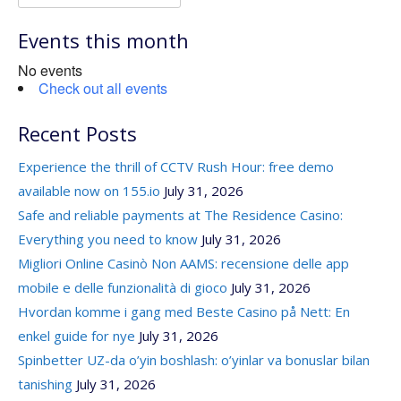
for:
Events this month
No events
Check out all events
Recent Posts
Experience the thrill of CCTV Rush Hour: free demo
available now on 155.io
July 31, 2026
Safe and reliable payments at The Residence Casino:
Everything you need to know
July 31, 2026
Migliori Online Casinò Non AAMS: recensione delle app
mobile e delle funzionalità di gioco
July 31, 2026
Hvordan komme i gang med Beste Casino på Nett: En
enkel guide for nye
July 31, 2026
Spinbetter UZ-da o’yin boshlash: o’yinlar va bonuslar bilan
tanishing
July 31, 2026