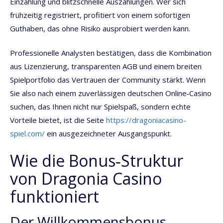
Einzahlung und blitzschnelle Auszahlungen. Wer sich
frühzeitig registriert, profitiert von einem sofortigen
Guthaben, das ohne Risiko ausprobiert werden kann.
Professionelle Analysten bestätigen, dass die Kombination
aus Lizenzierung, transparenten AGB und einem breiten
Spielportfolio das Vertrauen der Community stärkt. Wenn
Sie also nach einem zuverlässigen deutschen Online‑Casino
suchen, das Ihnen nicht nur Spielspaß, sondern echte
Vorteile bietet, ist die Seite
https://dragoniacasino-
spiel.com/
ein ausgezeichneter Ausgangspunkt.
Wie die Bonus‑Struktur
von Dragonia Casino
funktioniert
Der Willkommensbonus –