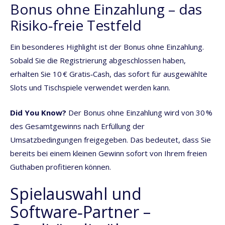
Bonus ohne Einzahlung – das
Risiko‑freie Testfeld
Ein besonderes Highlight ist der Bonus ohne Einzahlung.
Sobald Sie die Registrierung abgeschlossen haben,
erhalten Sie 10 € Gratis‑Cash, das sofort für ausgewählte
Slots und Tischspiele verwendet werden kann.
Did You Know?
Der Bonus ohne Einzahlung wird von 30 %
des Gesamtgewinns nach Erfüllung der
Umsatzbedingungen freigegeben. Das bedeutet, dass Sie
bereits bei einem kleinen Gewinn sofort von Ihrem freien
Guthaben profitieren können.
Spielauswahl und
Software‑Partner –