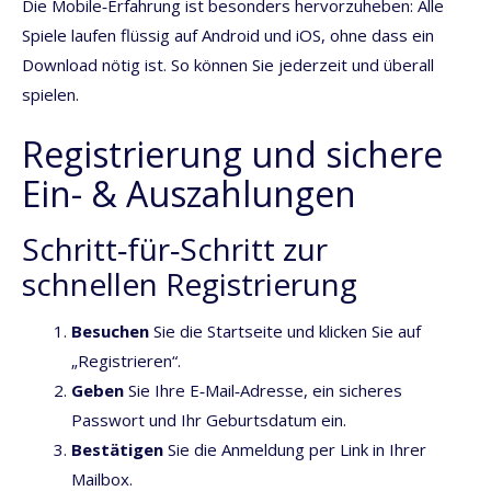
Die Mobile‑Erfahrung ist besonders hervorzuheben: Alle
Spiele laufen flüssig auf Android und iOS, ohne dass ein
Download nötig ist. So können Sie jederzeit und überall
spielen.
Registrierung und sichere
Ein- & Auszahlungen
Schritt‑für‑Schritt zur
schnellen Registrierung
Besuchen
Sie die Startseite und klicken Sie auf
„Registrieren“.
Geben
Sie Ihre E‑Mail‑Adresse, ein sicheres
Passwort und Ihr Geburtsdatum ein.
Bestätigen
Sie die Anmeldung per Link in Ihrer
Mailbox.