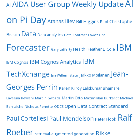
AI
AIDA User Group Weekly Update
AI
on Pi Day
Atanas Iliev
Bill Higgins
Christophe
Bitol
Data
Bisson
Data analytics
Data Contract
Fawaz Ghali
Forecaster
IBM
Health
Heather L. Cole
Gary Lafferty
IBM
IBM Cognos Analytics
IBM Cognos
Jean-
TechXchange
Jarkko Moilanen
Jan-Willem Steur
Georges Perrin
Karen Kilroy
Lalitkumar Bhamare
Martin Otto
Laveena Kewlani
Marcin Gwozdz
Maximililan Burkardt
Michael
Open Data Contract Standard
Bernaiche
Nicholas Renotte
ODCS
Ralf
Paul Cortellesi
Paul Mendelson
Peter Flook
Roeber
Rikke
retrieval-augmented generation