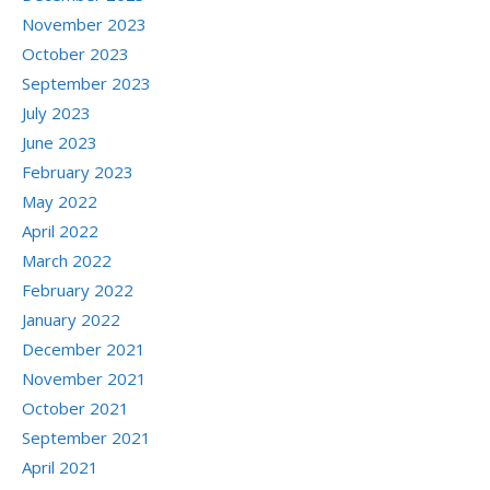
November 2023
October 2023
September 2023
July 2023
June 2023
February 2023
May 2022
April 2022
March 2022
February 2022
January 2022
December 2021
November 2021
October 2021
September 2021
April 2021