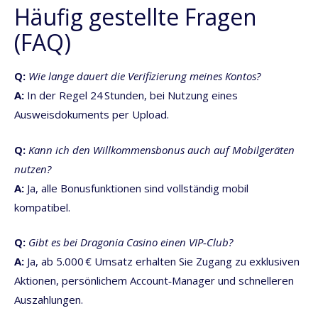
Häufig gestellte Fragen
(FAQ)
Q:
Wie lange dauert die Verifizierung meines Kontos?
A:
In der Regel 24 Stunden, bei Nutzung eines
Ausweisdokuments per Upload.
Q:
Kann ich den Willkommensbonus auch auf Mobilgeräten
nutzen?
A:
Ja, alle Bonusfunktionen sind vollständig mobil
kompatibel.
Q:
Gibt es bei Dragonia Casino einen VIP‑Club?
A:
Ja, ab 5.000 € Umsatz erhalten Sie Zugang zu exklusiven
Aktionen, persönlichem Account‑Manager und schnelleren
Auszahlungen.