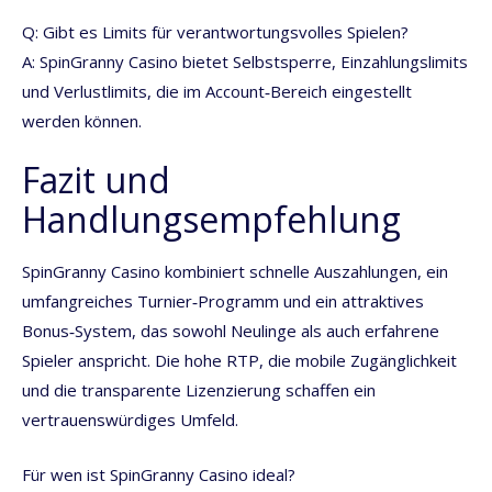
Q: Gibt es Limits für verantwortungsvolles Spielen?
A: SpinGranny Casino bietet Selbstsperre, Einzahlungslimits
und Verlustlimits, die im Account‑Bereich eingestellt
werden können.
Fazit und
Handlungsempfehlung
SpinGranny Casino kombiniert schnelle Auszahlungen, ein
umfangreiches Turnier‑Programm und ein attraktives
Bonus‑System, das sowohl Neulinge als auch erfahrene
Spieler anspricht. Die hohe RTP, die mobile Zugänglichkeit
und die transparente Lizenzierung schaffen ein
vertrauenswürdiges Umfeld.
Für wen ist SpinGranny Casino ideal?