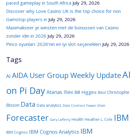
paced gameplay in South Africa
July 29, 2026
Discover why Love Casino UK is the top choice for non
Gamstop players in
July 29, 2026
Maximaliseer je winsten met de bonussen van Casino
zonder idin in 2026
July 29, 2026
Pinco oyunları: 2026’nın en iyi slot seçenekleri
July 29, 2026
Tags
AI
AIDA User Group Weekly Update
AI
on Pi Day
Atanas Iliev
Bill Higgins
Christophe
Bitol
Data
Bisson
Data analytics
Data Contract
Fawaz Ghali
Forecaster
IBM
Health
Heather L. Cole
Gary Lafferty
IBM
IBM Cognos Analytics
IBM Cognos