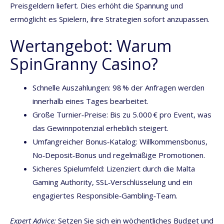
Preisgeldern liefert. Dies erhöht die Spannung und
ermöglicht es Spielern, ihre Strategien sofort anzupassen.
Wertangebot: Warum
SpinGranny Casino?
Schnelle Auszahlungen: 98 % der Anfragen werden
innerhalb eines Tages bearbeitet.
Große Turnier‑Preise: Bis zu 5.000 € pro Event, was
das Gewinnpotenzial erheblich steigert.
Umfangreicher Bonus‑Katalog: Willkommensbonus,
No‑Deposit‑Bonus und regelmäßige Promotionen.
Sicheres Spielumfeld: Lizenziert durch die Malta
Gaming Authority, SSL‑Verschlüsselung und ein
engagiertes Responsible‑Gambling‑Team.
Expert Advice:
Setzen Sie sich ein wöchentliches Budget und