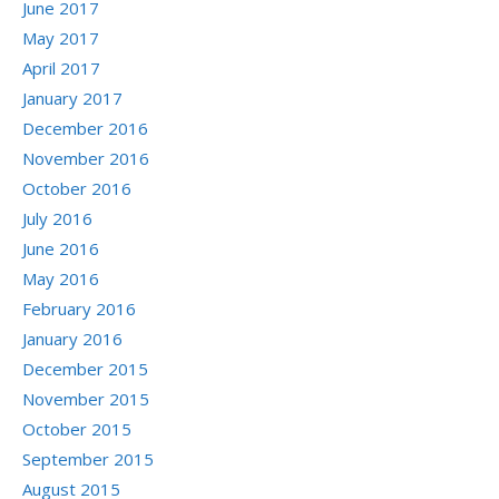
June 2017
May 2017
April 2017
January 2017
December 2016
November 2016
October 2016
July 2016
June 2016
May 2016
February 2016
January 2016
December 2015
November 2015
October 2015
September 2015
August 2015