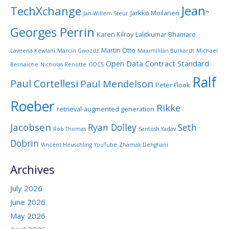
Jean-
TechXchange
Jarkko Moilanen
Jan-Willem Steur
Georges Perrin
Karen Kilroy
Lalitkumar Bhamare
Martin Otto
Laveena Kewlani
Marcin Gwozdz
Maximililan Burkardt
Michael
Open Data Contract Standard
Bernaiche
Nicholas Renotte
ODCS
Ralf
Paul Cortellesi
Paul Mendelson
Peter Flook
Roeber
Rikke
retrieval-augmented generation
Jacobsen
Ryan Dolley
Seth
Rob Thomas
Santosh Yadav
Dobrin
Vincent Heuschling
YouTube
Zhamak Dehghani
Archives
July 2026
June 2026
May 2026