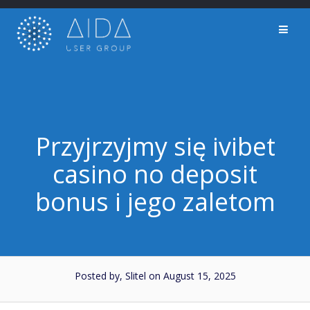
Skip
to
content
Przyjrzyjmy się ivibet
casino no deposit
bonus i jego zaletom
Posted by, Slitel
on August 15, 2025