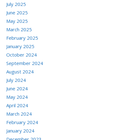
July 2025
June 2025
May 2025
March 2025
February 2025
January 2025
October 2024
September 2024
August 2024
July 2024
June 2024
May 2024
April 2024
March 2024
February 2024
January 2024
December 2023