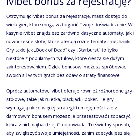
ivibet bonus za rejestrację?
Otrzymując ivibet bonus za rejestrację, masz dostęp do
wielu gier, które mogą wzbogacić Twoje doświadczenie. W
kasynie ivibet znajdziesz zarówno klasyczne automaty, jak i
nowoczesne sloty, które oferują różne tematy i mechaniki.
Gry takie jak „Book of Dead” czy „Starburst” to tylko
niektóre z popularnych tytułów, które cieszą się dużym
zainteresowaniem. Dzięki bonusowi możesz spróbować
swoich sił w tych grach bez obaw o straty finansowe.
Oprócz automatów, ivibet oferuje również różnorodne gry
stołowe, takie jak ruletka, blackjack i poker. Te gry
wymagają nieco więcej strategii i umiejętności, ale z
darmowym bonusem możesz je przetestować i zobaczyć,
która z nich najbardziej Ci odpowiada. To świetny sposób,
aby zwiększyć swoje umiejętności, zanim zdecydujesz się