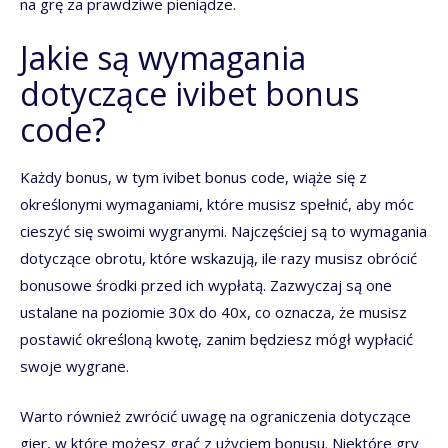
na grę za prawdziwe pieniądze.
Jakie są wymagania
dotyczące ivibet bonus
code?
Każdy bonus, w tym ivibet bonus code, wiąże się z
określonymi wymaganiami, które musisz spełnić, aby móc
cieszyć się swoimi wygranymi. Najczęściej są to wymagania
dotyczące obrotu, które wskazują, ile razy musisz obrócić
bonusowe środki przed ich wypłatą. Zazwyczaj są one
ustalane na poziomie 30x do 40x, co oznacza, że musisz
postawić określoną kwotę, zanim będziesz mógł wypłacić
swoje wygrane.
Warto również zwrócić uwagę na ograniczenia dotyczące
gier, w które możesz grać z użyciem bonusu. Niektóre gry