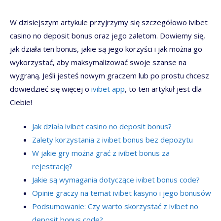
W dzisiejszym artykule przyjrzymy się szczegółowo ivibet
casino no deposit bonus oraz jego zaletom. Dowiemy się,
jak działa ten bonus, jakie są jego korzyści i jak można go
wykorzystać, aby maksymalizować swoje szanse na
wygraną. Jeśli jesteś nowym graczem lub po prostu chcesz
dowiedzieć się więcej o
ivibet app
, to ten artykuł jest dla
Ciebie!
Jak działa ivibet casino no deposit bonus?
Zalety korzystania z ivibet bonus bez depozytu
W jakie gry można grać z ivibet bonus za
rejestrację?
Jakie są wymagania dotyczące ivibet bonus code?
Opinie graczy na temat ivibet kasyno i jego bonusów
Podsumowanie: Czy warto skorzystać z ivibet no
deposit bonus code?