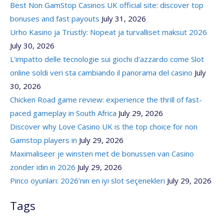
Best Non GamStop Casinos UK official site: discover top
bonuses and fast payouts
July 31, 2026
Urho Kasino ja Trustly: Nopeat ja turvalliset maksut 2026
July 30, 2026
L'impatto delle tecnologie sui giochi d'azzardo come Slot
online soldi veri sta cambiando il panorama del casino
July
30, 2026
Chicken Road game review: experience the thrill of fast-
paced gameplay in South Africa
July 29, 2026
Discover why Love Casino UK is the top choice for non
Gamstop players in
July 29, 2026
Maximaliseer je winsten met de bonussen van Casino
zonder idin in 2026
July 29, 2026
Pinco oyunları: 2026’nın en iyi slot seçenekleri
July 29, 2026
Tags