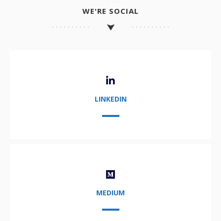
WE'RE SOCIAL
LINKEDIN
MEDIUM