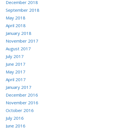
December 2018
September 2018
May 2018
April 2018
January 2018
November 2017
August 2017
July 2017
June 2017
May 2017
April 2017
January 2017
December 2016
November 2016
October 2016
July 2016
June 2016