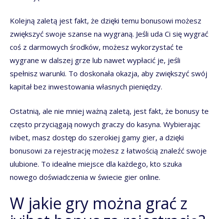
Kolejną zaletą jest fakt, że dzięki temu bonusowi możesz
zwiększyć swoje szanse na wygraną. Jeśli uda Ci się wygrać
coś z darmowych środków, możesz wykorzystać te
wygrane w dalszej grze lub nawet wypłacić je, jeśli
spełnisz warunki. To doskonała okazja, aby zwiększyć swój
kapitał bez inwestowania własnych pieniędzy.
Ostatnią, ale nie mniej ważną zaletą, jest fakt, że bonusy te
często przyciągają nowych graczy do kasyna. Wybierając
ivibet, masz dostęp do szerokiej gamy gier, a dzięki
bonusowi za rejestrację możesz z łatwością znaleźć swoje
ulubione. To idealne miejsce dla każdego, kto szuka
nowego doświadczenia w świecie gier online.
W jakie gry można grać z